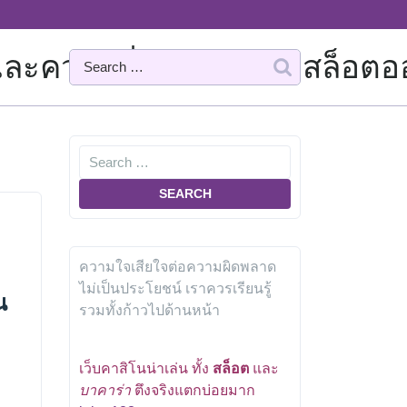
กและความตื่นเต้นในเกมสล็อตออ
ความใจเสียใจต่อความผิดพลาด
ไม่เป็นประโยชน์ เราควรเรียนรู้
น
รวมทั้งก้าวไปด้านหน้า
เว็บคาสิโนน่าเล่น ทั้ง
สล็อต
และ
บาคาร่า
ตึงจริงแตกบ่อยมาก