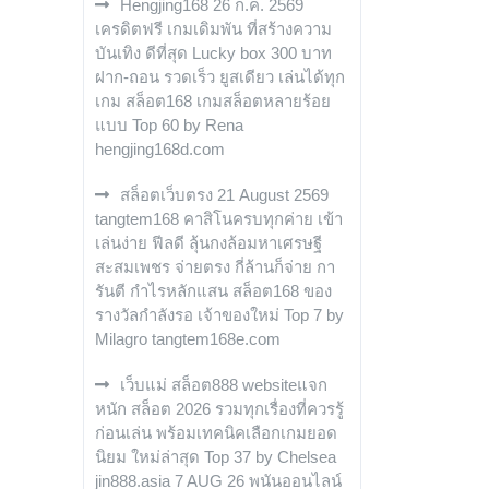
Hengjing168 26 ก.ค. 2569
เครดิตฟรี เกมเดิมพัน ที่สร้างความ
บันเทิง ดีที่สุด Lucky box 300 บาท
ฝาก-ถอน รวดเร็ว ยูสเดียว เล่นได้ทุก
เกม สล็อต168 เกมสล็อตหลายร้อย
แบบ Top 60 by Rena
hengjing168d.com
สล็อตเว็บตรง 21 August 2569
tangtem168 คาสิโนครบทุกค่าย เข้า
เล่นง่าย ฟีลดี ลุ้นกงล้อมหาเศรษฐี
สะสมเพชร จ่ายตรง กี่ล้านก็จ่าย กา
รันตี กำไรหลักแสน สล็อต168 ของ
รางวัลกำลังรอ เจ้าของใหม่ Top 7 by
Milagro tangtem168e.com
เว็บแม่ สล็อต888 websiteแจก
หนัก สล็อต 2026 รวมทุกเรื่องที่ควรรู้
ก่อนเล่น พร้อมเทคนิคเลือกเกมยอด
นิยม ใหม่ล่าสุด Top 37 by Chelsea
jin888.asia 7 AUG 26 พนันออนไลน์