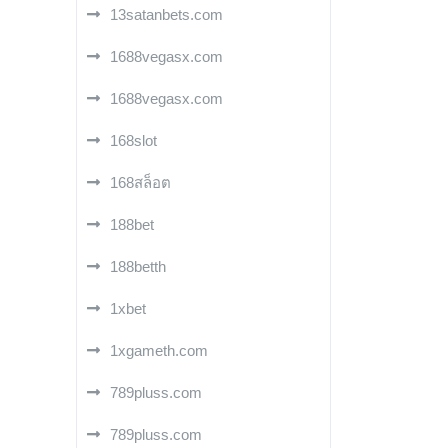
13satanbets.com
1688vegasx.com
1688vegasx.com
168slot
168สล็อต
188bet
188betth
1xbet
1xgameth.com
789pluss.com
789pluss.com