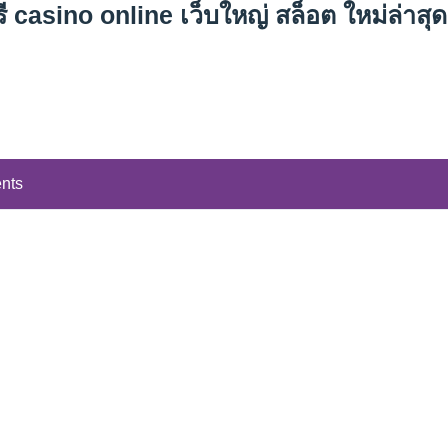
 casino online เว็บใหญ่ สล็อต ใหม่ล่าสุด
nts