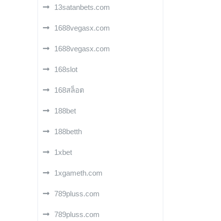
13satanbets.com
1688vegasx.com
1688vegasx.com
168slot
168สล็อต
188bet
188betth
1xbet
1xgameth.com
789pluss.com
789pluss.com