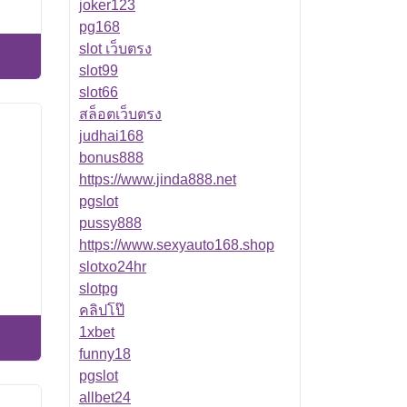
joker123
pg168
slot เว็บตรง
slot99
slot66
สล็อตเว็บตรง
judhai168
bonus888
https://www.jinda888.net
pgslot
pussy888
https://www.sexyauto168.shop
slotxo24hr
slotpg
คลิปโป๊
1xbet
funny18
pgslot
allbet24