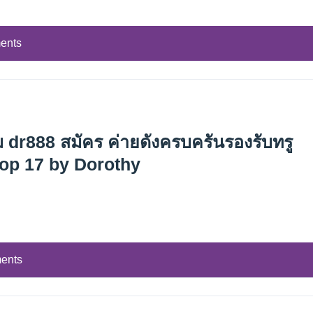
ents
ม dr888 สมัคร ค่ายดังครบครันรองรับทรู
Top 17 by Dorothy
ents