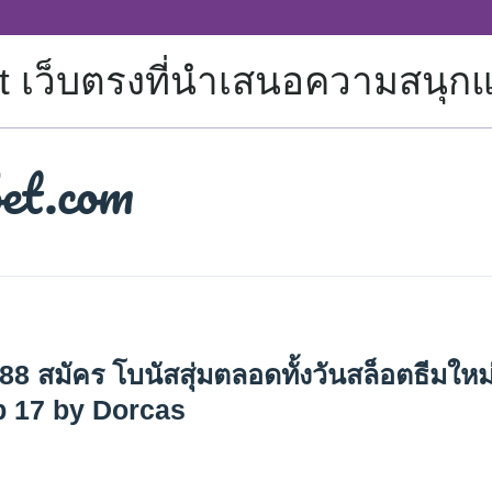
lot เว็บตรงที่นำเสนอความสนุ
et.com
8 สมัคร โบนัสสุ่มตลอดทั้งวันสล็อตธีมใหม
Top 17 by Dorcas