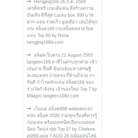
Hengjing168 26 ก.ค. 2569
เครดิตฟรี เกมเดิมพัน ที่สร้างความ
บันเทิง ดีที่สุด Lucky box 300 บาท
ฝาก-ถอน รวดเร็ว ยูสเดียว เล่นได้ทุก
เกม สล็อต168 เกมสล็อตหลายร้อย
แบบ Top 60 by Rena
hengjing168d.com
สล็อตเว็บตรง 21 August 2569
tangtem168 คาสิโนครบทุกค่าย เข้า
เล่นง่าย ฟีลดี ลุ้นกงล้อมหาเศรษฐี
สะสมเพชร จ่ายตรง กี่ล้านก็จ่าย กา
รันตี กำไรหลักแสน สล็อต168 ของ
รางวัลกำลังรอ เจ้าของใหม่ Top 7 by
Milagro tangtem168e.com
เว็บแม่ สล็อต888 websiteแจก
หนัก สล็อต 2026 รวมทุกเรื่องที่ควรรู้
ก่อนเล่น พร้อมเทคนิคเลือกเกมยอด
นิยม ใหม่ล่าสุด Top 37 by Chelsea
jin888.asia 7 AUG 26 พนันออนไลน์