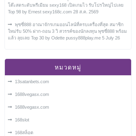
โต๊ะสดระดับพรีเมียม sexy168 เปิดเกมไว รับโปรใหญ่ไปเลย
Top 98 by Ernest sexy168c.com 28 ส.ค. 2569
พุซซี่888 อาณาจักรเกมออนไลน์ที่ครบเครื่องที่สุด สมาชิก
ใหม่รับ 50% ฝาก-ถอน 3 วิ สวรรค์ของนักลงทุน พุซซี่888 พร้อม
แล้ว ลุยเลย Top 30 by Odette pussy888play.me 5 July 26
หมวดหมู่
13satanbets.com
1688vegasx.com
1688vegasx.com
168slot
168สล็อต