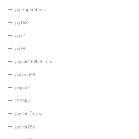
pg SuperGame
pg168
pg77
pg99
pggold168bet.com
pgheng99
pgjoker
PGSlot
pgslot เว็บตรง
pgslot168