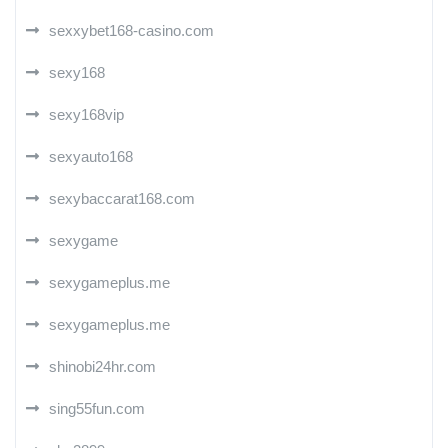
sexxybet168-casino.com
sexy168
sexy168vip
sexyauto168
sexybaccarat168.com
sexygame
sexygameplus.me
sexygameplus.me
shinobi24hr.com
sing55fun.com