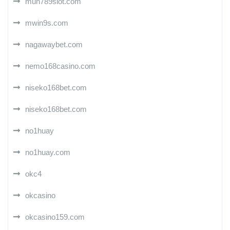
mun789slot.com
mwin9s.com
nagawaybet.com
nemo168casino.com
niseko168bet.com
niseko168bet.com
no1huay
no1huay.com
okc4
okcasino
okcasino159.com