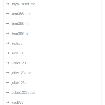
infyplus888.info
item388.com
item388.net
item388.net
jinda55
jinda888
Joker123
joker123auto
joker123th
Joker123th.com
juad888