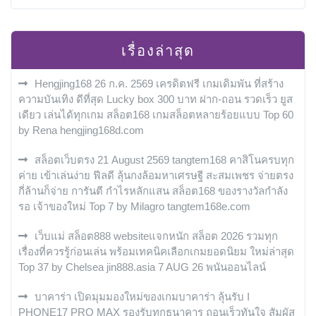
เรื่องล่าสุด
Hengjing168 26 ก.ค. 2569 เครดิตฟรี เกมเดิมพัน ที่สร้าง
ความบันเทิง ดีที่สุด Lucky box 300 บาท ฝาก-ถอน รวดเร็ว ยูส
เดียว เล่นได้ทุกเกม สล็อต168 เกมสล็อตหลายร้อยแบบ Top 60
by Rena hengjing168d.com
สล็อตเว็บตรง 21 August 2569 tangtem168 คาสิโนครบทุก
ค่าย เข้าเล่นง่าย ฟีลดี ลุ้นกงล้อมหาเศรษฐี สะสมเพชร จ่ายตรง
กี่ล้านก็จ่าย การันตี กำไรหลักแสน สล็อต168 ของรางวัลกำลัง
รอ เจ้าของใหม่ Top 7 by Milagro tangtem168e.com
เว็บแม่ สล็อต888 websiteแจกหนัก สล็อต 2026 รวมทุก
เรื่องที่ควรรู้ก่อนเล่น พร้อมเทคนิคเลือกเกมยอดนิยม ใหม่ล่าสุด
Top 37 by Chelsea jin888.asia 7 AUG 26 พนันออนไลน์
บาคาร่า เปิดมุมมองใหม่ของเกมบาคาร่า ลุ้นรับ I
PHONE17 PRO MAX รองรับทุกธนาคาร ถอนเร็วทันใจ สัมผัส