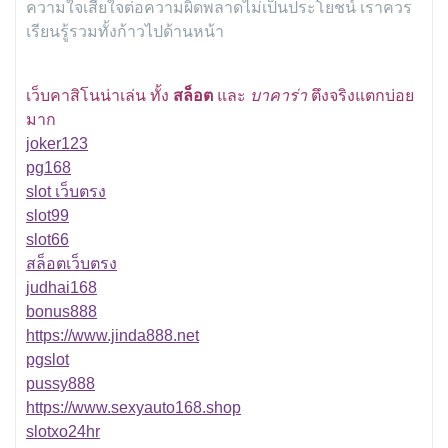
ความใจเสียใจต่อความผิดพลาดไม่เป็นประโยชน์ เราควร
เรียนรู้รวมทั้งก้าวไปด้านหน้า
เว็บคาสิโนน่าเล่น ทั้ง
สล็อต
และ
บาคาร่า
ตึงจริงแตกบ่อย
มาก
joker123
pg168
slot เว็บตรง
slot99
slot66
สล็อตเว็บตรง
judhai168
bonus888
https://www.jinda888.net
pgslot
pussy888
https://www.sexyauto168.shop
slotxo24hr