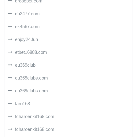
dr888bet.com
du2477.com
ek4567.com
enjoy24.fun
etbet16888.com
eu369club
eu369clubs.com
eu369clubs.com
faro168
fcharoenkit168.com
fcharoenkit168.com