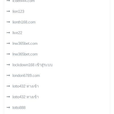
lcbet444.com
lion123
lionth168.com
live22
lnw365bet.com
lnw365bet.com
lockdown168 เข้าสู่ระบบ
london6789.com
lotto432 ทางเข้า
lotto432 ทางเข้า
lotto888