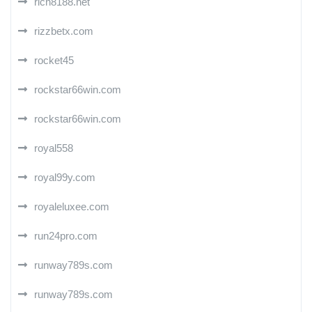
rich8188.net
rizzbetx.com
rocket45
rockstar66win.com
rockstar66win.com
royal558
royal99y.com
royaleluxee.com
run24pro.com
runway789s.com
runway789s.com