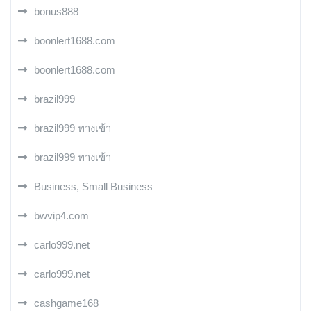
bonus888
boonlert1688.com
boonlert1688.com
brazil999
brazil999 ทางเข้า
brazil999 ทางเข้า
Business, Small Business
bwvip4.com
carlo999.net
carlo999.net
cashgame168