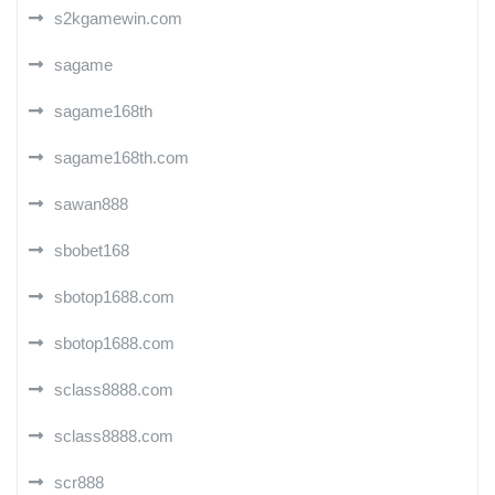
s2kgamewin.com
sagame
sagame168th
sagame168th.com
sawan888
sbobet168
sbotop1688.com
sbotop1688.com
sclass8888.com
sclass8888.com
scr888