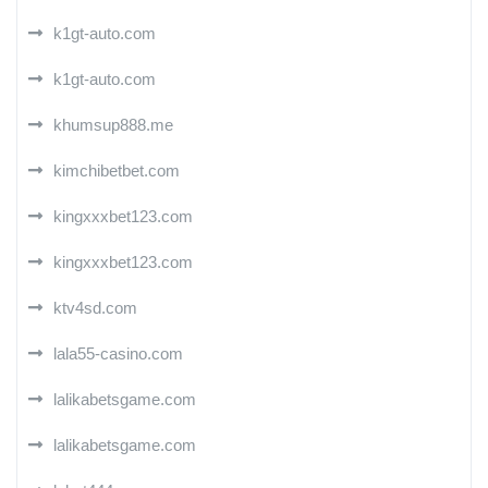
k1gt-auto.com
k1gt-auto.com
khumsup888.me
kimchibetbet.com
kingxxxbet123.com
kingxxxbet123.com
ktv4sd.com
lala55-casino.com
lalikabetsgame.com
lalikabetsgame.com