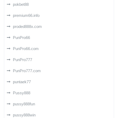
pokbet88
premium66.info
proded888x.com
PunPro66
PunPro66.com
PunPro777
PunPro777.com
puntaek77
Pussy888
pussy888fun
pussy888win