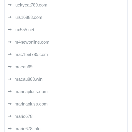
luckycat789.com
luis16888.com
lux555.net
m4newonline.com
mac1bet789.com
macau69
macau888.win
marinapluss.com
marinapluss.com
mario678
mario678.info