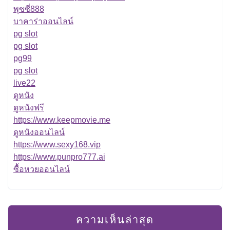
พุซซี่888
บาคาร่าออนไลน์
pg slot
pg slot
pg99
pg slot
live22
ดูหนัง
ดูหนังฟรี
https://www.keepmovie.me
ดูหนังออนไลน์
https://www.sexy168.vip
https://www.punpro777.ai
ซื้อหวยออนไลน์
ความเห็นล่าสุด