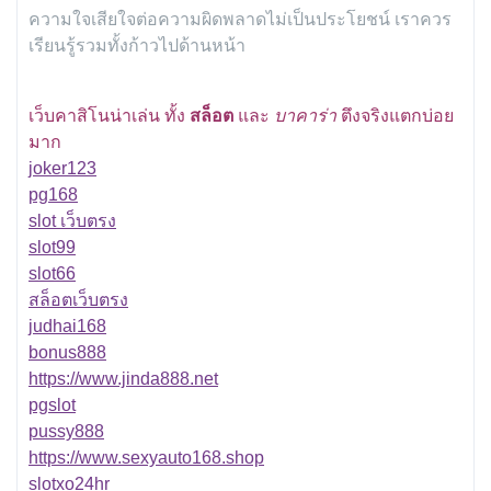
ความใจเสียใจต่อความผิดพลาดไม่เป็นประโยชน์ เราควร
เรียนรู้รวมทั้งก้าวไปด้านหน้า
เว็บคาสิโนน่าเล่น ทั้ง
สล็อต
และ
บาคาร่า
ตึงจริงแตกบ่อย
มาก
joker123
pg168
slot เว็บตรง
slot99
slot66
สล็อตเว็บตรง
judhai168
bonus888
https://www.jinda888.net
pgslot
pussy888
https://www.sexyauto168.shop
slotxo24hr