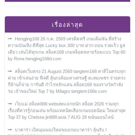
เรื่องล่าสุด
Hengjing168 26 ก.ค. 2569 เครดิตฟรี เกมเดิมพัน ที่สร้าง
ความบันเทิง ดีที่สุด Lucky box 300 บาท ฝาก-ถอน รวดเร็ว ยูส
เดียว เล่นได้ทุกเกม สล็อต168 เกมสล็อตหลายร้อยแบบ Top 60
by Rena hengjing168d.com
สล็อตเว็บตรง 21 August 2569 tangtem168 คาสิโนครบทุก
ค่าย เข้าเล่นง่าย ฟีลดี ลุ้นกงล้อมหาเศรษฐี สะสมเพชร จ่ายตรง
กี่ล้านก็จ่าย การันตี กำไรหลักแสน สล็อต168 ของรางวัลกำลัง
รอ เจ้าของใหม่ Top 7 by Milagro tangtem168e.com
เว็บแม่ สล็อต888 websiteแจกหนัก สล็อต 2026 รวมทุก
เรื่องที่ควรรู้ก่อนเล่น พร้อมเทคนิคเลือกเกมยอดนิยม ใหม่ล่าสุด
Top 37 by Chelsea jin888.asia 7 AUG 26 พนันออนไลน์
บาคาร่า เปิดมุมมองใหม่ของเกมบาคาร่า ลุ้นรับ I