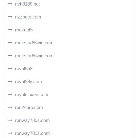
rich8188.net
rizzbetx.com
rocket45
rockstar66win.com
rockstar66win.com
royal558
royal99y.com
royaleluxee.com
run24pro.com
runway789s.com
runway789s.com