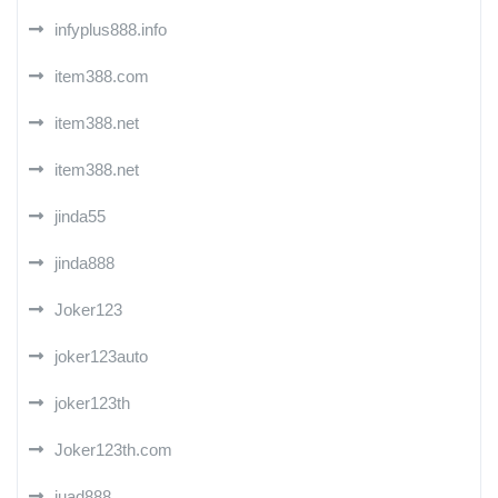
infyplus888.info
item388.com
item388.net
item388.net
jinda55
jinda888
Joker123
joker123auto
joker123th
Joker123th.com
juad888