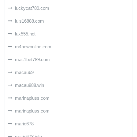
luckycat789.com
luis16888.com
lux555.net
m4newonline.com
mac1bet789.com
macau69
macau888.win
marinapluss.com
marinapluss.com
mario678
mario678.info