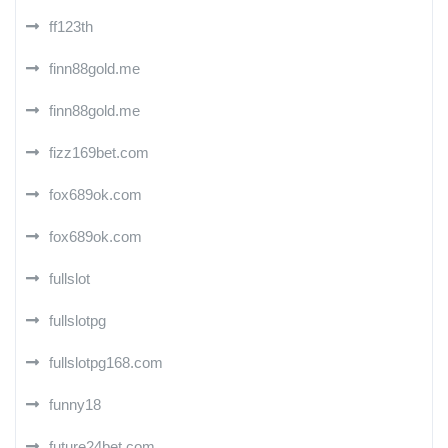
ff123th
finn88gold.me
finn88gold.me
fizz169bet.com
fox689ok.com
fox689ok.com
fullslot
fullslotpg
fullslotpg168.com
funny18
future24bet.com