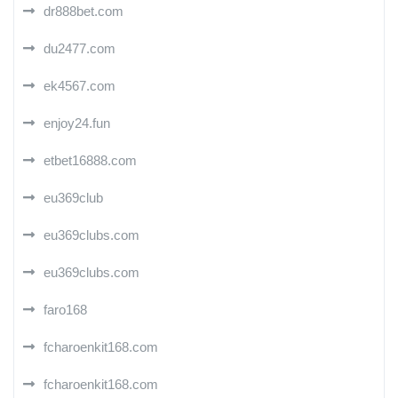
dr888bet.com
du2477.com
ek4567.com
enjoy24.fun
etbet16888.com
eu369club
eu369clubs.com
eu369clubs.com
faro168
fcharoenkit168.com
fcharoenkit168.com