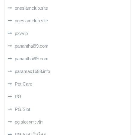
onesiamclub.site
onesiamclub.site
p2vvip
pananthai99.com
pananthai99.com
paramax1688.info
Pet Care
PG
PG Slot
pg slot ทางเข้า
PG Slot เว็บใหม่