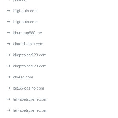
k1gt-auto.com
k1gt-auto.com
khumsup888.me
kimchibetbet.com
kingxxxbet123.com
kingxxxbet123.com
ktv4sd.com
lala55-casino.com
lalikabetsgame.com
lalikabetsgame.com