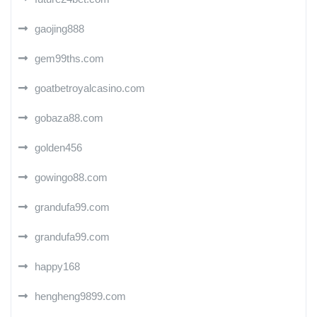
gaojing888
gem99ths.com
goatbetroyalcasino.com
gobaza88.com
golden456
gowingo88.com
grandufa99.com
grandufa99.com
happy168
hengheng9899.com