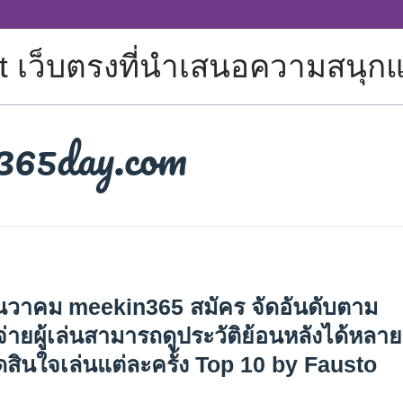
lot เว็บตรงที่นำเสนอความสนุ
365day.com
ันวาคม meekin365 สมัคร จัดอันดับตาม
ายผู้เล่นสามารถดูประวัติย้อนหลังได้หลาย
ดสินใจเล่นแต่ละครั้ง Top 10 by Fausto