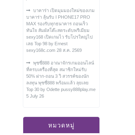
บาคาร่า เปิดมุมมองใหม่ของเกม
บาคาร่า ลุ้นรับ I PHONE17 PRO
MAX รองรับทุกธนาคาร ถอนเร็ว
ทันใจ สัมผัสโต๊ะสดระดับพรีเมียม
sexy168 เปิดเกมไว รับโปรใหญ่ไป
เลย Top 98 by Ernest
sexy168c.com 28 ส.ค. 2569
พุซซี่888 อาณาจักรเกมออนไลน์
ที่ครบเครื่องที่สุด สมาชิกใหม่รับ
50% ฝาก-ถอน 3 วิ สวรรค์ของนัก
ลงทุน พุซซี่888 พร้อมแล้ว ลุยเลย
Top 30 by Odette pussy888play.me
5 July 26
หมวดหมู่