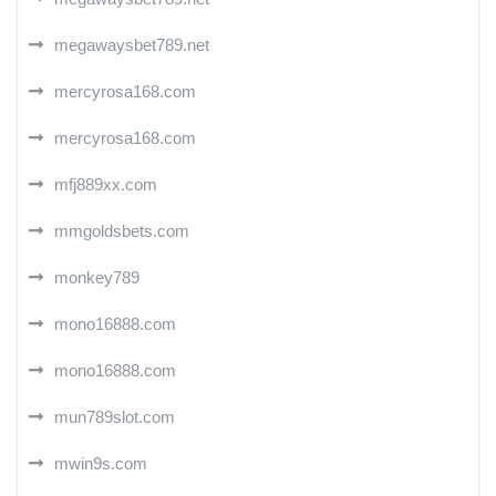
megawaysbet789.net
mercyrosa168.com
mercyrosa168.com
mfj889xx.com
mmgoldsbets.com
monkey789
mono16888.com
mono16888.com
mun789slot.com
mwin9s.com