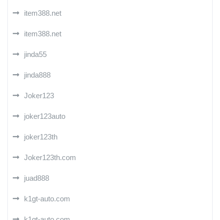
item388.net
item388.net
jinda55
jinda888
Joker123
joker123auto
joker123th
Joker123th.com
juad888
k1gt-auto.com
k1gt-auto.com