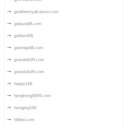
goatbetroyalcasino.com
gobaza88.com
golden456
gowingo88.com
grandufa99.com
grandufa99.com
happy168
hengheng9899.com
hengjing168
hi6bet.com