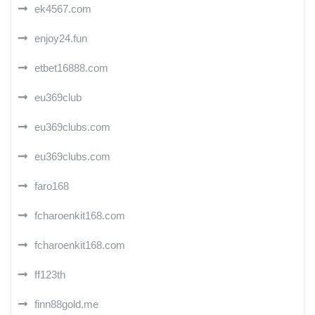
ek4567.com
enjoy24.fun
etbet16888.com
eu369club
eu369clubs.com
eu369clubs.com
faro168
fcharoenkit168.com
fcharoenkit168.com
ff123th
finn88gold.me