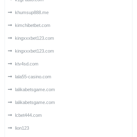
khumsup888.me
kimchibetbet.com
kingxxxbet123.com
kingxxxbet123.com
ktv4sd.com
lala55-casino.com
lalikabetsgame.com
lalikabetsgame.com
lcbet444.com
lion123