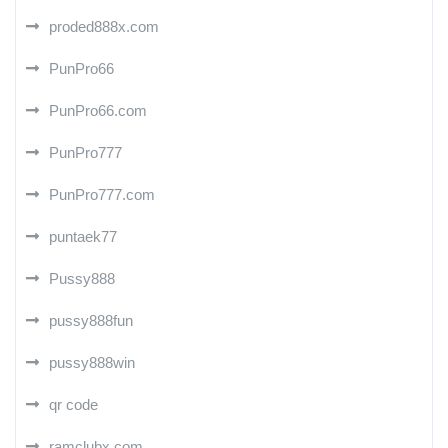
proded888x.com
PunPro66
PunPro66.com
PunPro777
PunPro777.com
puntaek77
Pussy888
pussy888fun
pussy888win
qr code
ramclubx.com