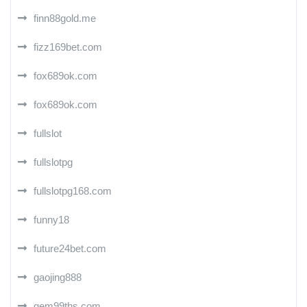
finn88gold.me
fizz169bet.com
fox689ok.com
fox689ok.com
fullslot
fullslotpg
fullslotpg168.com
funny18
future24bet.com
gaojing888
gem99ths.com