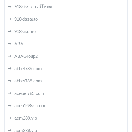
918kiss ดาวน์โหลด
918kissauto
918kissme
ABA
ABAGroup2
abbet789.com
abbet789.com
acebet789.com
aden168ss.com
adm289.vip
adm289.vip