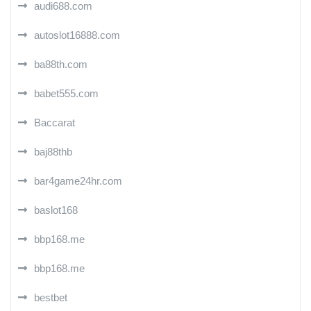
audi688.com
autoslot16888.com
ba88th.com
babet555.com
Baccarat
baj88thb
bar4game24hr.com
baslot168
bbp168.me
bbp168.me
bestbet