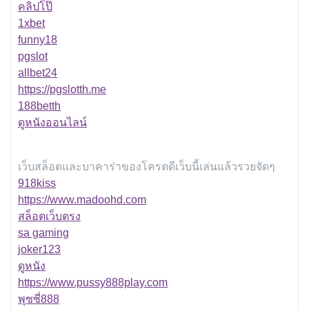
คลิปโป๊
1xbet
funny18
pgslot
allbet24
https://pgslotth.me
188betth
ดูหนังออนไลน์
เว็บสล็อตและบาคาร่าของโครตดีเว็บนี้เล่นแล้วรวยจัดๆ
918kiss
https://www.madoohd.com
สล็อตเว็บตรง
sa gaming
joker123
ดูหนัง
https://www.pussy888play.com
พุซซี่888