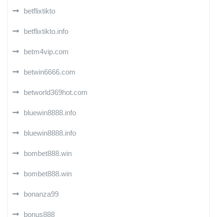
betflixtikto
betflixtikto.info
betm4vip.com
betwin6666.com
betworld369hot.com
bluewin8888.info
bluewin8888.info
bombet888.win
bombet888.win
bonanza99
bonus888