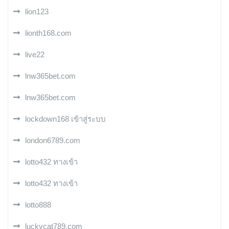
lion123
lionth168.com
live22
lnw365bet.com
lnw365bet.com
lockdown168 เข้าสู่ระบบ
london6789.com
lotto432 ทางเข้า
lotto432 ทางเข้า
lotto888
luckycat789.com