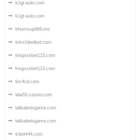
k1gt-auto.com
k1gt-auto.com
khumsup888.me
kimchibetbet.com
kingxxxbet123.com
kingxxxbet123.com
ktv4sd.com
lala55-casino.com
lalikabetsgame.com
lalikabetsgame.com
lcbet444.com