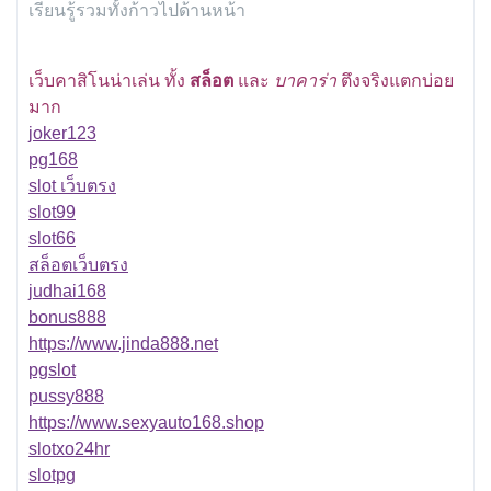
เรียนรู้รวมทั้งก้าวไปด้านหน้า
เว็บคาสิโนน่าเล่น ทั้ง
สล็อต
และ
บาคาร่า
ตึงจริงแตกบ่อย
มาก
joker123
pg168
slot เว็บตรง
slot99
slot66
สล็อตเว็บตรง
judhai168
bonus888
https://www.jinda888.net
pgslot
pussy888
https://www.sexyauto168.shop
slotxo24hr
slotpg