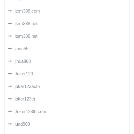
item388.com
item388.net
item388.net
jinda55
jinda888
Joker123
joker123auto
joker123th
Joker123th.com
juad888