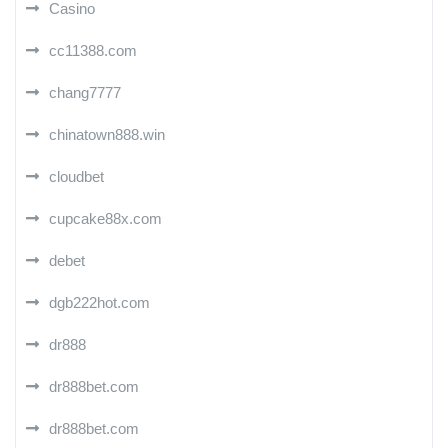
Casino
cc11388.com
chang7777
chinatown888.win
cloudbet
cupcake88x.com
debet
dgb222hot.com
dr888
dr888bet.com
dr888bet.com