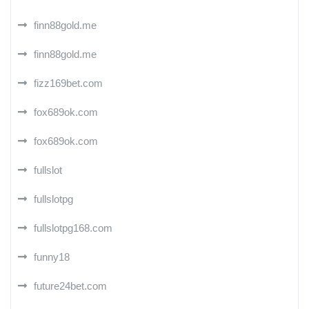
finn88gold.me
finn88gold.me
fizz169bet.com
fox689ok.com
fox689ok.com
fullslot
fullslotpg
fullslotpg168.com
funny18
future24bet.com