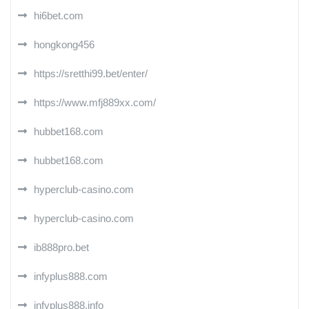
hi6bet.com
hongkong456
https://sretthi99.bet/enter/
https://www.mfj889xx.com/
hubbet168.com
hubbet168.com
hyperclub-casino.com
hyperclub-casino.com
ib888pro.bet
infyplus888.com
infyplus888.info