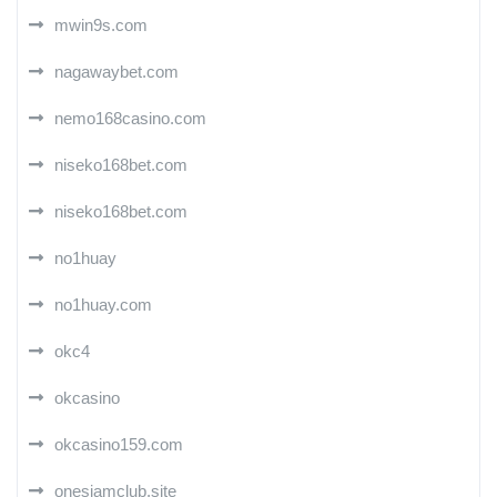
mwin9s.com
nagawaybet.com
nemo168casino.com
niseko168bet.com
niseko168bet.com
no1huay
no1huay.com
okc4
okcasino
okcasino159.com
onesiamclub.site