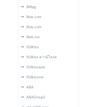
888pg
8lots.com
8lots.com
8lots.me
918Kiss
918kiss ดาวน์โหลด
918kissauto
918kissme
ABA
ABAGroup2