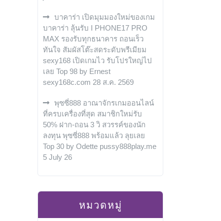
บาคาร่า เปิดมุมมองใหม่ของเกม
บาคาร่า ลุ้นรับ I PHONE17 PRO
MAX รองรับทุกธนาคาร ถอนเร็ว
ทันใจ สัมผัสโต๊ะสดระดับพรีเมียม
sexy168 เปิดเกมไว รับโปรใหญ่ไป
เลย Top 98 by Ernest
sexy168c.com 28 ส.ค. 2569
พุซซี่888 อาณาจักรเกมออนไลน์
ที่ครบเครื่องที่สุด สมาชิกใหม่รับ
50% ฝาก-ถอน 3 วิ สวรรค์ของนัก
ลงทุน พุซซี่888 พร้อมแล้ว ลุยเลย
Top 30 by Odette pussy888play.me
5 July 26
หมวดหมู่