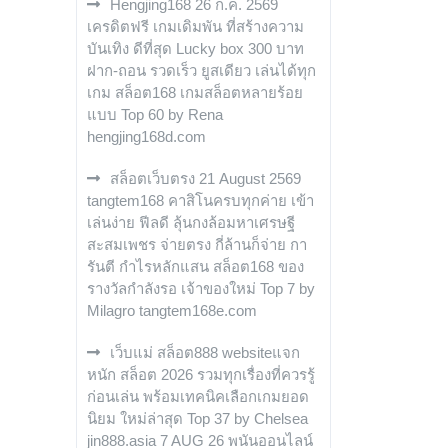
Hengjing168 26 ก.ค. 2569
เครดิตฟรี เกมเดิมพัน ที่สร้างความ
บันเทิง ดีที่สุด Lucky box 300 บาท
ฝาก-ถอน รวดเร็ว ยูสเดียว เล่นได้ทุก
เกม สล็อต168 เกมสล็อตหลายร้อย
แบบ Top 60 by Rena
hengjing168d.com
สล็อตเว็บตรง 21 August 2569
tangtem168 คาสิโนครบทุกค่าย เข้า
เล่นง่าย ฟีลดี ลุ้นกงล้อมหาเศรษฐี
สะสมเพชร จ่ายตรง กี่ล้านก็จ่าย กา
รันตี กำไรหลักแสน สล็อต168 ของ
รางวัลกำลังรอ เจ้าของใหม่ Top 7 by
Milagro tangtem168e.com
เว็บแม่ สล็อต888 websiteแจก
หนัก สล็อต 2026 รวมทุกเรื่องที่ควรรู้
ก่อนเล่น พร้อมเทคนิคเลือกเกมยอด
นิยม ใหม่ล่าสุด Top 37 by Chelsea
jin888.asia 7 AUG 26 พนันออนไลน์