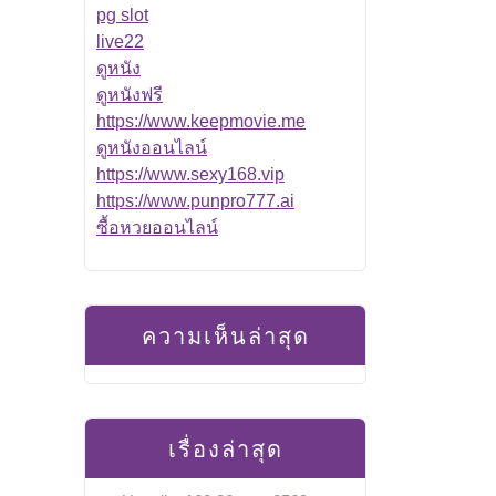
pg slot
live22
ดูหนัง
ดูหนังฟรี
https://www.keepmovie.me
ดูหนังออนไลน์
https://www.sexy168.vip
https://www.punpro777.ai
ซื้อหวยออนไลน์
ความเห็นล่าสุด
เรื่องล่าสุด