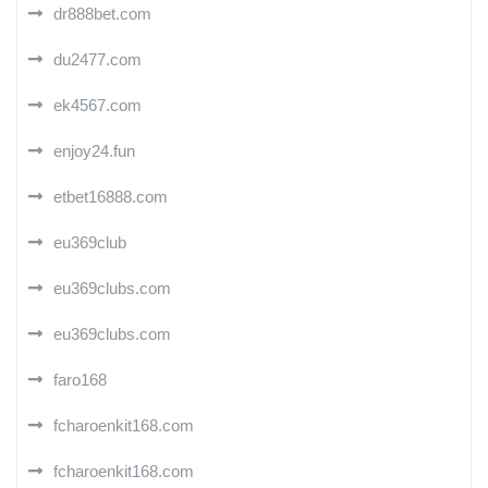
dr888bet.com
du2477.com
ek4567.com
enjoy24.fun
etbet16888.com
eu369club
eu369clubs.com
eu369clubs.com
faro168
fcharoenkit168.com
fcharoenkit168.com