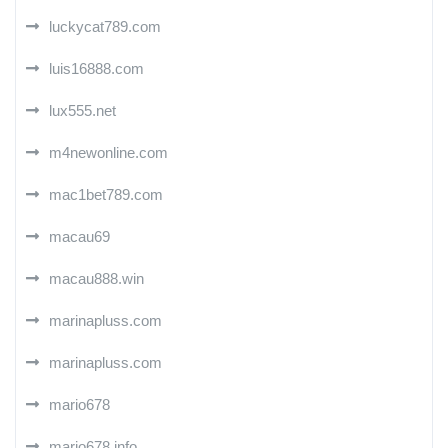
luckycat789.com
luis16888.com
lux555.net
m4newonline.com
mac1bet789.com
macau69
macau888.win
marinapluss.com
marinapluss.com
mario678
mario678.info