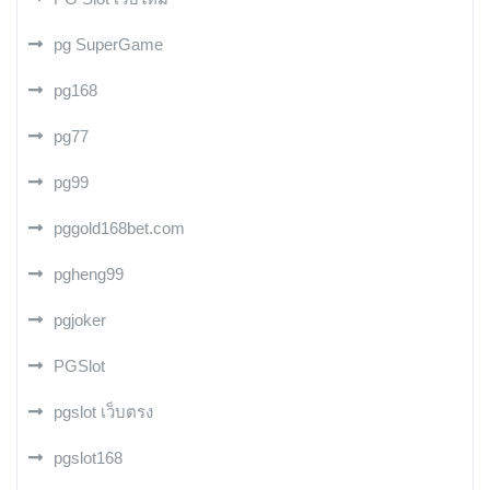
pg SuperGame
pg168
pg77
pg99
pggold168bet.com
pgheng99
pgjoker
PGSlot
pgslot เว็บตรง
pgslot168