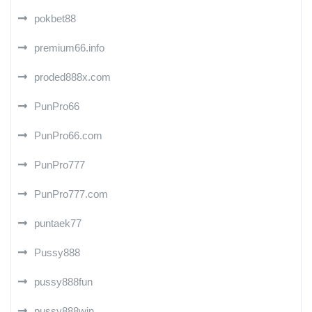
pokbet88
premium66.info
proded888x.com
PunPro66
PunPro66.com
PunPro777
PunPro777.com
puntaek77
Pussy888
pussy888fun
pussy888win