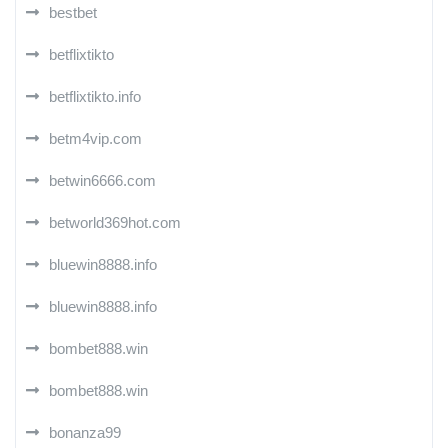
bestbet
betflixtikto
betflixtikto.info
betm4vip.com
betwin6666.com
betworld369hot.com
bluewin8888.info
bluewin8888.info
bombet888.win
bombet888.win
bonanza99