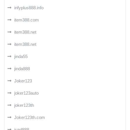
infyplus888.info
item388.com
item388.net
item388.net
jinda55
jinda888
Joker123
joker123auto
joker123th
Joker123th.com
juad888