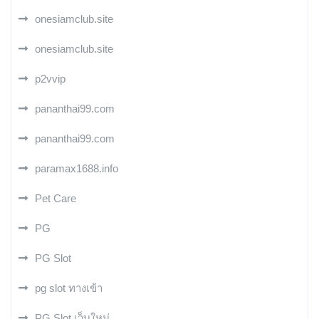
onesiamclub.site
onesiamclub.site
p2vvip
pananthai99.com
pananthai99.com
paramax1688.info
Pet Care
PG
PG Slot
pg slot ทางเข้า
PG Slot เว็บใหม่