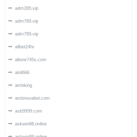
adm289.vip
adm789.vip
adm789.vip
allbet24hr
allone745s.com
alot666
ambking
ambnovabet.com
asb9999.com
askwin88.online
askwin88.online