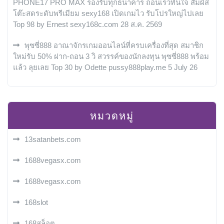
PHONE17 PRO MAX รองรับทุกธนาคาร ถอนเร็วทันใจ สัมผัส
โต๊ะสดระดับพรีเมียม sexy168 เปิดเกมไว รับโปรใหญ่ไปเลย
Top 98 by Ernest sexy168c.com 28 ส.ค. 2569
พุซซี่888 อาณาจักรเกมออนไลน์ที่ครบเครื่องที่สุด สมาชิก
ใหม่รับ 50% ฝาก-ถอน 3 วิ สวรรค์ของนักลงทุน พุซซี่888 พร้อม
แล้ว ลุยเลย Top 30 by Odette pussy888play.me 5 July 26
หมวดหมู่
13satanbets.com
1688vegasx.com
1688vegasx.com
168slot
168สล็อต