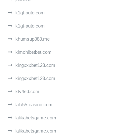
k1gt-auto.com
k1gt-auto.com
khumsup888.me
kimchibetbet.com
kingxxxbet123.com
kingxxxbet123.com
ktv4sd.com
lala55-casino.com
lalikabetsgame.com
lalikabetsgame.com