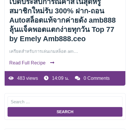
เปิดประสบการณ์คาสิโนสุดหรู
สมาชิกใหม่รับ 300% ฝาก-ถอน
Autoสล็อตแท้จากค่ายดัง amb888
ลุ้นแจ็คพอตแตกง่ายทุกวัน Top 77
by Emely Amb888.ceo
เครียดสำหรับการเล่นเกมสล็อต am…
Read Full Recipe
483 views
14:09 น.
0 Comments