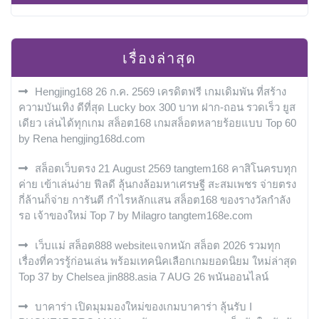
เรื่องล่าสุด
Hengjing168 26 ก.ค. 2569 เครดิตฟรี เกมเดิมพัน ที่สร้าง
ความบันเทิง ดีที่สุด Lucky box 300 บาท ฝาก-ถอน รวดเร็ว ยูส
เดียว เล่นได้ทุกเกม สล็อต168 เกมสล็อตหลายร้อยแบบ Top 60
by Rena hengjing168d.com
สล็อตเว็บตรง 21 August 2569 tangtem168 คาสิโนครบทุก
ค่าย เข้าเล่นง่าย ฟีลดี ลุ้นกงล้อมหาเศรษฐี สะสมเพชร จ่ายตรง
กี่ล้านก็จ่าย การันตี กำไรหลักแสน สล็อต168 ของรางวัลกำลัง
รอ เจ้าของใหม่ Top 7 by Milagro tangtem168e.com
เว็บแม่ สล็อต888 websiteแจกหนัก สล็อต 2026 รวมทุก
เรื่องที่ควรรู้ก่อนเล่น พร้อมเทคนิคเลือกเกมยอดนิยม ใหม่ล่าสุด
Top 37 by Chelsea jin888.asia 7 AUG 26 พนันออนไลน์
บาคาร่า เปิดมุมมองใหม่ของเกมบาคาร่า ลุ้นรับ I