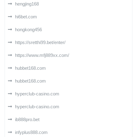
hengjing168
hi6bet.com
hongkong456
https://sretthi99.bet/enter/
https://www.mfj889xx.com/
hubbet168.com
hubbet168.com
hyperclub-casino.com
hyperclub-casino.com
ib888pro.bet
infyplus888.com