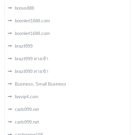
bonus888
boonlert1688.com
boonlert1688.com
brazil999
brazil999 ทางเข้า
brazil999 ทางเข้า
Business, Small Business
bwvip4.com
carlo999.net
carlo999.net
cashgame168