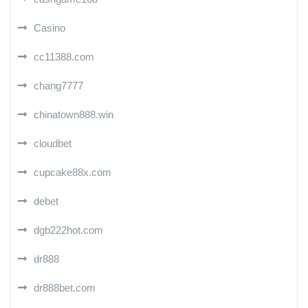
Casino
cc11388.com
chang7777
chinatown888.win
cloudbet
cupcake88x.com
debet
dgb222hot.com
dr888
dr888bet.com