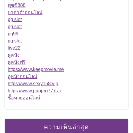
พุซซี่888
บาคาร่าออนไลน์
pg slot
pg slot
pg99
pg slot
live22
ดูหนัง
ดูหนังฟรี
https://www.keepmovie.me
ดูหนังออนไลน์
https://www.sexy168.vip
https://www.punpro777.ai
ซื้อหวยออนไลน์
ความเห็นล่าสุด