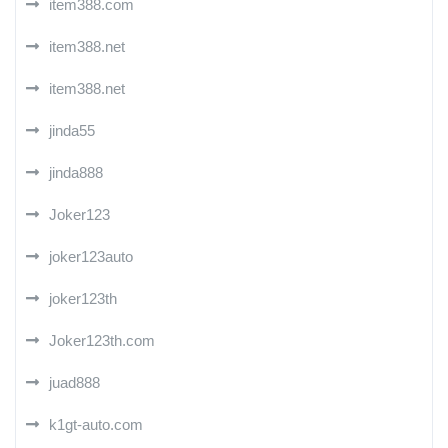
item388.com
item388.net
item388.net
jinda55
jinda888
Joker123
joker123auto
joker123th
Joker123th.com
juad888
k1gt-auto.com