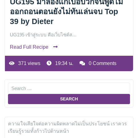
UG195 มาลองแก้เบื่อบวกจนพูดไม่
ออกถอนตอนยังไม่ทันเล่นจบ Top
39 by Dieter
UG195 เข้าสู่ระบบ คือเว็บไซต์ส…
Read Full Recipe
371 views
19:34 น.
0 Comments
ความใจเสียใจต่อความผิดพลาดไม่เป็นประโยชน์ เราควร
เรียนรู้รวมทั้งก้าวไปด้านหน้า