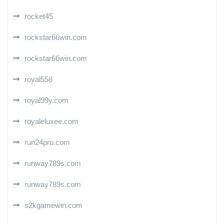
rocket45
rockstar66win.com
rockstar66win.com
royal558
royal99y.com
royaleluxee.com
run24pro.com
runway789s.com
runway789s.com
s2kgamewin.com