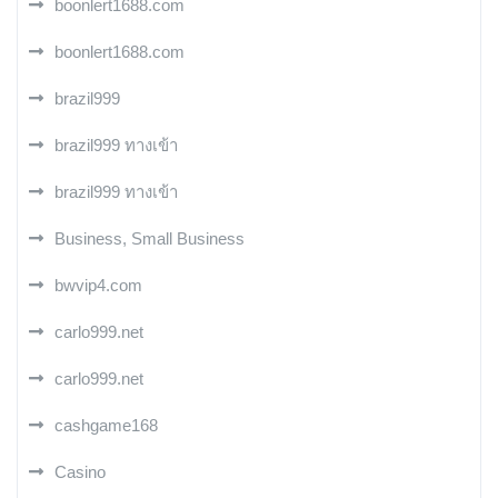
boonlert1688.com
boonlert1688.com
brazil999
brazil999 ทางเข้า
brazil999 ทางเข้า
Business, Small Business
bwvip4.com
carlo999.net
carlo999.net
cashgame168
Casino