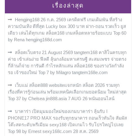
เรื่องล่าสุด
Hengjing168 26 ก.ค. 2569 เครดิตฟรี เกมเดิมพัน ที่สร้าง
ความบันเทิง ดีที่สุด Lucky box 300 บาท ฝาก-ถอน รวดเร็ว ยูส
เดียว เล่นได้ทุกเกม สล็อต168 เกมสล็อตหลายร้อยแบบ Top 60
by Rena hengjing168d.com
สล็อตเว็บตรง 21 August 2569 tangtem168 คาสิโนครบทุก
ค่าย เข้าเล่นง่าย ฟีลดี ลุ้นกงล้อมหาเศรษฐี สะสมเพชร จ่ายตรง
กี่ล้านก็จ่าย การันตี กำไรหลักแสน สล็อต168 ของรางวัลกำลัง
รอ เจ้าของใหม่ Top 7 by Milagro tangtem168e.com
เว็บแม่ สล็อต888 websiteแจกหนัก สล็อต 2026 รวมทุก
เรื่องที่ควรรู้ก่อนเล่น พร้อมเทคนิคเลือกเกมยอดนิยม ใหม่ล่าสุด
Top 37 by Chelsea jin888.asia 7 AUG 26 พนันออนไลน์
บาคาร่า เปิดมุมมองใหม่ของเกมบาคาร่า ลุ้นรับ I
PHONE17 PRO MAX รองรับทุกธนาคาร ถอนเร็วทันใจ สัมผัส
โต๊ะสดระดับพรีเมียม sexy168 เปิดเกมไว รับโปรใหญ่ไปเลย
Top 98 by Ernest sexy168c.com 28 ส.ค. 2569