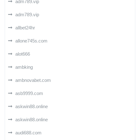
adm789.vip
adm789.vip
allbet24hr
allone745s.com
alot666
ambking
ambnovabet.com
asb9999.com
askwin88.online
askwin88.online
audi688.com