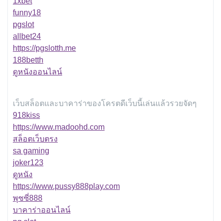
1xbet
funny18
pgslot
allbet24
https://pgslotth.me
188betth
ดูหนังออนไลน์
เว็บสล็อตและบาคาร่าของโครตดีเว็บนี้เล่นแล้วรวยจัดๆ
918kiss
https://www.madoohd.com
สล็อตเว็บตรง
sa gaming
joker123
ดูหนัง
https://www.pussy888play.com
พุซซี่888
บาคาร่าออนไลน์