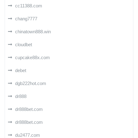
cc11388.com
chang7777
chinatown888.win
cloudbet
cupcake88x.com
debet
dgb222hot.com
dr888
dr888bet.com
dr888bet.com
du2477.com