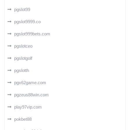
pgslot99
pgslot9999.co
pgslot999bets.com
pgslotceo
pgslotgolf
pgslotth
pgx62game.com
pgzeus88win.com
play97vip.com
pokbet88