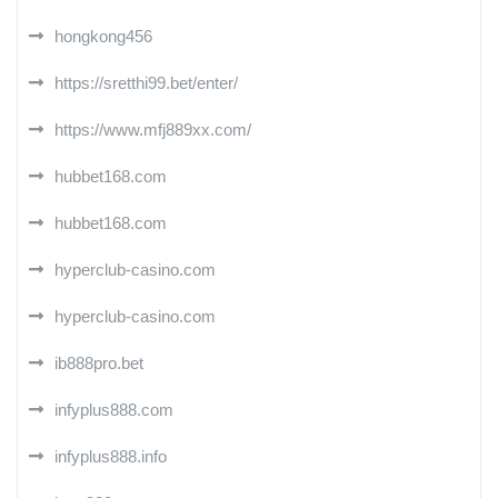
hongkong456
https://sretthi99.bet/enter/
https://www.mfj889xx.com/
hubbet168.com
hubbet168.com
hyperclub-casino.com
hyperclub-casino.com
ib888pro.bet
infyplus888.com
infyplus888.info