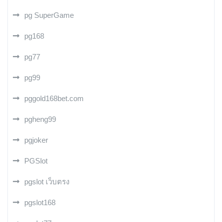
pg SuperGame
pg168
pg77
pg99
pggold168bet.com
pgheng99
pgjoker
PGSlot
pgslot เว็บตรง
pgslot168