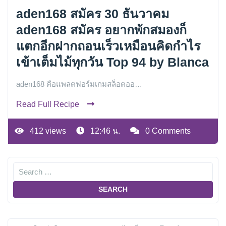
aden168 สมัคร 30 ธันวาคม
aden168 สมัคร อยากพักสมองก็
แตกอีกฝากถอนเร็วเหมือนคิดกำไร
เข้าเต็มไม้ทุกวัน Top 94 by Blanca
aden168 คือแพลตฟอร์มเกมสล็อตออ…
Read Full Recipe
412 views
12:46 น.
0 Comments