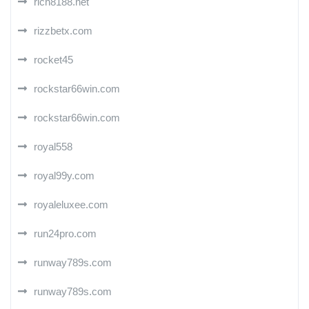
rich8188.net
rizzbetx.com
rocket45
rockstar66win.com
rockstar66win.com
royal558
royal99y.com
royaleluxee.com
run24pro.com
runway789s.com
runway789s.com