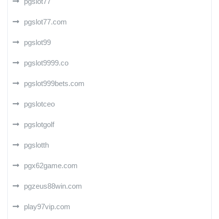
pgslot77
pgslot77.com
pgslot99
pgslot9999.co
pgslot999bets.com
pgslotceo
pgslotgolf
pgslotth
pgx62game.com
pgzeus88win.com
play97vip.com