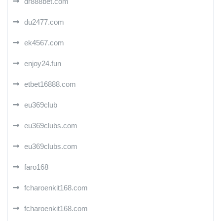
dr888bet.com
du2477.com
ek4567.com
enjoy24.fun
etbet16888.com
eu369club
eu369clubs.com
eu369clubs.com
faro168
fcharoenkit168.com
fcharoenkit168.com