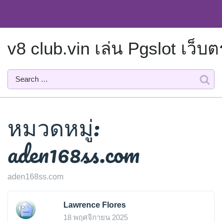
Skip
to
content
v8 club.vin เล่น Pgslot เว
หมวดหมู่:
aden168ss.com
aden168ss.com
Lawrence Flores
18 พฤศจิกายน 2025