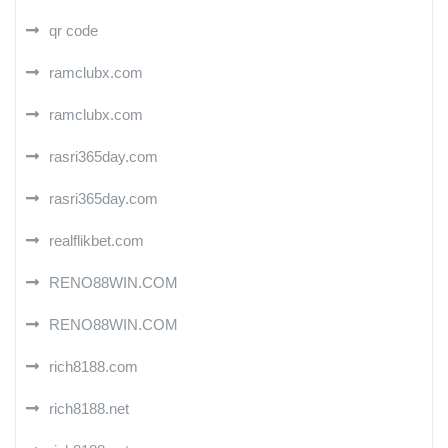
qr code
ramclubx.com
ramclubx.com
rasri365day.com
rasri365day.com
realflikbet.com
RENO88WIN.COM
RENO88WIN.COM
rich8188.com
rich8188.net