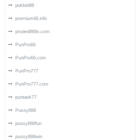
pokbet88
premium66.info
proded888x.com
PunPro66
PunPro66.com
PunPro777
PunPro777.com
puntaek77
Pussy888
pussy888fun
pussy888win