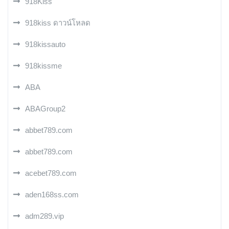
918Kiss
918kiss ดาวน์โหลด
918kissauto
918kissme
ABA
ABAGroup2
abbet789.com
abbet789.com
acebet789.com
aden168ss.com
adm289.vip