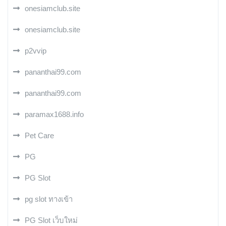
onesiamclub.site
onesiamclub.site
p2vvip
pananthai99.com
pananthai99.com
paramax1688.info
Pet Care
PG
PG Slot
pg slot ทางเข้า
PG Slot เว็บใหม่