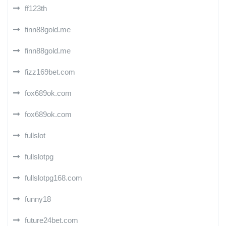
ff123th
finn88gold.me
finn88gold.me
fizz169bet.com
fox689ok.com
fox689ok.com
fullslot
fullslotpg
fullslotpg168.com
funny18
future24bet.com