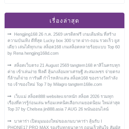
เรื่องล่าสุด
Hengjing168 26 ก.ค. 2569 เครดิตฟรี เกมเดิมพัน ที่สร้าง
ความบันเทิง ดีที่สุด Lucky box 300 บาท ฝาก-ถอน รวดเร็ว ยูส
เดียว เล่นได้ทุกเกม สล็อต168 เกมสล็อตหลายร้อยแบบ Top 60
by Rena hengjing168d.com
สล็อตเว็บตรง 21 August 2569 tangtem168 คาสิโนครบทุก
ค่าย เข้าเล่นง่าย ฟีลดี ลุ้นกงล้อมหาเศรษฐี สะสมเพชร จ่ายตรง
กี่ล้านก็จ่าย การันตี กำไรหลักแสน สล็อต168 ของรางวัลกำลัง
รอ เจ้าของใหม่ Top 7 by Milagro tangtem168e.com
เว็บแม่ สล็อต888 websiteแจกหนัก สล็อต 2026 รวมทุก
เรื่องที่ควรรู้ก่อนเล่น พร้อมเทคนิคเลือกเกมยอดนิยม ใหม่ล่าสุด
Top 37 by Chelsea jin888.asia 7 AUG 26 พนันออนไลน์
บาคาร่า เปิดมุมมองใหม่ของเกมบาคาร่า ลุ้นรับ I
PHONE17 PRO MAX รองรับทุกธนาคาร ถอนเร็วทันใจ สัมผัส