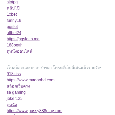
slotpg
คลิปโป๊
1xbet
funny18
pgslot
allbet24
https://pgslotth.me
188betth
ดูหนังออนไลน์
เว็บสล็อตและบาคาร่าของโครตดีเว็บนี้เล่นแล้วรวยจัดๆ
918kiss
https://www.madoohd.com
สล็อตเว็บตรง
sa gaming
joker123
ดูหนัง
https://www.pussy888play.com