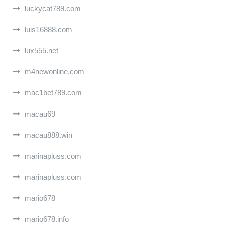
luckycat789.com
luis16888.com
lux555.net
m4newonline.com
mac1bet789.com
macau69
macau888.win
marinapluss.com
marinapluss.com
mario678
mario678.info