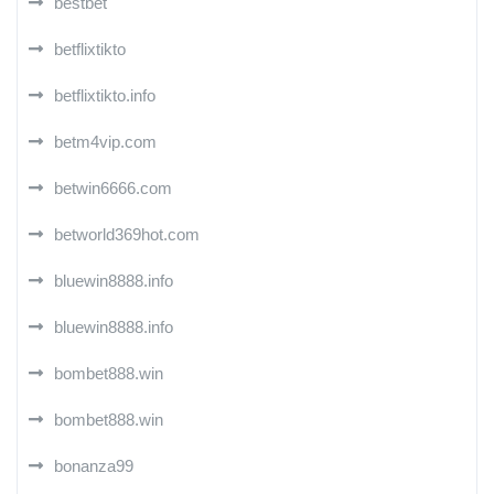
bestbet
betflixtikto
betflixtikto.info
betm4vip.com
betwin6666.com
betworld369hot.com
bluewin8888.info
bluewin8888.info
bombet888.win
bombet888.win
bonanza99