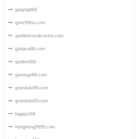
gaojing888
gem99ths.com
goatbetroyalcasino.com
gobaza88.com
golden456
gowingo88.com
grandufa99.com
grandufa99.com
happy168
hengheng9899.com