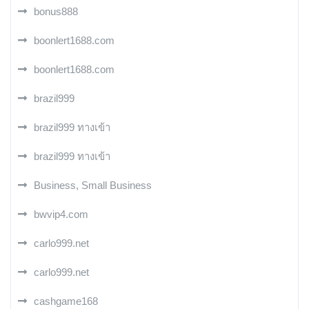
bonus888
boonlert1688.com
boonlert1688.com
brazil999
brazil999 ทางเข้า
brazil999 ทางเข้า
Business, Small Business
bwvip4.com
carlo999.net
carlo999.net
cashgame168