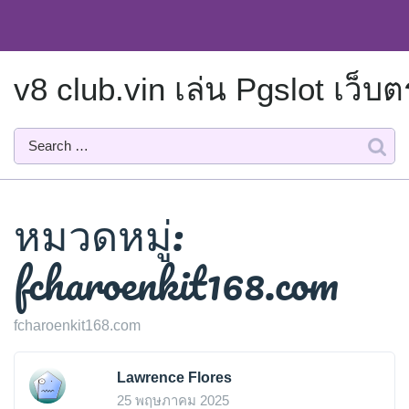
Skip
to
content
v8 club.vin เล่น Pgslot เว
หมวดหมู่:
fcharoenkit168.com
fcharoenkit168.com
Lawrence Flores
25 พฤษภาคม 2025