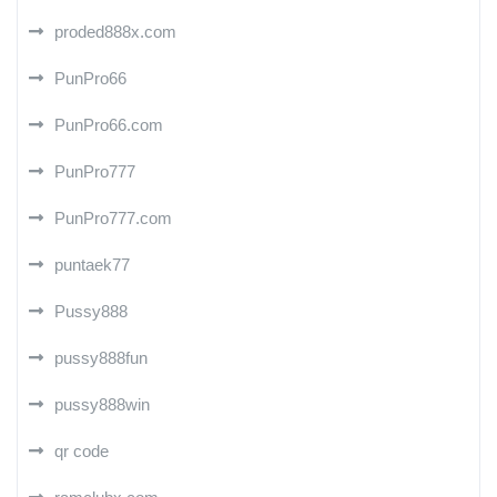
proded888x.com
PunPro66
PunPro66.com
PunPro777
PunPro777.com
puntaek77
Pussy888
pussy888fun
pussy888win
qr code