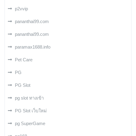
p2vvip
pananthai99.com
pananthai99.com
paramax1688.info
Pet Care
PG
PG Slot
pg slot ทางเข้า
PG Slot เว็บใหม่
pg SuperGame