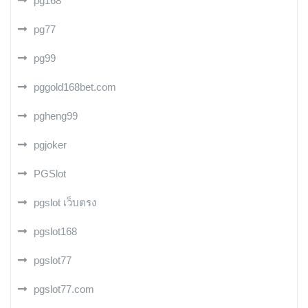
pg168
pg77
pg99
pggold168bet.com
pgheng99
pgjoker
PGSlot
pgslot เว็บตรง
pgslot168
pgslot77
pgslot77.com