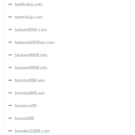
betflixtikto.info
betm4vip.com
betwin6666.com
betworld369hot.com
bluewin8888.info
bluewin8888.info
bombet888.win
bombet888.win
bonanza99
bonus888
boonlert1688.com