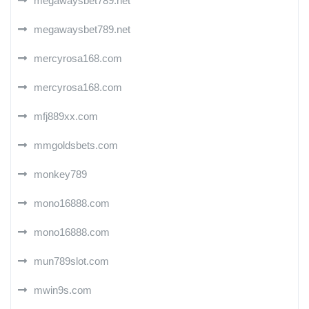
megawaysbet789.net
megawaysbet789.net
mercyrosa168.com
mercyrosa168.com
mfj889xx.com
mmgoldsbets.com
monkey789
mono16888.com
mono16888.com
mun789slot.com
mwin9s.com