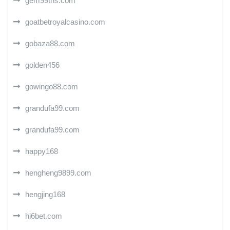
gem99ths.com
goatbetroyalcasino.com
gobaza88.com
golden456
gowingo88.com
grandufa99.com
grandufa99.com
happy168
hengheng9899.com
hengjing168
hi6bet.com