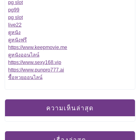
pg slot
pg99
pg slot
live22
ดูหนัง
ดูหนังฟรี
https://www.keepmovie.me
ดูหนังออนไลน์
https://www.sexy168.vip
https://www.punpro777.ai
ซื้อหวยออนไลน์
ความเห็นล่าสุด
เรื่องล่าสุด