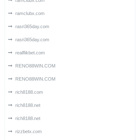
ramclubx.com
ramclubx.com
rasri365day.com
rasri365day.com
realflikbet.com
RENO88WIN.COM
RENO88WIN.COM
rich8188.com
rich8188.net
rich8188.net
rizzbetx.com