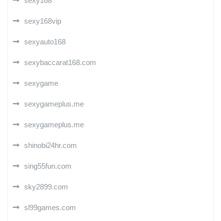
sexy168
sexy168vip
sexyauto168
sexybaccarat168.com
sexygame
sexygameplus.me
sexygameplus.me
shinobi24hr.com
sing55fun.com
sky2899.com
sl99games.com