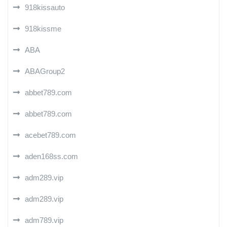
918kissauto
918kissme
ABA
ABAGroup2
abbet789.com
abbet789.com
acebet789.com
aden168ss.com
adm289.vip
adm289.vip
adm789.vip