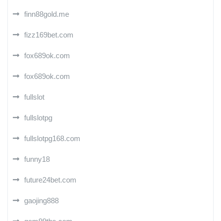
finn88gold.me
fizz169bet.com
fox689ok.com
fox689ok.com
fullslot
fullslotpg
fullslotpg168.com
funny18
future24bet.com
gaojing888