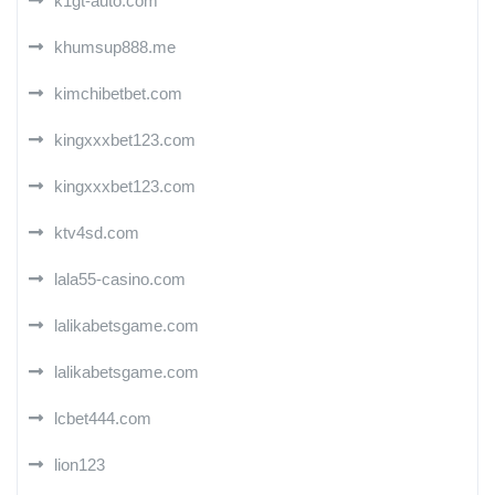
k1gt-auto.com
khumsup888.me
kimchibetbet.com
kingxxxbet123.com
kingxxxbet123.com
ktv4sd.com
lala55-casino.com
lalikabetsgame.com
lalikabetsgame.com
lcbet444.com
lion123