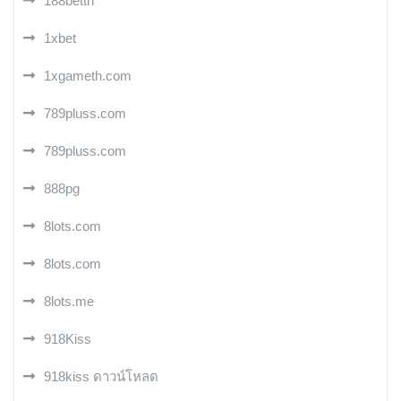
188betth
1xbet
1xgameth.com
789pluss.com
789pluss.com
888pg
8lots.com
8lots.com
8lots.me
918Kiss
918kiss ดาวน์โหลด