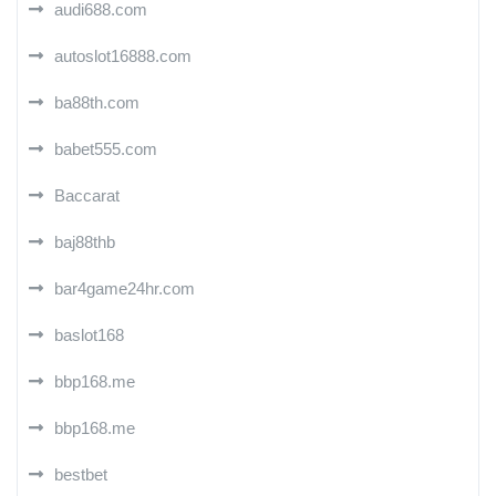
audi688.com
autoslot16888.com
ba88th.com
babet555.com
Baccarat
baj88thb
bar4game24hr.com
baslot168
bbp168.me
bbp168.me
bestbet