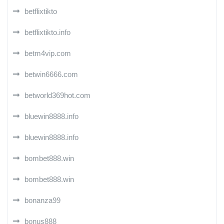
betflixtikto
betflixtikto.info
betm4vip.com
betwin6666.com
betworld369hot.com
bluewin8888.info
bluewin8888.info
bombet888.win
bombet888.win
bonanza99
bonus888