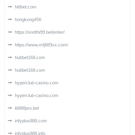
hi6bet.com
hongkong456
https://sretthi99.bet/enter/
https://www.mfj889xx.com/
hubbet168.com
hubbet168.com
hyperclub-casino.com
hyperclub-casino.com
ib888pro.bet
infyplus888.com
infyplus888.info