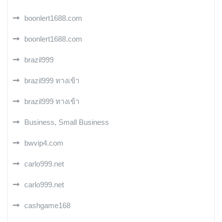
boonlert1688.com
boonlert1688.com
brazil999
brazil999 ทางเข้า
brazil999 ทางเข้า
Business, Small Business
bwvip4.com
carlo999.net
carlo999.net
cashgame168