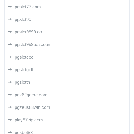
pgslot77.com
pgslot99
pgslot9999.co
pgslot999bets.com
pgslotceo
pgslotgolf
pgslotth
pgx62game.com
pgzeus88win.com
play97vip.com
pokbet88