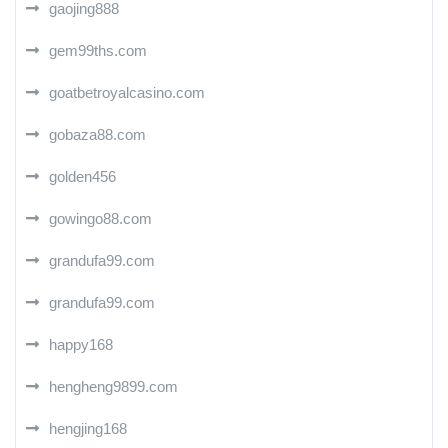
gaojing888
gem99ths.com
goatbetroyalcasino.com
gobaza88.com
golden456
gowingo88.com
grandufa99.com
grandufa99.com
happy168
hengheng9899.com
hengjing168