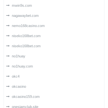
mwin9s.com
nagawaybet.com
nemo168casino.com
niseko168bet.com
niseko168bet.com
no1huay
no1huay.com
okc4
okcasino
okcasino159.com
onesiamclub.site