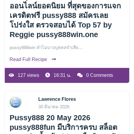
ออนไลน์ยอดนิยม ที่สุดของการแจก
เครดิตฟรี pussy888 สมัครเลย
โปร่งใส ตรวจสอบได้ Top 57 by
Reggie pussy888win.one
pussy888win ทำไมบางบุคคลจำเสีย…
Read Full Recipe
127 views
16:31 น.
0 Comments
Lawrence Flores
30 มีนาคม 2026
Pussy888 20 May 2026
pussy888fun มีบริการครบ สล็อต