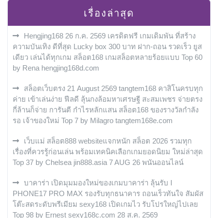
เรื่องล่าสุด
Hengjing168 26 ก.ค. 2569 เครดิตฟรี เกมเดิมพัน ที่สร้าง
ความบันเทิง ดีที่สุด Lucky box 300 บาท ฝาก-ถอน รวดเร็ว ยูส
เดียว เล่นได้ทุกเกม สล็อต168 เกมสล็อตหลายร้อยแบบ Top 60
by Rena hengjing168d.com
สล็อตเว็บตรง 21 August 2569 tangtem168 คาสิโนครบทุก
ค่าย เข้าเล่นง่าย ฟีลดี ลุ้นกงล้อมหาเศรษฐี สะสมเพชร จ่ายตรง
กี่ล้านก็จ่าย การันตี กำไรหลักแสน สล็อต168 ของรางวัลกำลัง
รอ เจ้าของใหม่ Top 7 by Milagro tangtem168e.com
เว็บแม่ สล็อต888 websiteแจกหนัก สล็อต 2026 รวมทุก
เรื่องที่ควรรู้ก่อนเล่น พร้อมเทคนิคเลือกเกมยอดนิยม ใหม่ล่าสุด
Top 37 by Chelsea jin888.asia 7 AUG 26 พนันออนไลน์
บาคาร่า เปิดมุมมองใหม่ของเกมบาคาร่า ลุ้นรับ I
PHONE17 PRO MAX รองรับทุกธนาคาร ถอนเร็วทันใจ สัมผัส
โต๊ะสดระดับพรีเมียม sexy168 เปิดเกมไว รับโปรใหญ่ไปเลย
Top 98 by Ernest sexy168c.com 28 ส.ค. 2569