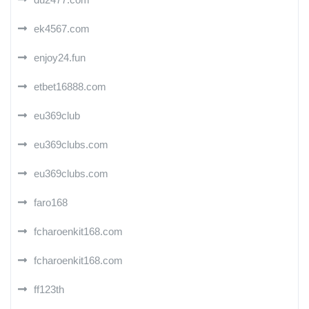
ek4567.com
enjoy24.fun
etbet16888.com
eu369club
eu369clubs.com
eu369clubs.com
faro168
fcharoenkit168.com
fcharoenkit168.com
ff123th