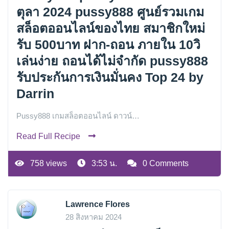
ตุลา 2024 pussy888 ศูนย์รวมเกม
สล็อตออนไลน์ของไทย สมาชิกใหม่
รับ 500บาท ฝาก-ถอน ภายใน 10วิ
เล่นง่าย ถอนได้ไม่จำกัด pussy888
รับประกันการเงินมั่นคง Top 24 by
Darrin
Pussy888 เกมสล็อตออนไลน์ ดาวน์…
Read Full Recipe
758 views
3:53 น.
0 Comments
Lawrence Flores
28 สิงหาคม 2024