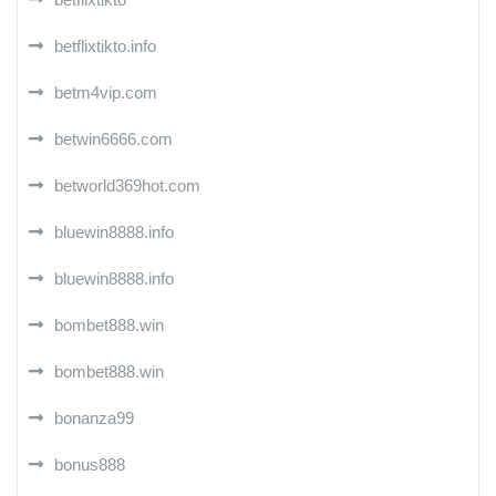
betflixtikto.info
betm4vip.com
betwin6666.com
betworld369hot.com
bluewin8888.info
bluewin8888.info
bombet888.win
bombet888.win
bonanza99
bonus888