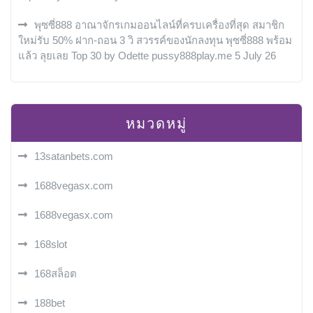
พุซซี่888 อาณาจักรเกมออนไลน์ที่ครบเครื่องที่สุด สมาชิก
ใหม่รับ 50% ฝาก-ถอน 3 วิ สวรรค์ของนักลงทุน พุซซี่888 พร้อม
แล้ว ลุยเลย Top 30 by Odette pussy888play.me 5 July 26
หมวดหมู่
13satanbets.com
1688vegasx.com
1688vegasx.com
168slot
168สล็อต
188bet