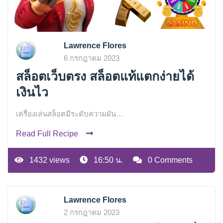
Lawrence Flores
6 กรกฎาคม 2023
สล็อตเว็บตรง สล็อตแท้แตกง่ายได้
เงินไว
เครื่องเล่นสล็อตมีระดับความผัน…
Read Full Recipe
1432 views
16:50 น.
0 Comments
Lawrence Flores
2 กรกฎาคม 2023