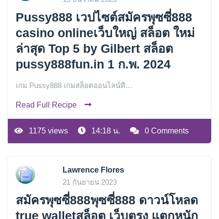
Pussy888 เวปไซต์สมัครพุซซี่888
casino onlineเว็บใหญ่ สล็อต ใหม่
ล่าสุด Top 5 by Gilbert สล็อต
pussy888fun.in 1 ก.พ. 2024
เกม Pussy888 เกมสล็อตออนไลน์ที…
Read Full Recipe
1175 views
14:18 น.
0 Comments
Lawrence Flores
21 กันยายน 2023
สมัครพุซซี่888พุซซี่888 ดาวน์โหลด
true walletสล็อต เว็บตรง แตกหนัก