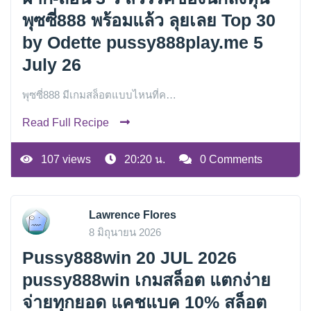
พุซซี่888 พร้อมแล้ว ลุยเลย Top 30
by Odette pussy888play.me 5
July 26
พุซซี่888 มีเกมสล็อตแบบไหนที่ค…
Read Full Recipe
107 views
20:20 น.
0 Comments
Lawrence Flores
8 มิถุนายน 2026
Pussy888win 20 JUL 2026
pussy888win เกมสล็อต แตกง่าย
จ่ายทุกยอด แคชแบค 10% สล็อต