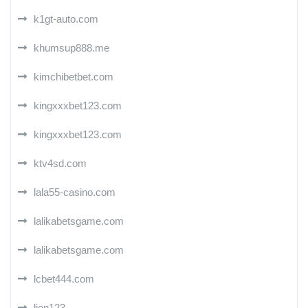
k1gt-auto.com
khumsup888.me
kimchibetbet.com
kingxxxbet123.com
kingxxxbet123.com
ktv4sd.com
lala55-casino.com
lalikabetsgame.com
lalikabetsgame.com
lcbet444.com
lion123