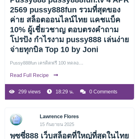
2569 pussy888fun รวมที่สุดของ
ค่าย สล็อตออนไลน์ไทย แคชแบ็ค
10% ผู้เชี่ยวชาญ ตอบตรงคำถาม
โปรปัง กำไรงาม pussy888 เล่นง่าย
จ่ายทุกบิล Top 10 by Joni
Pussy888fun เครดิตฟรี 100 ทดลอ…
Read Full Recipe
299 views
18:29 น.
0 Comments
Lawrence Flores
15 กันยายน 2025
พุซซี่888 เว็บสล็อตที่ใหญ่ที่สุดในไทย