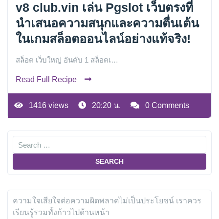
v8 club.vin เล่น Pgslot เว็บตรงที่
นำเสนอความสนุกและความตื่นเต้น
ในเกมสล็อตออนไลน์อย่างแท้จริง!
สล็อต เว็บใหญ่ อันดับ 1 สล็อตเ…
Read Full Recipe
1416 views
20:20 น.
0 Comments
ความใจเสียใจต่อความผิดพลาดไม่เป็นประโยชน์ เราควร
เรียนรู้รวมทั้งก้าวไปด้านหน้า