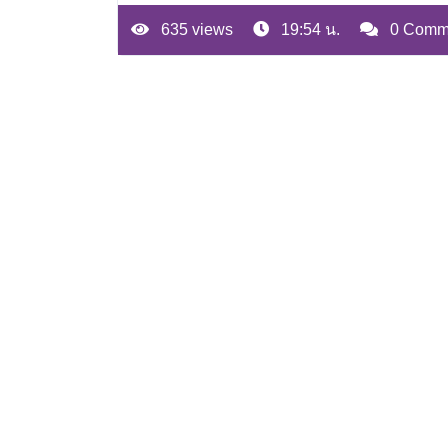
635 views
19:54 น.
0 Comm