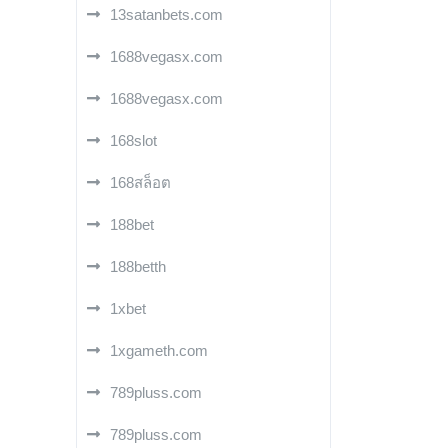
13satanbets.com
1688vegasx.com
1688vegasx.com
168slot
168สล็อต
188bet
188betth
1xbet
1xgameth.com
789pluss.com
789pluss.com