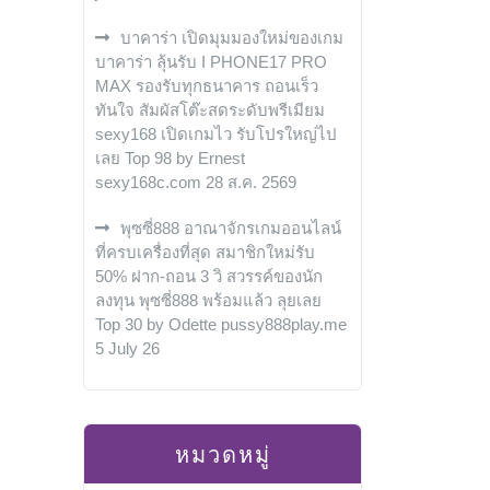
บาคาร่า เปิดมุมมองใหม่ของเกม
บาคาร่า ลุ้นรับ I PHONE17 PRO
MAX รองรับทุกธนาคาร ถอนเร็ว
ทันใจ สัมผัสโต๊ะสดระดับพรีเมียม
sexy168 เปิดเกมไว รับโปรใหญ่ไป
เลย Top 98 by Ernest
sexy168c.com 28 ส.ค. 2569
พุซซี่888 อาณาจักรเกมออนไลน์
ที่ครบเครื่องที่สุด สมาชิกใหม่รับ
50% ฝาก-ถอน 3 วิ สวรรค์ของนัก
ลงทุน พุซซี่888 พร้อมแล้ว ลุยเลย
Top 30 by Odette pussy888play.me
5 July 26
หมวดหมู่