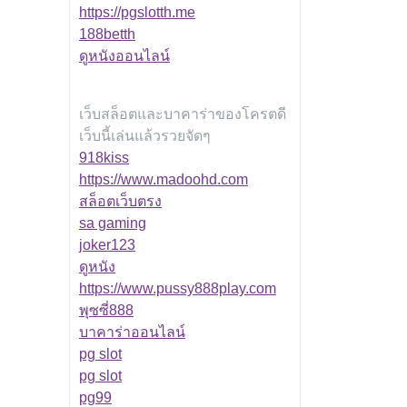
https://pgslotth.me
188betth
ดูหนังออนไลน์
เว็บสล็อตและบาคาร่าของโครตดี
เว็บนี้เล่นแล้วรวยจัดๆ
918kiss
https://www.madoohd.com
สล็อตเว็บตรง
sa gaming
joker123
ดูหนัง
https://www.pussy888play.com
พุซซี่888
บาคาร่าออนไลน์
pg slot
pg slot
pg99