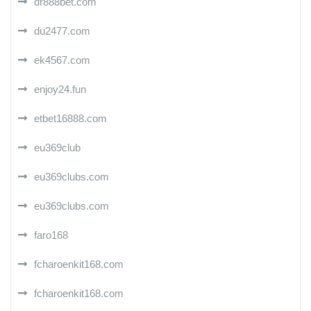
dr888bet.com
du2477.com
ek4567.com
enjoy24.fun
etbet16888.com
eu369club
eu369clubs.com
eu369clubs.com
faro168
fcharoenkit168.com
fcharoenkit168.com