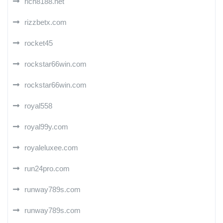
rich8188.net
rizzbetx.com
rocket45
rockstar66win.com
rockstar66win.com
royal558
royal99y.com
royaleluxee.com
run24pro.com
runway789s.com
runway789s.com