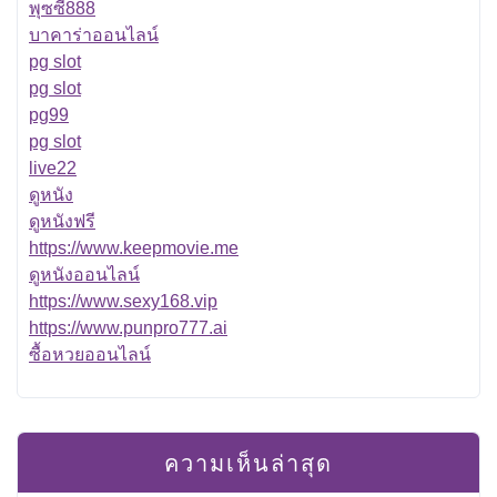
พุซซี่888
บาคาร่าออนไลน์
pg slot
pg slot
pg99
pg slot
live22
ดูหนัง
ดูหนังฟรี
https://www.keepmovie.me
ดูหนังออนไลน์
https://www.sexy168.vip
https://www.punpro777.ai
ซื้อหวยออนไลน์
ความเห็นล่าสุด