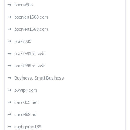
bonus888
boonlert1688.com
boonlert1688.com
brazil999
brazil999 ทางเข้า
brazil999 ทางเข้า
Business, Small Business
bwvip4.com
carlo999.net
carlo999.net
cashgame168