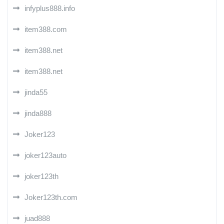
infyplus888.info
item388.com
item388.net
item388.net
jinda55
jinda888
Joker123
joker123auto
joker123th
Joker123th.com
juad888