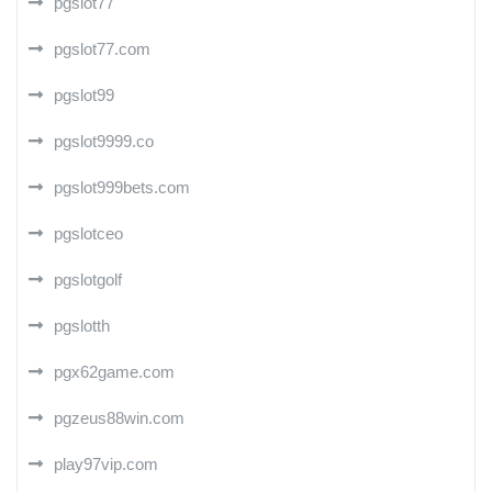
pgslot77
pgslot77.com
pgslot99
pgslot9999.co
pgslot999bets.com
pgslotceo
pgslotgolf
pgslotth
pgx62game.com
pgzeus88win.com
play97vip.com