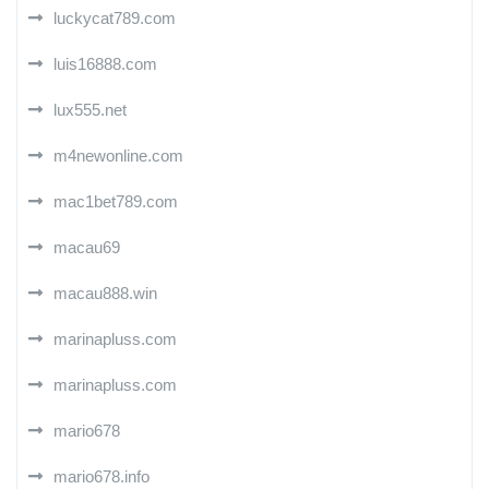
luckycat789.com
luis16888.com
lux555.net
m4newonline.com
mac1bet789.com
macau69
macau888.win
marinapluss.com
marinapluss.com
mario678
mario678.info