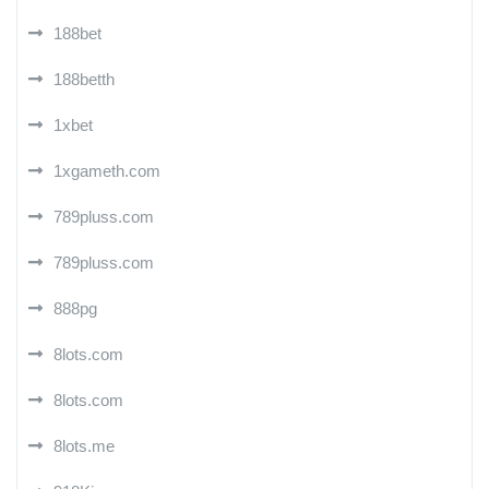
188bet
188betth
1xbet
1xgameth.com
789pluss.com
789pluss.com
888pg
8lots.com
8lots.com
8lots.me