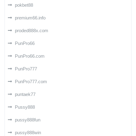
pokbet88
premium66.info
proded888x.com
PunPro66
PunPro66.com
PunPro777
PunPro777.com
puntaek77
Pussy888
pussy888fun
pussy888win