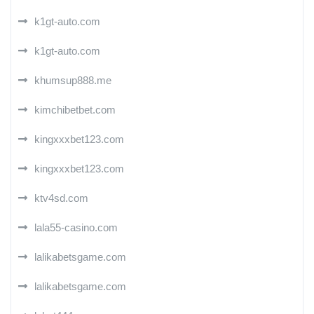
k1gt-auto.com
k1gt-auto.com
khumsup888.me
kimchibetbet.com
kingxxxbet123.com
kingxxxbet123.com
ktv4sd.com
lala55-casino.com
lalikabetsgame.com
lalikabetsgame.com