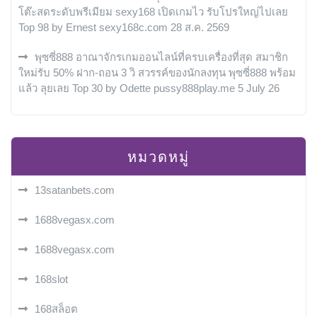
โต๊ะสดระดับพรีเมียม sexy168 เปิดเกมไว รับโปรใหญ่ไปเลย
Top 98 by Ernest sexy168c.com 28 ส.ค. 2569
พุซซี่888 อาณาจักรเกมออนไลน์ที่ครบเครื่องที่สุด สมาชิก
ใหม่รับ 50% ฝาก-ถอน 3 วิ สวรรค์ของนักลงทุน พุซซี่888 พร้อม
แล้ว ลุยเลย Top 30 by Odette pussy888play.me 5 July 26
หมวดหมู่
13satanbets.com
1688vegasx.com
1688vegasx.com
168slot
168สล็อต