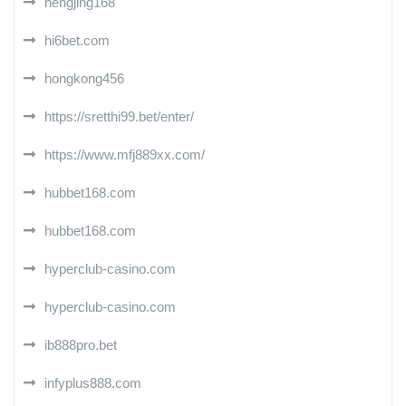
hengjing168
hi6bet.com
hongkong456
https://sretthi99.bet/enter/
https://www.mfj889xx.com/
hubbet168.com
hubbet168.com
hyperclub-casino.com
hyperclub-casino.com
ib888pro.bet
infyplus888.com