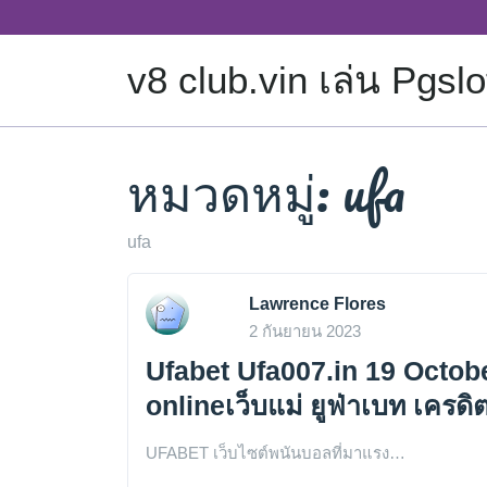
Skip
to
content
v8 club.vin เล่น Pgs
หมวดหมู่:
ufa
ufa
Lawrence Flores
2 กันยายน 2023
Ufabet Ufa007.in 19 Octobe
onlineเว็บแม่ ยูฟ่าเบท เครด
UFABET เว็บไซต์พนันบอลที่มาแรง…