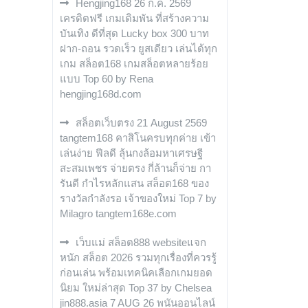
Hengjing168 26 ก.ค. 2569
เครดิตฟรี เกมเดิมพัน ที่สร้างความ
บันเทิง ดีที่สุด Lucky box 300 บาท
ฝาก-ถอน รวดเร็ว ยูสเดียว เล่นได้ทุก
เกม สล็อต168 เกมสล็อตหลายร้อย
แบบ Top 60 by Rena
hengjing168d.com
สล็อตเว็บตรง 21 August 2569
tangtem168 คาสิโนครบทุกค่าย เข้า
เล่นง่าย ฟีลดี ลุ้นกงล้อมหาเศรษฐี
สะสมเพชร จ่ายตรง กี่ล้านก็จ่าย กา
รันตี กำไรหลักแสน สล็อต168 ของ
รางวัลกำลังรอ เจ้าของใหม่ Top 7 by
Milagro tangtem168e.com
เว็บแม่ สล็อต888 websiteแจก
หนัก สล็อต 2026 รวมทุกเรื่องที่ควรรู้
ก่อนเล่น พร้อมเทคนิคเลือกเกมยอด
นิยม ใหม่ล่าสุด Top 37 by Chelsea
jin888.asia 7 AUG 26 พนันออนไลน์