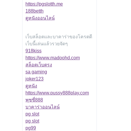
https://pgslotth.me
188betth
ดูหนังออนไลน์
เว็บสล็อตและบาคาร่าของโครตดี
เว็บนี้เล่นแล้วรวยจัดๆ
918kiss
https://www.madoohd.com
สล็อตเว็บตรง
sa gaming
joker123
ดูหนัง
https://www.pussy888play.com
พุซซี่888
บาคาร่าออนไลน์
pg slot
pg slot
pg99