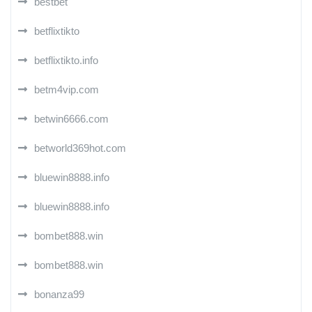
bestbet
betflixtikto
betflixtikto.info
betm4vip.com
betwin6666.com
betworld369hot.com
bluewin8888.info
bluewin8888.info
bombet888.win
bombet888.win
bonanza99