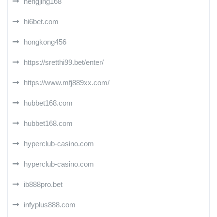
hengjing168
hi6bet.com
hongkong456
https://sretthi99.bet/enter/
https://www.mfj889xx.com/
hubbet168.com
hubbet168.com
hyperclub-casino.com
hyperclub-casino.com
ib888pro.bet
infyplus888.com