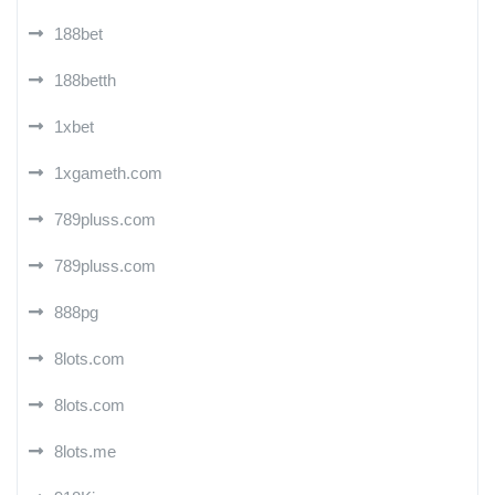
188bet
188betth
1xbet
1xgameth.com
789pluss.com
789pluss.com
888pg
8lots.com
8lots.com
8lots.me