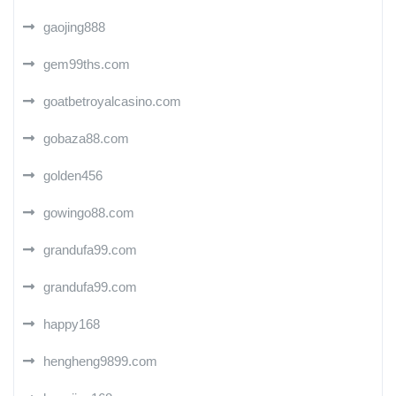
gaojing888
gem99ths.com
goatbetroyalcasino.com
gobaza88.com
golden456
gowingo88.com
grandufa99.com
grandufa99.com
happy168
hengheng9899.com