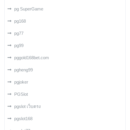
pg SuperGame
pg168
pg77
pg99
pggold168bet.com
pgheng99
pgjoker
PGSlot
pgslot เว็บตรง
pgslot168