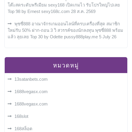
โต๊ะสดระดับพรีเมียม sexy168 เปิดเกมไว รับโปรใหญ่ไปเลย
Top 98 by Ernest sexy168c.com 28 ส.ค. 2569
พุซซี่888 อาณาจักรเกมออนไลน์ที่ครบเครื่องที่สุด สมาชิก
ใหม่รับ 50% ฝาก-ถอน 3 วิ สวรรค์ของนักลงทุน พุซซี่888 พร้อม
แล้ว ลุยเลย Top 30 by Odette pussy888play.me 5 July 26
หมวดหมู่
13satanbets.com
1688vegasx.com
1688vegasx.com
168slot
168สล็อต