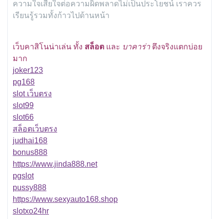
ความใจเสียใจต่อความผิดพลาดไม่เป็นประโยชน์ เราควร
เรียนรู้รวมทั้งก้าวไปด้านหน้า
เว็บคาสิโนน่าเล่น ทั้ง
สล็อต
และ
บาคาร่า
ตึงจริงแตกบ่อย
มาก
joker123
pg168
slot เว็บตรง
slot99
slot66
สล็อตเว็บตรง
judhai168
bonus888
https://www.jinda888.net
pgslot
pussy888
https://www.sexyauto168.shop
slotxo24hr