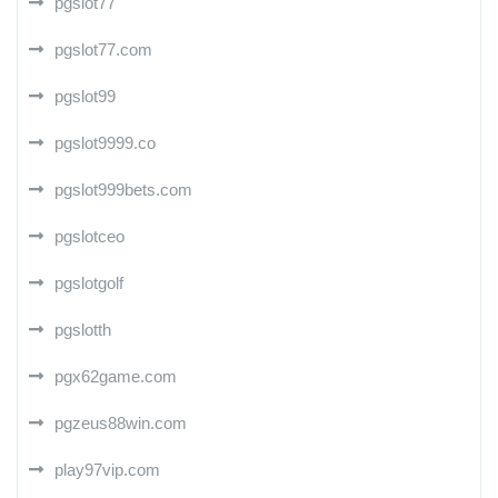
pgslot77
pgslot77.com
pgslot99
pgslot9999.co
pgslot999bets.com
pgslotceo
pgslotgolf
pgslotth
pgx62game.com
pgzeus88win.com
play97vip.com