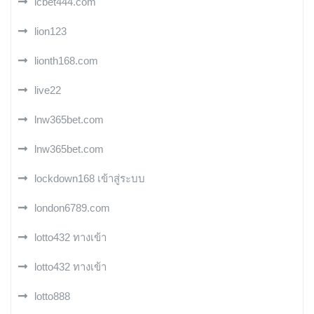
lcbet444.com
lion123
lionth168.com
live22
lnw365bet.com
lnw365bet.com
lockdown168 เข้าสู่ระบบ
london6789.com
lotto432 ทางเข้า
lotto432 ทางเข้า
lotto888