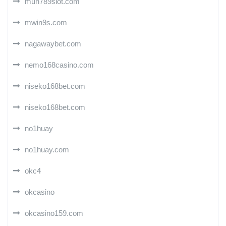
mun789slot.com
mwin9s.com
nagawaybet.com
nemo168casino.com
niseko168bet.com
niseko168bet.com
no1huay
no1huay.com
okc4
okcasino
okcasino159.com