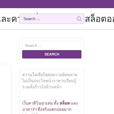
กและความตื่นเต้นในเกมสล็อตออ
ความใจเสียใจต่อความผิดพลาด
ไม่เป็นประโยชน์ เราควรเรียนรู้
รวมทั้งก้าวไปด้านหน้า
เว็บคาสิโนน่าเล่น ทั้ง
สล็อต
และ
บาคาร่า
ตึงจริงแตกบ่อยมาก