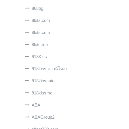
888pg
8lots.com
8lots.com
8lots.me
918Kiss
918kiss ดาวน์โหลด
918kissauto
918kissme
ABA
ABAGroup2