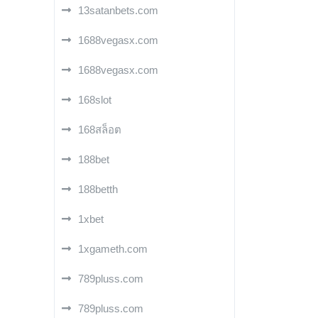
13satanbets.com
1688vegasx.com
1688vegasx.com
168slot
168สล็อต
188bet
188betth
1xbet
1xgameth.com
789pluss.com
789pluss.com