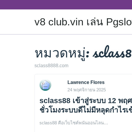
Skip
to
content
v8 club.vin เล่น Pgs
หมวดหมู่:
sclass
sclass8888.com
Lawrence Flores
24 พฤศจิกายน 2025
sclass88 เข้าสู่ระบบ 12 พฤศ
ชั่วโมงระบบดีไม่มีหลุดกำไรเ
sclass88 คือเว็บไซต์พนันออนไลน…