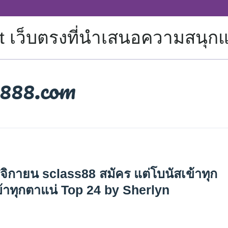
lot เว็บตรงที่นำเสนอความสนุ
8888.com
จิกายน sclass88 สมัคร แต่โบนัสเข้าทุก
ข้าทุกตาแน่ Top 24 by Sherlyn