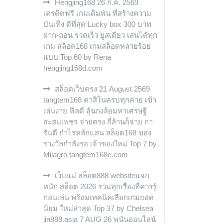
Hengjing168 26 ก.ค. 2569
เครดิตฟรี เกมเดิมพัน ที่สร้างความ
บันเทิง ดีที่สุด Lucky box 300 บาท
ฝาก-ถอน รวดเร็ว ยูสเดียว เล่นได้ทุก
เกม สล็อต168 เกมสล็อตหลายร้อย
แบบ Top 60 by Rena
hengjing168d.com
สล็อตเว็บตรง 21 August 2569
tangtem168 คาสิโนครบทุกค่าย เข้า
เล่นง่าย ฟีลดี ลุ้นกงล้อมหาเศรษฐี
สะสมเพชร จ่ายตรง กี่ล้านก็จ่าย กา
รันตี กำไรหลักแสน สล็อต168 ของ
รางวัลกำลังรอ เจ้าของใหม่ Top 7 by
Milagro tangtem168e.com
เว็บแม่ สล็อต888 websiteแจก
หนัก สล็อต 2026 รวมทุกเรื่องที่ควรรู้
ก่อนเล่น พร้อมเทคนิคเลือกเกมยอด
นิยม ใหม่ล่าสุด Top 37 by Chelsea
jin888.asia 7 AUG 26 พนันออนไลน์