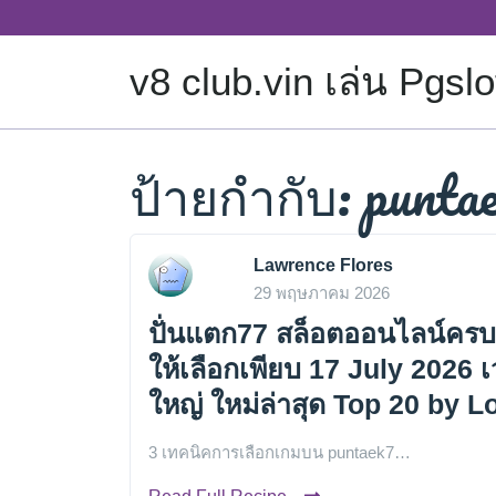
Skip
to
content
v8 club.vin เล่น Pgs
ป้ายกำกับ:
punta
Lawrence Flores
29 พฤษภาคม 2026
ปั่นแตก77 สล็อตออนไลน์ครบ
ให้เลือกเพียบ 17 July 2026 
ใหญ่ ใหม่ล่าสุด Top 20 by L
3 เทคนิคการเลือกเกมบน puntaek7…