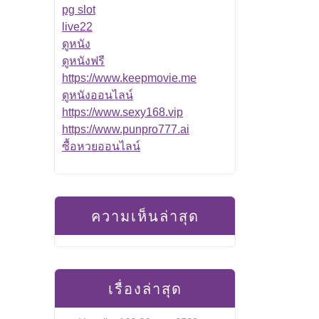
pg slot
live22
ดูหนัง
ดูหนังฟรี
https://www.keepmovie.me
ดูหนังออนไลน์
https://www.sexy168.vip
https://www.punpro777.ai
ซื้อหวยออนไลน์
ความเห็นล่าสุด
เรื่องล่าสุด