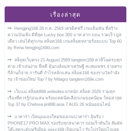
เรื่องล่าสุด
Hengjing168 26 ก.ค. 2569 เครดิตฟรี เกมเดิมพัน ที่สร้าง
ความบันเทิง ดีที่สุด Lucky box 300 บาท ฝาก-ถอน รวดเร็ว ยูส
เดียว เล่นได้ทุกเกม สล็อต168 เกมสล็อตหลายร้อยแบบ Top 60
by Rena hengjing168d.com
สล็อตเว็บตรง 21 August 2569 tangtem168 คาสิโนครบทุก
ค่าย เข้าเล่นง่าย ฟีลดี ลุ้นกงล้อมหาเศรษฐี สะสมเพชร จ่ายตรง
กี่ล้านก็จ่าย การันตี กำไรหลักแสน สล็อต168 ของรางวัลกำลัง
รอ เจ้าของใหม่ Top 7 by Milagro tangtem168e.com
เว็บแม่ สล็อต888 websiteแจกหนัก สล็อต 2026 รวมทุก
เรื่องที่ควรรู้ก่อนเล่น พร้อมเทคนิคเลือกเกมยอดนิยม ใหม่ล่าสุด
Top 37 by Chelsea jin888.asia 7 AUG 26 พนันออนไลน์
บาคาร่า เปิดมุมมองใหม่ของเกมบาคาร่า ลุ้นรับ I
PHONE17 PRO MAX รองรับทุกธนาคาร ถอนเร็วทันใจ สัมผัส
โต๊ะสดระดับพรีเมียม sexy168 เปิดเกมไว รับโปรใหญ่ไปเลย