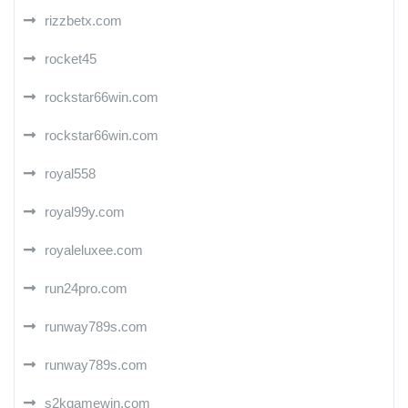
rizzbetx.com
rocket45
rockstar66win.com
rockstar66win.com
royal558
royal99y.com
royaleluxee.com
run24pro.com
runway789s.com
runway789s.com
s2kgamewin.com