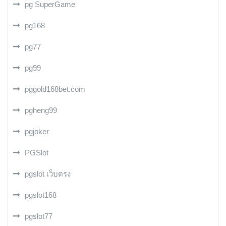
pg SuperGame
pg168
pg77
pg99
pggold168bet.com
pgheng99
pgjoker
PGSlot
pgslot เว็บตรง
pgslot168
pgslot77