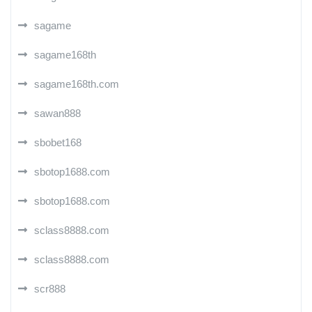
sagame
sagame168th
sagame168th.com
sawan888
sbobet168
sbotop1688.com
sbotop1688.com
sclass8888.com
sclass8888.com
scr888