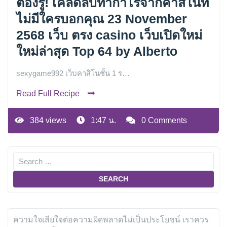
ต้องรู้! เคล็ดลับทำกำไรจากคาสิโนที่
ไม่มีใครบอกคุณ 23 November
2568 เว็บ ตรง casino เว็บเปิดใหม่
ใหม่ล่าสุด Top 64 by Alberto
sexygame992 เว็บคาสิโนชั้น 1 ร…
Read Full Recipe
384 views
1:47 น.
0 Comments
ความใจเสียใจต่อความผิดพลาดไม่เป็นประโยชน์ เราควร