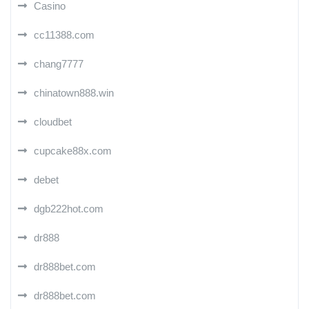
Casino
cc11388.com
chang7777
chinatown888.win
cloudbet
cupcake88x.com
debet
dgb222hot.com
dr888
dr888bet.com
dr888bet.com