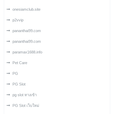
onesiamclub.site
p2vvip
pananthai99.com
pananthai99.com
paramax1688.info
Pet Care
PG
PG Slot
pg slot ทางเข้า
PG Slot เว็บใหม่