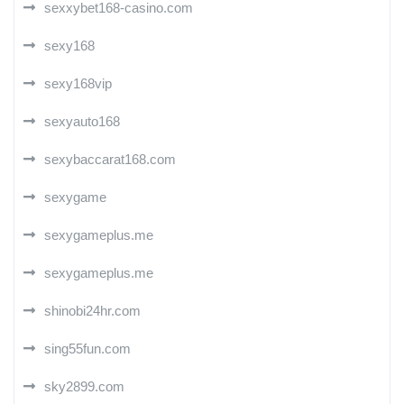
sexxybet168-casino.com
sexy168
sexy168vip
sexyauto168
sexybaccarat168.com
sexygame
sexygameplus.me
sexygameplus.me
shinobi24hr.com
sing55fun.com
sky2899.com