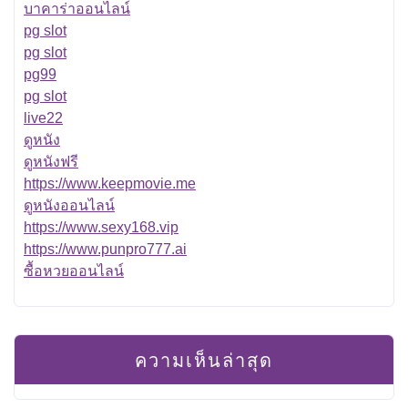
บาคาร่าออนไลน์
pg slot
pg slot
pg99
pg slot
live22
ดูหนัง
ดูหนังฟรี
https://www.keepmovie.me
ดูหนังออนไลน์
https://www.sexy168.vip
https://www.punpro777.ai
ซื้อหวยออนไลน์
ความเห็นล่าสุด