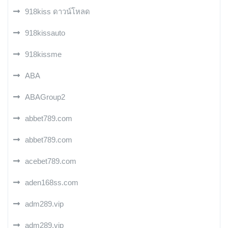
918kiss ดาวน์โหลด
918kissauto
918kissme
ABA
ABAGroup2
abbet789.com
abbet789.com
acebet789.com
aden168ss.com
adm289.vip
adm289.vip