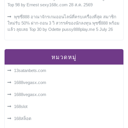
Top 98 by Ernest sexy168c.com 28 ส.ค. 2569
พุซซี่888 อาณาจักรเกมออนไลน์ที่ครบเครื่องที่สุด สมาชิก
ใหม่รับ 50% ฝาก-ถอน 3 วิ สวรรค์ของนักลงทุน พุซซี่888 พร้อม
แล้ว ลุยเลย Top 30 by Odette pussy888play.me 5 July 26
หมวดหมู่
13satanbets.com
1688vegasx.com
1688vegasx.com
168slot
168สล็อต