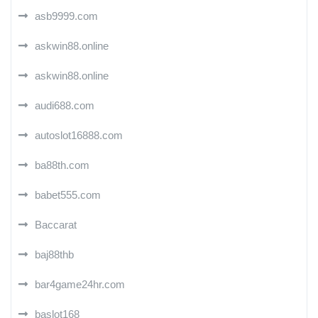
asb9999.com
askwin88.online
askwin88.online
audi688.com
autoslot16888.com
ba88th.com
babet555.com
Baccarat
baj88thb
bar4game24hr.com
baslot168