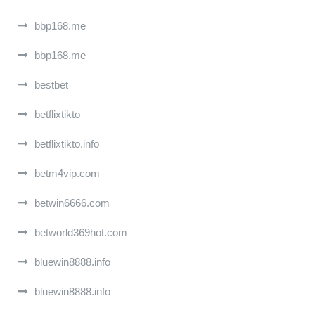
bbp168.me
bbp168.me
bestbet
betflixtikto
betflixtikto.info
betm4vip.com
betwin6666.com
betworld369hot.com
bluewin8888.info
bluewin8888.info