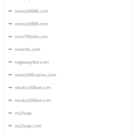
mono16888.com
mono16888.com
mun789slot.com
mwin9s.com
nagawaybet.com
nemo168casino.com
niseko168bet.com
niseko168bet.com
no1huay
no1huay.com