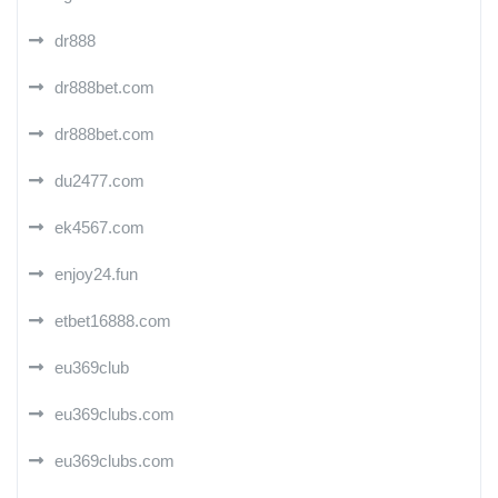
dr888
dr888bet.com
dr888bet.com
du2477.com
ek4567.com
enjoy24.fun
etbet16888.com
eu369club
eu369clubs.com
eu369clubs.com