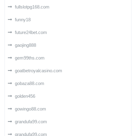
fullslotpg168.com
funny18
future24bet.com
gaojing888
gem99ths.com
goatbetroyalcasino.com
gobaza88.com
golden456
gowingo88.com
grandufa99.com
grandufa99.com