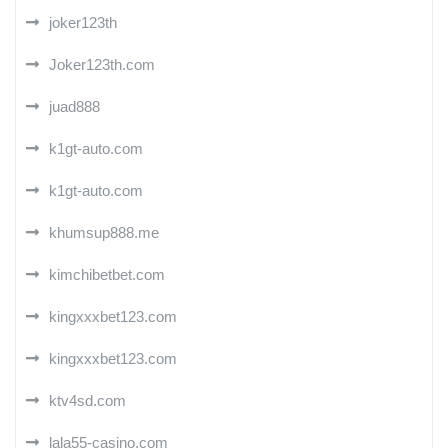
joker123th
Joker123th.com
juad888
k1gt-auto.com
k1gt-auto.com
khumsup888.me
kimchibetbet.com
kingxxxbet123.com
kingxxxbet123.com
ktv4sd.com
lala55-casino.com