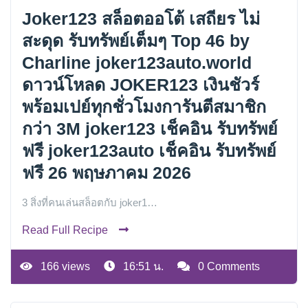
Joker123 สล็อตออโต้ เสถียร ไม่
สะดุด รับทรัพย์เต็มๆ Top 46 by
Charline joker123auto.world
ดาวน์โหลด JOKER123 เงินชัวร์
พร้อมเปย์ทุกชั่วโมงการันตีสมาชิก
กว่า 3M joker123 เช็คอิน รับทรัพย์
ฟรี joker123auto เช็คอิน รับทรัพย์
ฟรี 26 พฤษภาคม 2026
3 สิ่งที่คนเล่นสล็อตกับ joker1…
Read Full Recipe
166 views
16:51 น.
0 Comments