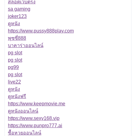
สล็อตเว็บตรง
sa gaming
joker123
ดูหนัง
https://www.pussy888play.com
พุซซี่888
บาคาร่าออนไลน์
pg slot
pg slot
pg99
pg slot
live22
ดูหนัง
ดูหนังฟรี
https://www.keepmovie.me
ดูหนังออนไลน์
https://www.sexy168.vip
https://www.punpro777.ai
ซื้อหวยออนไลน์