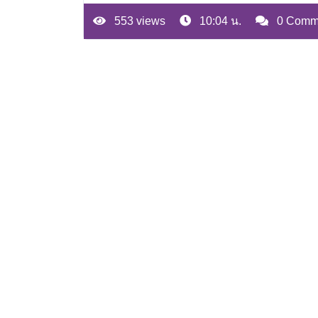
553 views
10:04 น.
0 Comm