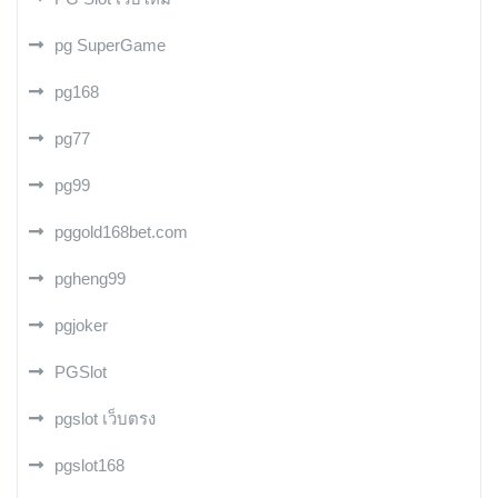
pg SuperGame
pg168
pg77
pg99
pggold168bet.com
pgheng99
pgjoker
PGSlot
pgslot เว็บตรง
pgslot168