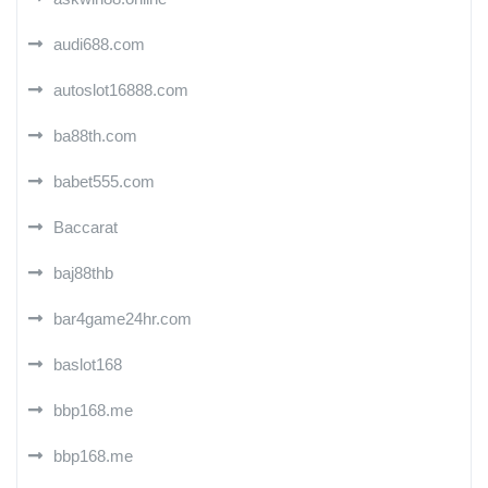
audi688.com
autoslot16888.com
ba88th.com
babet555.com
Baccarat
baj88thb
bar4game24hr.com
baslot168
bbp168.me
bbp168.me