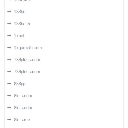
188bet
188betth
1xbet
1xgameth.com
789pluss.com
789pluss.com
888pg
8lots.com
8lots.com
8lots.me