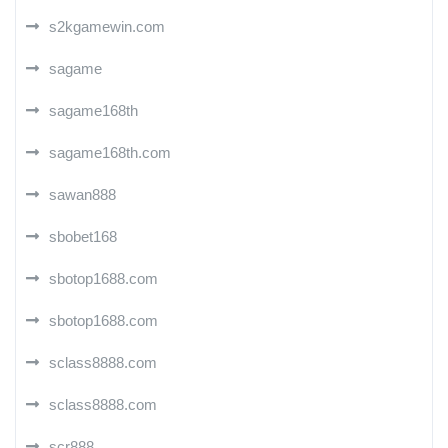
s2kgamewin.com
sagame
sagame168th
sagame168th.com
sawan888
sbobet168
sbotop1688.com
sbotop1688.com
sclass8888.com
sclass8888.com
scr888