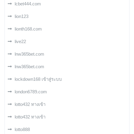
lcbet444.com
lion123
lionth168.com
live22
lnw365bet.com
lnw365bet.com
lockdown168 เข้าสู่ระบบ
london6789.com
lotto432 ทางเข้า
lotto432 ทางเข้า
lotto888