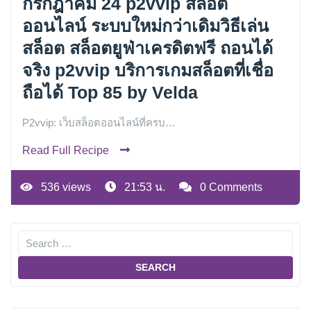
กรกฎาคม 24 p2vvip สล็อต
ออนไลน์ ระบบใหม่กว่าเดิมวิธีเล่น
สล็อต สล็อตยูฟ่าเครดิตฟรี ถอนได้
จริง p2vvip บริการเกมสล็อตที่เชื่อ
ถือได้ Top 85 by Velda
P2vvip: เว็บสล็อตออนไลน์ที่ครบ…
Read Full Recipe
536 views
21:53 น.
0 Comments