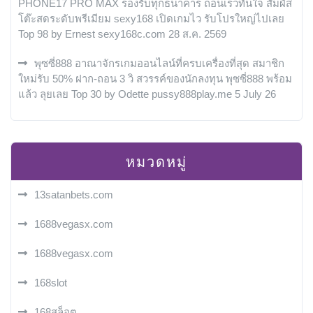
PHONE17 PRO MAX รองรับทุกธนาคาร ถอนเร็วทันใจ สัมผัส
โต๊ะสดระดับพรีเมียม sexy168 เปิดเกมไว รับโปรใหญ่ไปเลย
Top 98 by Ernest sexy168c.com 28 ส.ค. 2569
พุซซี่888 อาณาจักรเกมออนไลน์ที่ครบเครื่องที่สุด สมาชิก
ใหม่รับ 50% ฝาก-ถอน 3 วิ สวรรค์ของนักลงทุน พุซซี่888 พร้อม
แล้ว ลุยเลย Top 30 by Odette pussy888play.me 5 July 26
หมวดหมู่
13satanbets.com
1688vegasx.com
1688vegasx.com
168slot
168สล็อต