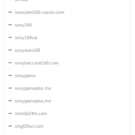
sexxybet168-casino.com
sexy168
sexy168vip
sexyauto168
sexybaccarat168.com
sexygame
sexygameplus.me
sexygameplus.me
shinobi24hr.com
sing55fun.com