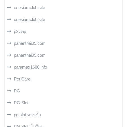
onesiamclub.site
onesiamclub.site
p2vvip
pananthai99.com
pananthai99.com
paramax1688.info
Pet Care
PG
PG Slot
pg slot ทางเข้า
PG Slot เว็บใหม่