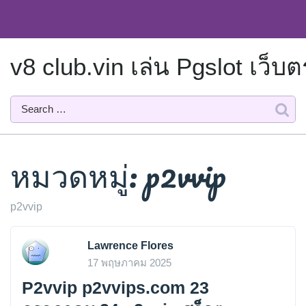
Skip
to
content
v8 club.vin เล่น Pgslot เว
หมวดหมู่:
p2vvip
p2vvip
Lawrence Flores
17 พฤษภาคม 2025
P2vvip p2vvips.com 23