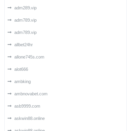
adm289.vip
adm789.vip
adm789.vip
allbet24hr
allone745s.com
alot666
ambking
ambnovabet.com
asb9999.com
askwin88.online
askwin88.online