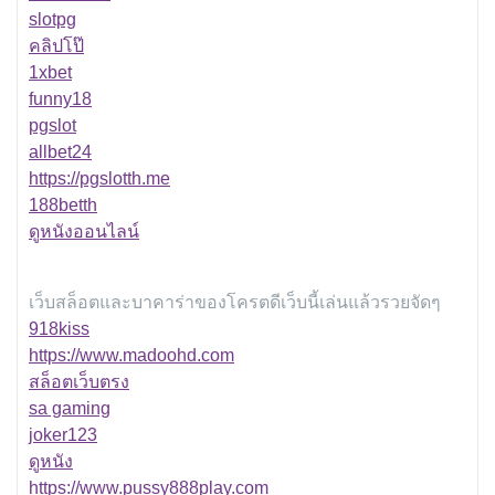
slotpg
คลิปโป๊
1xbet
funny18
pgslot
allbet24
https://pgslotth.me
188betth
ดูหนังออนไลน์
เว็บสล็อตและบาคาร่าของโครตดีเว็บนี้เล่นแล้วรวยจัดๆ
918kiss
https://www.madoohd.com
สล็อตเว็บตรง
sa gaming
joker123
ดูหนัง
https://www.pussy888play.com