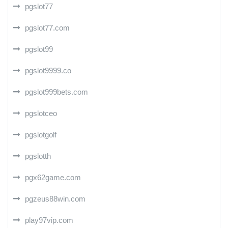
pgslot77
pgslot77.com
pgslot99
pgslot9999.co
pgslot999bets.com
pgslotceo
pgslotgolf
pgslotth
pgx62game.com
pgzeus88win.com
play97vip.com