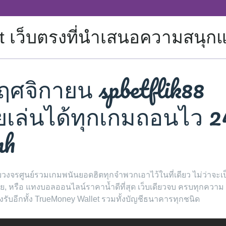
lot เว็บตรงที่นำเสนอความสนุ
ฤศจิกายน spbetflik88
ยเล่นได้ทุกเกมถอนไว 2
nh
วงจรศูนย์รวมเกมพนันยอดฮิตทุกจำพวกเอาไว้ในที่เดียว ไม่ว่าจะเป
, หรือ แทงบอลออนไลน์ราคาน้ำดีที่สุด เว็บเดียวจบ ครบทุกความ
รับอีกทั้ง TrueMoney Wallet รวมทั้งบัญชีธนาคารทุกชนิด