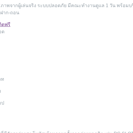
ิทธิภาพจากผู้เล่นจริง ระบบปลอดภัย มีคณะทำงานดูแล 1 วัน พร้อมบ
อดฝาก-ถอน
ดิตฟรี
ยอด
ลท
ม
อป