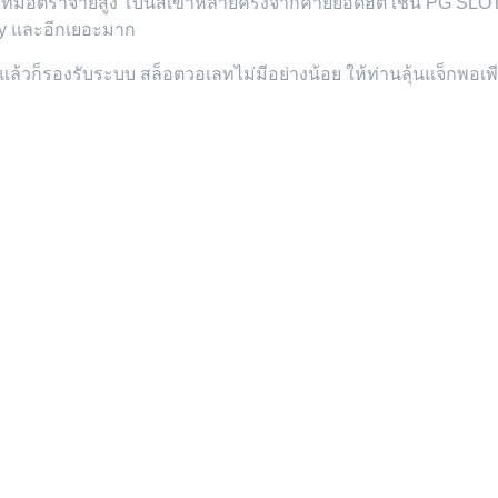
ี่มีอัตราจ่ายสูง โบนัสเข้าหลายครั้งจากค่ายยอดฮิต เช่น PG SLOT
ity และอีกเยอะมาก
น แล้วก็รองรับระบบ สล็อตวอเลทไม่มีอย่างน้อย ให้ท่านลุ้นแจ็กพอเพ