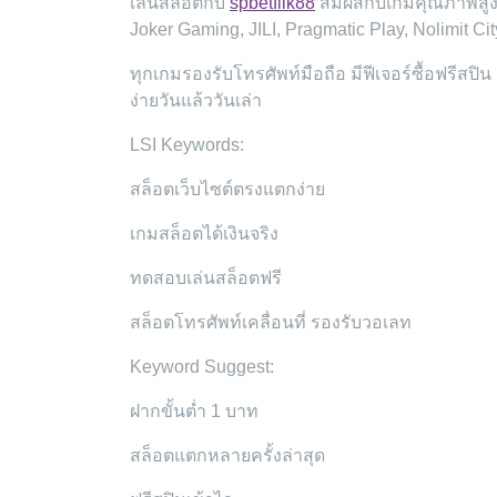
เล่นสล็อตกับ
spbetflik88
สัมผัสกับเกมคุณภาพสูงท
Joker Gaming, JILI, Pragmatic Play, Nolimit C
ทุกเกมรองรับโทรศัพท์มือถือ มีฟีเจอร์ซื้อฟรีสปิ
ง่ายวันแล้ววันเล่า
LSI Keywords:
สล็อตเว็บไซต์ตรงแตกง่าย
เกมสล็อตได้เงินจริง
ทดสอบเล่นสล็อตฟรี
สล็อตโทรศัพท์เคลื่อนที่ รองรับวอเลท
Keyword Suggest:
ฝากขั้นต่ำ 1 บาท
สล็อตแตกหลายครั้งล่าสุด