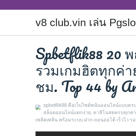
Skip
to
content
v8 club.vin เล่น Pgs
Spbetflik88 20 พ
รวมเกมฮิตทุกค่า
ชม. Top 44 by A
spbetflik88 คือเว็บไซต์พนันออนไลน์แบบครบ
สล็อตออนไลน์แตกง่าย, คาสิโนสดครบทุกค่าย
เพลิดเพลิน พร้อมระบบ ฝาก-ถอนออโต้ เร็วไว รอง