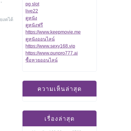
,
pg slot
live22
ดูหนัง
ียงตได้
ดูหนังฟรี
https://www.keepmovie.me
ดูหนังออนไลน์
https://www.sexy168.vip
https://www.punpro777.ai
ซื้อหวยออนไลน์
ความเห็นล่าสุด
เรื่องล่าสุด