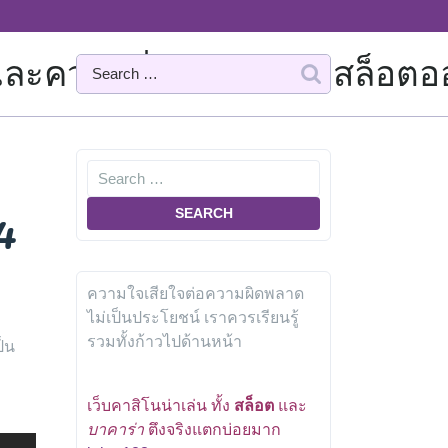
กและความตื่นเต้นในเกมสล็อตออ
4
ความใจเสียใจต่อความผิดพลาด
ไม่เป็นประโยชน์ เราควรเรียนรู้
รวมทั้งก้าวไปด้านหน้า
็น
เว็บคาสิโนน่าเล่น ทั้ง
สล็อต
และ
บาคาร่า
ตึงจริงแตกบ่อยมาก