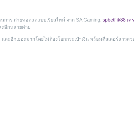
่านการ ถ่ายทอดสดแบบเรียลไทม์ จาก SA Gaming,
spbetflik88 เคร
ละอีกหลายค่าย
โล, และอีกเยอะมากโดยไม่ต้องโยกกระเป๋าเงิน พร้อมดีลเลอร์สาวส