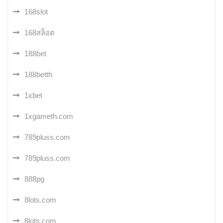
168slot
168สล็อต
188bet
188betth
1xbet
1xgameth.com
789pluss.com
789pluss.com
888pg
8lots.com
8lots.com