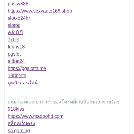
pussy888
https://www.sexyauto168.shop
slotxo24hr
slotpg
คลิปโป๊
1xbet
funny18
pgslot
allbet24
https://pgslotth.me
188betth
ดูหนังออนไลน์
เว็บสล็อตและบาคาร่าของโครตดีเว็บนี้เล่นแล้วรวยจัดๆ
918kiss
https://www.madoohd.com
สล็อตเว็บตรง
sa gaming