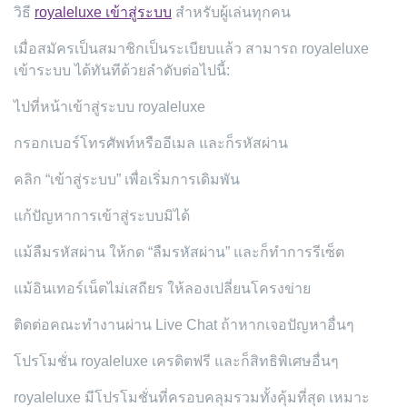
วิธี
royaleluxe เข้าสู่ระบบ
สำหรับผู้เล่นทุกคน
เมื่อสมัครเป็นสมาชิกเป็นระเบียบแล้ว สามารถ royaleluxe
เข้าระบบ ได้ทันทีด้วยลำดับต่อไปนี้:
ไปที่หน้าเข้าสู่ระบบ royaleluxe
กรอกเบอร์โทรศัพท์หรืออีเมล และก็รหัสผ่าน
คลิก “เข้าสู่ระบบ” เพื่อเริ่มการเดิมพัน
แก้ปัญหาการเข้าสู่ระบบมิได้
แม้ลืมรหัสผ่าน ให้กด “ลืมรหัสผ่าน” และก็ทำการรีเซ็ต
แม้อินเทอร์เน็ตไม่เสถียร ให้ลองเปลี่ยนโครงข่าย
ติดต่อคณะทำงานผ่าน Live Chat ถ้าหากเจอปัญหาอื่นๆ
โปรโมชั่น royaleluxe เครดิตฟรี และก็สิทธิพิเศษอื่นๆ
royaleluxe มีโปรโมชั่นที่ครอบคลุมรวมทั้งคุ้มที่สุด เหมาะ