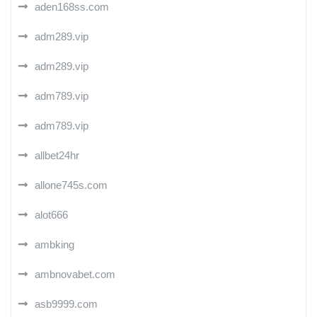
aden168ss.com
adm289.vip
adm289.vip
adm789.vip
adm789.vip
allbet24hr
allone745s.com
alot666
ambking
ambnovabet.com
asb9999.com