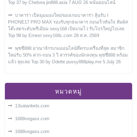
Top 37 by Chelsea jin888.asia 7 AUG 26 พนันออนไลน์
บาคาร่า เปิดมุมมองใหม่ของเกมบาคาร่า ลุ้นรับ I
PHONE17 PRO MAX รองรับทุกธนาคาร ถอนเร็วทันใจ สัมผัส
โต๊ะสดระดับพรีเมียม sexy168 เปิดเกมไว รับโปรใหญ่ไปเลย
Top 98 by Ernest sexy168c.com 28 ส.ค. 2569
พุซซี่888 อาณาจักรเกมออนไลน์ที่ครบเครื่องที่สุด สมาชิก
ใหม่รับ 50% ฝาก-ถอน 3 วิ สวรรค์ของนักลงทุน พุซซี่888 พร้อม
แล้ว ลุยเลย Top 30 by Odette pussy888play.me 5 July 26
หมวดหมู่
13satanbets.com
1688vegasx.com
1688vegasx.com