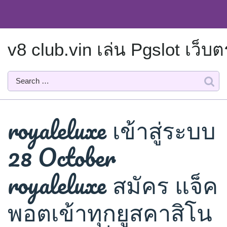
Skip
to
content
v8 club.vin เล่น Pgslot เว
royaleluxe เข้าสู่ระบบ
28 October
royaleluxe สมัคร แจ็ค
พอตเข้าทุกยูสคาสิโน