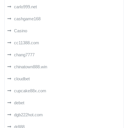
carlo999.net
cashgame168
Casino
cc11388.com
chang7777
chinatown888.win
cloudbet
cupcake88x.com
debet
dgb222hot.com
dr888