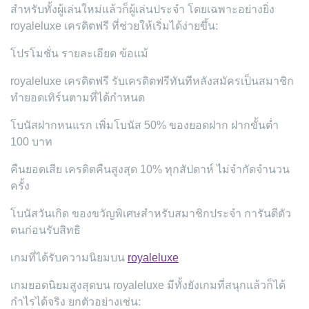
สำหรับทั้งผู้เล่นใหม่แล้วก็ผู้เล่นประจำ โดยเฉพาะอย่างยิ่ง
royaleluxe เครดิตฟรี ที่ช่วยให้เริ่มได้ง่ายขึ้น:
โปรโมชั่น รายละเอียด ข้อแม้
royaleluxe เครดิตฟรี รับเครดิตฟรีทันทีหลังสมัครเป็นสมาชิก
ทำยอดเทิร์นตามที่ได้กำหนด
โบนัสฝากหนแรก เพิ่มโบนัส 50% ของยอดฝาก ฝากขั้นต่ำ
100 บาท
คืนยอดเสีย เครดิตคืนสูงสุด 10% ทุกสัปดาห์ ไม่จำกัดจำนวน
ครั้ง
โบนัสวันเกิด ของขวัญพิเศษสำหรับสมาชิกประจำ การันตีตัว
ตนก่อนรับสิทธิ
เกมที่ได้รับความนิยมบน
royaleluxe
เกมยอดนิยมสูงสุดบน royaleluxe มีทั้งยังเกมที่สนุกแล้วก็ได้
กำไรได้จริง ยกตัวอย่างเช่น: