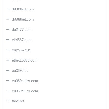
dr888bet.com
dr888bet.com
du2477.com
ek4567.com
enjoy24.fun
etbet16888.com
eu369club
eu369clubs.com
eu369clubs.com
faro168