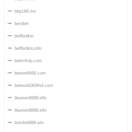
bbp168.me
bestbet
betflixtikto
betflixtikto.info
betm4vip.com
betwin6666.com
betworld369hot.com
bluewin8888.info
bluewin8888.info
bombet888.win