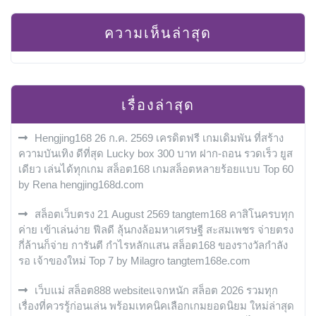
ความเห็นล่าสุด
เรื่องล่าสุด
Hengjing168 26 ก.ค. 2569 เครดิตฟรี เกมเดิมพัน ที่สร้าง
ความบันเทิง ดีที่สุด Lucky box 300 บาท ฝาก-ถอน รวดเร็ว ยูส
เดียว เล่นได้ทุกเกม สล็อต168 เกมสล็อตหลายร้อยแบบ Top 60
by Rena hengjing168d.com
สล็อตเว็บตรง 21 August 2569 tangtem168 คาสิโนครบทุก
ค่าย เข้าเล่นง่าย ฟีลดี ลุ้นกงล้อมหาเศรษฐี สะสมเพชร จ่ายตรง
กี่ล้านก็จ่าย การันตี กำไรหลักแสน สล็อต168 ของรางวัลกำลัง
รอ เจ้าของใหม่ Top 7 by Milagro tangtem168e.com
เว็บแม่ สล็อต888 websiteแจกหนัก สล็อต 2026 รวมทุก
เรื่องที่ควรรู้ก่อนเล่น พร้อมเทคนิคเลือกเกมยอดนิยม ใหม่ล่าสุด