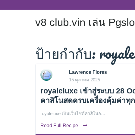
Skip
to
content
v8 club.vin เล่น Pgs
ป้ายกำกับ:
royale
Lawrence Flores
15 ตุลาคม 2025
royaleluxe เข้าสู่ระบบ 28 O
คาสิโนสดครบเครื่องคุ้มค่าทุกค
royaleluxe เป็นเว็บไซต์คาสิโนอ…
Read Full Recipe