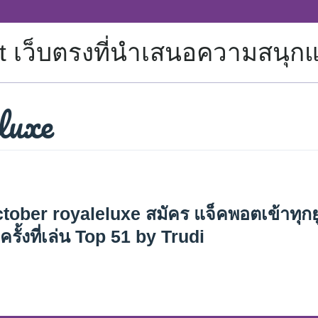
lot เว็บตรงที่นำเสนอความสนุ
luxe
ctober royaleluxe สมัคร แจ็คพอตเข้าทุกย
รั้งที่เล่น Top 51 by Trudi