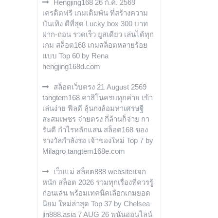
Hengjing168 26 ก.ค. 2569
เครดิตฟรี เกมเดิมพัน ที่สร้างความ
บันเทิง ดีที่สุด Lucky box 300 บาท
ฝาก-ถอน รวดเร็ว ยูสเดียว เล่นได้ทุก
เกม สล็อต168 เกมสล็อตหลายร้อย
แบบ Top 60 by Rena
hengjing168d.com
สล็อตเว็บตรง 21 August 2569
tangtem168 คาสิโนครบทุกค่าย เข้า
เล่นง่าย ฟีลดี ลุ้นกงล้อมหาเศรษฐี
สะสมเพชร จ่ายตรง กี่ล้านก็จ่าย กา
รันตี กำไรหลักแสน สล็อต168 ของ
รางวัลกำลังรอ เจ้าของใหม่ Top 7 by
Milagro tangtem168e.com
เว็บแม่ สล็อต888 websiteแจก
หนัก สล็อต 2026 รวมทุกเรื่องที่ควรรู้
ก่อนเล่น พร้อมเทคนิคเลือกเกมยอด
นิยม ใหม่ล่าสุด Top 37 by Chelsea
jin888.asia 7 AUG 26 พนันออนไลน์