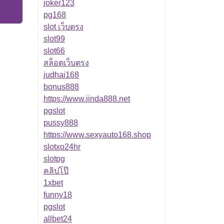
joker123
pg168
slot เว็บตรง
slot99
slot66
สล็อตเว็บตรง
judhai168
bonus888
https://www.jinda888.net
pgslot
pussy888
https://www.sexyauto168.shop
slotxo24hr
slotpg
คลิปโป๊
1xbet
funny18
pgslot
allbet24