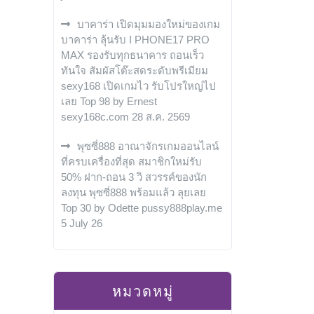
บาคาร่า เปิดมุมมองใหม่ของเกม
บาคาร่า ลุ้นรับ I PHONE17 PRO
MAX รองรับทุกธนาคาร ถอนเร็ว
ทันใจ สัมผัสโต๊ะสดระดับพรีเมียม
sexy168 เปิดเกมไว รับโปรใหญ่ไป
เลย Top 98 by Ernest
sexy168c.com 28 ส.ค. 2569
พุซซี่888 อาณาจักรเกมออนไลน์
ที่ครบเครื่องที่สุด สมาชิกใหม่รับ
50% ฝาก-ถอน 3 วิ สวรรค์ของนัก
ลงทุน พุซซี่888 พร้อมแล้ว ลุยเลย
Top 30 by Odette pussy888play.me
5 July 26
หมวดหมู่