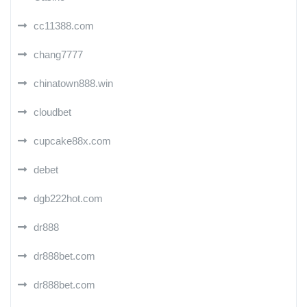
cc11388.com
chang7777
chinatown888.win
cloudbet
cupcake88x.com
debet
dgb222hot.com
dr888
dr888bet.com
dr888bet.com