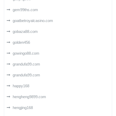
gem99ths.com
goatbetroyalcasino.com
gobaza88.com
golden456
gowingo88.com
grandufa99.com
grandufa99.com
happy168
hengheng9899.com
hengjing168