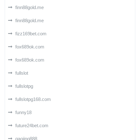
finn88gold.me
finn88gold.me
fizz169bet.com
fox689ok.com
fox689ok.com
fullslot
fullslotpg
fullslotpg168.com
funny18
future24bet.com
gaojing888