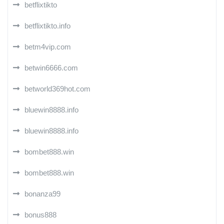
betflixtikto
betflixtikto.info
betm4vip.com
betwin6666.com
betworld369hot.com
bluewin8888.info
bluewin8888.info
bombet888.win
bombet888.win
bonanza99
bonus888