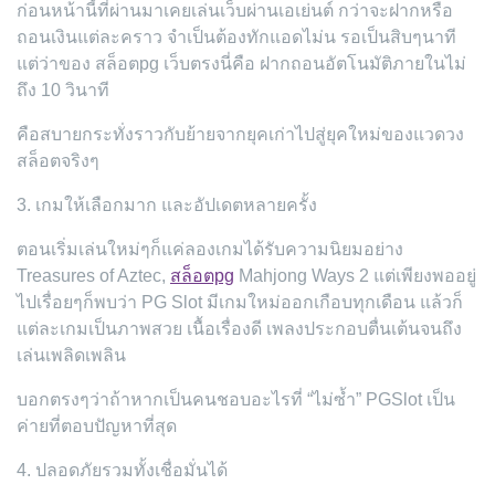
ก่อนหน้านี้ที่ผ่านมาเคยเล่นเว็บผ่านเอเย่นต์ กว่าจะฝากหรือ
ถอนเงินแต่ละคราว จำเป็นต้องทักแอดไม่น รอเป็นสิบๆนาที
แต่ว่าของ สล็อตpg เว็บตรงนี่คือ ฝากถอนอัตโนมัติภายในไม่
ถึง 10 วินาที
คือสบายกระทั่งราวกับย้ายจากยุคเก่าไปสู่ยุคใหม่ของแวดวง
สล็อตจริงๆ
3. เกมให้เลือกมาก และอัปเดตหลายครั้ง
ตอนเริ่มเล่นใหม่ๆก็แค่ลองเกมได้รับความนิยมอย่าง
Treasures of Aztec,
สล็อตpg
Mahjong Ways 2 แต่เพียงพออยู่
ไปเรื่อยๆก็พบว่า PG Slot มีเกมใหม่ออกเกือบทุกเดือน แล้วก็
แต่ละเกมเป็นภาพสวย เนื้อเรื่องดี เพลงประกอบตื่นเต้นจนถึง
เล่นเพลิดเพลิน
บอกตรงๆว่าถ้าหากเป็นคนชอบอะไรที่ “ไม่ซ้ำ” PGSlot เป็น
ค่ายที่ตอบปัญหาที่สุด
4. ปลอดภัยรวมทั้งเชื่อมั่นได้