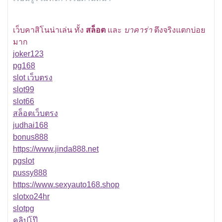
เว็บคาสิโนน่าเล่น ทั้ง
สล็อต
และ
บาคาร่า
ตึงจริงแตกบ่อย
มาก
joker123
pg168
slot เว็บตรง
slot99
slot66
สล็อตเว็บตรง
judhai168
bonus888
https://www.jinda888.net
pgslot
pussy888
https://www.sexyauto168.shop
slotxo24hr
slotpg
คลิปโป๊