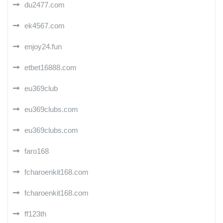
du2477.com
ek4567.com
enjoy24.fun
etbet16888.com
eu369club
eu369clubs.com
eu369clubs.com
faro168
fcharoenkit168.com
fcharoenkit168.com
ff123th