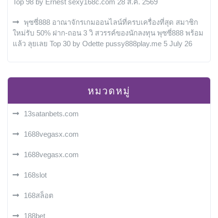
Top 98 by Ernest sexy168c.com 28 ส.ค. 2569
พุซซี่888 อาณาจักรเกมออนไลน์ที่ครบเครื่องที่สุด สมาชิก
ใหม่รับ 50% ฝาก-ถอน 3 วิ สวรรค์ของนักลงทุน พุซซี่888 พร้อม
แล้ว ลุยเลย Top 30 by Odette pussy888play.me 5 July 26
หมวดหมู่
13satanbets.com
1688vegasx.com
1688vegasx.com
168slot
168สล็อต
188bet