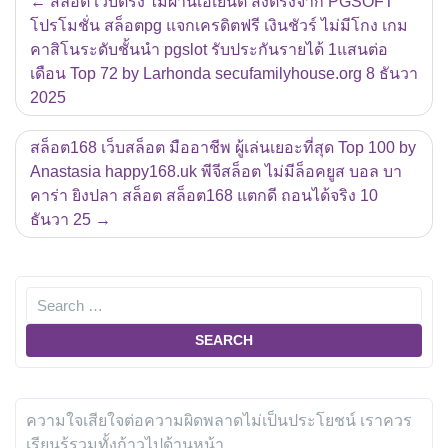
แนะแนว
สล็อต เว็บตรง ไม่ผ่านเอเย่นต์ ส่งตรงจาก PGSOFT
เรื่อง
โปรโมชั่น สล็อตpg แจกเครดิตฟรี เงินชัวร์ ไม่มีโกง เกม
คาสิโนระดับชั้นนำ pgslot รับประกันรายได้ 1แสนต่อ
เดือน Top 72 by Larhonda secufamilyhouse.org 8 ธันวา
2025
สล็อต168 เว็บสล็อต มืออาชีพ ผู้เล่นเยอะที่สุด Top 100 by
Anastasia happy168.uk พีจีสล็อต ไม่มีล็อคยูส บอล บา
คาร่า ยิงปลา สล็อต สล็อต168 แตกดี ถอนได้จริง 10
ธันวา 25
ความใจเสียใจต่อความผิดพลาดไม่เป็นประโยชน์ เราควร
เรียนรู้รวมทั้งก้าวไปด้านหน้า