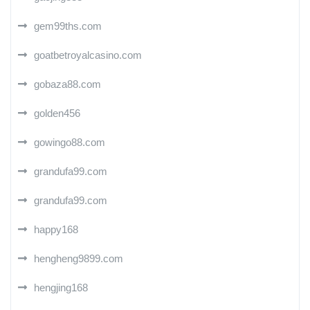
gem99ths.com
goatbetroyalcasino.com
gobaza88.com
golden456
gowingo88.com
grandufa99.com
grandufa99.com
happy168
hengheng9899.com
hengjing168