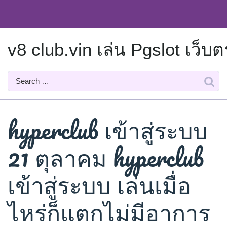
Skip
to
content
v8 club.vin เล่น Pgslot เว
hyperclub เข้าสู่ระบบ
21 ตุลาคม hyperclub
เข้าสู่ระบบ เล่นเมื่อ
ไหร่ก็แตกไม่มีอาการ