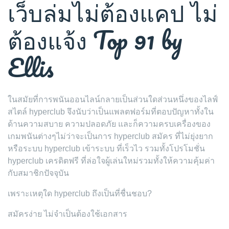
เว็บล่มไม่ต้องแคป ไม่
ต้องแจ้ง Top 91 by
Ellis
ในสมัยที่การพนันออนไลน์กลายเป็นส่วนใดส่วนหนึ่งของไลฟ์
สไตล์ hyperclub จึงนับว่าเป็นแพลตฟอร์มที่ตอบปัญหาทั้งใน
ด้านความสบาย ความปลอดภัย และก็ความครบเครื่องของ
เกมพนันต่างๆไม่ว่าจะเป็นการ hyperclub สมัคร ที่ไม่ยุ่งยาก
หรือระบบ hyperclub เข้าระบบ ที่เร็วไว รวมทั้งโปรโมชั่น
hyperclub เครดิตฟรี ที่ล่อใจผู้เล่นใหม่รวมทั้งให้ความคุ้มค่า
กับสมาชิกปัจจุบัน
เพราะเหตุใด hyperclub ถึงเป็นที่ชื่นชอบ?
สมัครง่าย ไม่จำเป็นต้องใช้เอกสาร