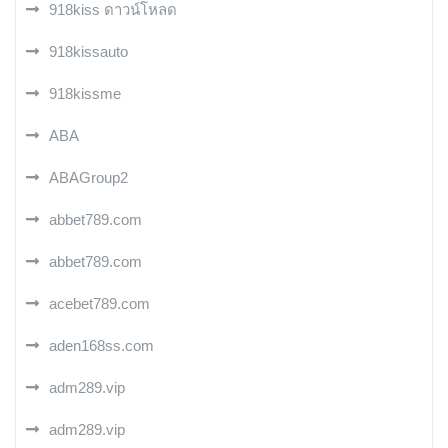
918kiss ดาวน์โหลด
918kissauto
918kissme
ABA
ABAGroup2
abbet789.com
abbet789.com
acebet789.com
aden168ss.com
adm289.vip
adm289.vip