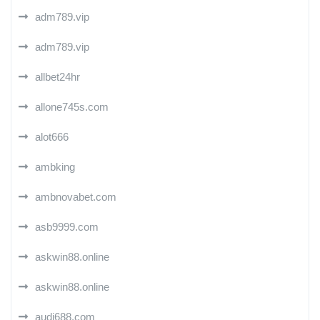
adm789.vip
adm789.vip
allbet24hr
allone745s.com
alot666
ambking
ambnovabet.com
asb9999.com
askwin88.online
askwin88.online
audi688.com