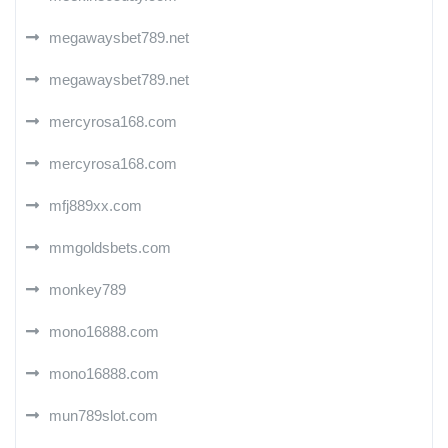
megawaysbet789.net
megawaysbet789.net
mercyrosa168.com
mercyrosa168.com
mfj889xx.com
mmgoldsbets.com
monkey789
mono16888.com
mono16888.com
mun789slot.com