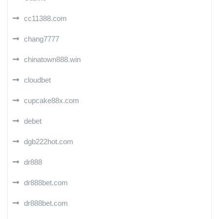
cc11388.com
chang7777
chinatown888.win
cloudbet
cupcake88x.com
debet
dgb222hot.com
dr888
dr888bet.com
dr888bet.com