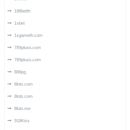
188betth
1xbet
1xgameth.com
789pluss.com
789pluss.com
888pg
8lots.com
8lots.com
8lots.me
918Kiss