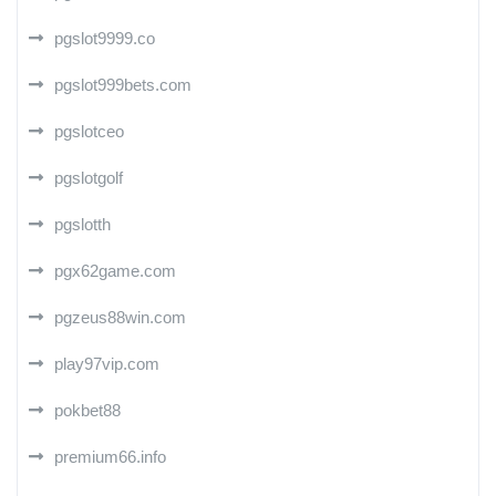
pgslot9999.co
pgslot999bets.com
pgslotceo
pgslotgolf
pgslotth
pgx62game.com
pgzeus88win.com
play97vip.com
pokbet88
premium66.info