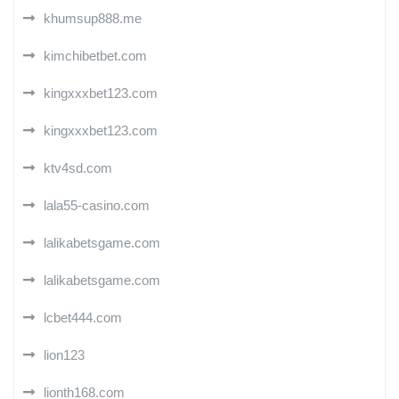
khumsup888.me
kimchibetbet.com
kingxxxbet123.com
kingxxxbet123.com
ktv4sd.com
lala55-casino.com
lalikabetsgame.com
lalikabetsgame.com
lcbet444.com
lion123
lionth168.com