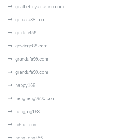
goatbetroyalcasino.com
gobaza88.com
golden456
gowingo88.com
grandufa99.com
grandufa99.com
happy168
hengheng9899.com
hengjing168
hi6bet.com
hongkong456