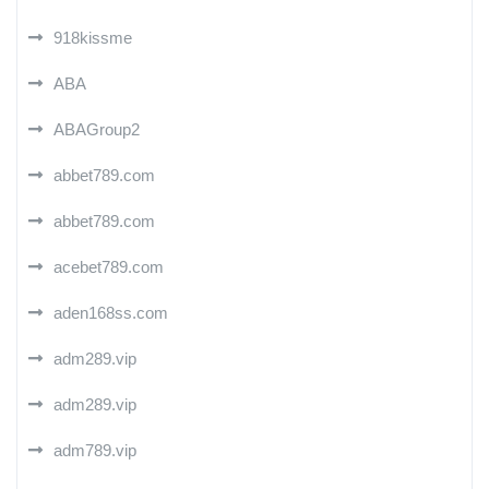
918kissme
ABA
ABAGroup2
abbet789.com
abbet789.com
acebet789.com
aden168ss.com
adm289.vip
adm289.vip
adm789.vip