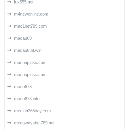
lux555.net
m4newonline.com
mac1bet789.com
macau69
macau888.win
marinapluss.com
marinapluss.com
mario678
mario678.info
meekin365day.com
megawaysbet789.net