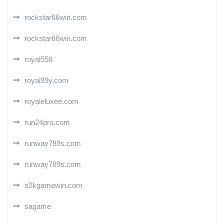
rockstar66win.com
rockstar66win.com
royal558
royal99y.com
royaleluxee.com
run24pro.com
runway789s.com
runway789s.com
s2kgamewin.com
sagame