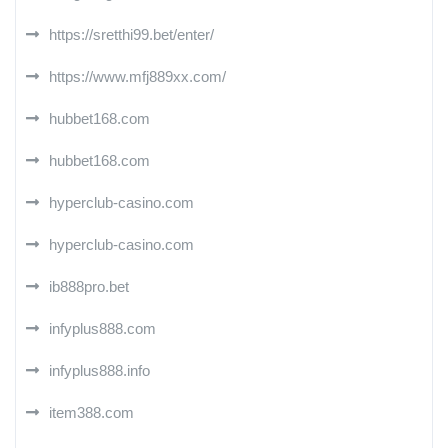
https://sretthi99.bet/enter/
https://www.mfj889xx.com/
hubbet168.com
hubbet168.com
hyperclub-casino.com
hyperclub-casino.com
ib888pro.bet
infyplus888.com
infyplus888.info
item388.com