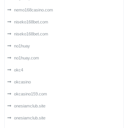
nemo168casino.com
niseko168bet.com
niseko168bet.com
no1huay
no1huay.com
okc4
okcasino
okcasino159.com
onesiamclub.site
onesiamclub.site