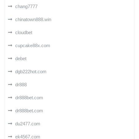
chang7777
chinatown888.win
cloudbet
cupcake88x.com
debet
dgb222hot.com
dr888
dr888bet.com
dr888bet.com
du2477.com
ek4567.com