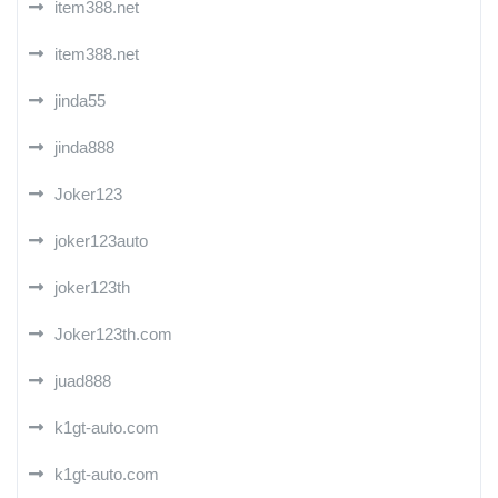
item388.net
item388.net
jinda55
jinda888
Joker123
joker123auto
joker123th
Joker123th.com
juad888
k1gt-auto.com
k1gt-auto.com