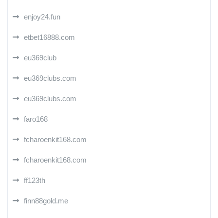
enjoy24.fun
etbet16888.com
eu369club
eu369clubs.com
eu369clubs.com
faro168
fcharoenkit168.com
fcharoenkit168.com
ff123th
finn88gold.me