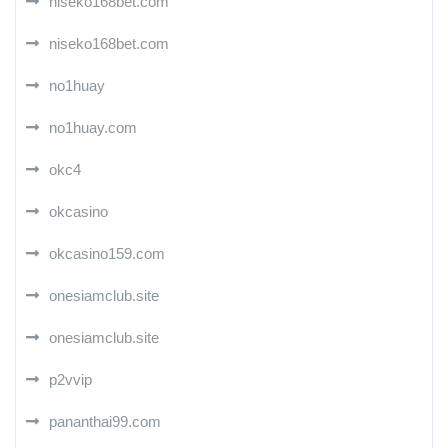
niseko168bet.com
niseko168bet.com
no1huay
no1huay.com
okc4
okcasino
okcasino159.com
onesiamclub.site
onesiamclub.site
p2vvip
pananthai99.com