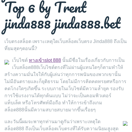
Top 6 by Trent
jinda888 jinda888.bet
เว็บตรงสล็อต เพราะเหตุใดเว็บสล็อตเว็บตรง Jinda888 ถึงเป็น
ที่ยมสุดๆตอนนี้?
เว็บไซต์
ทางเข้าslot 888
นั้นมีชื่อในเรื่องเกี่ยวกับการเป็น
เว็บสล็อต888เว็บไซต์ตรงที่ไม่ผ่านผู้แทนใดๆก็ตามทำให้
สร้างความมั่นใจให้กับผู้เล่นว่าทุกการพนันของพวกเขานั้น
ไม่มีอันตรายและก็ยุติธรรม โดยไม่มีการคิดคดทรยศหรือการ
คดโกงใดๆเกิดขึ้น ระบบภายในเว็บไซต์มีความล้ำยุค รองรับ
การใช้แรงงานได้ทุกต้นแบบ ไม่ว่าจะเป็นคอมพิวเตอร์
แท็บเล็ต หรือโทรศัพท์มือถือ ทำให้การเข้าถึงเกม
สล็อต888นั้นมีความสบายสบายมากขึ้นเรื่อยๆ
และวันนี้ผมจะพาทุกท่านมาดูกันว่าเพราะเหตุใด
สล็อต888 ถึงเป็นเว็บสล็อตเว็บตรงที่ได้รับความนิยมสูงสุด