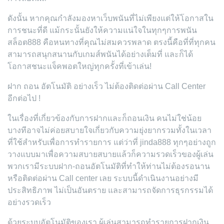
ดังนั้น หากคุณกำลังมองหาเว็บพนันที่ไม่เพียงแต่ให้โอกาสใน
การชนะที่ดี แม้กระนั้นยังให้ความแน่ใจในทุกๆการพนัน
สล็อต888 คือหนทางที่คุณไม่สมควรพลาด ตรงนี้คือที่ที่ทุกคน
สามารถสนุกสนานกับเกมส์พนันได้อย่างเต็มที่ และก็ได้
โอกาสชนะแจ็คพอตใหญ่ทุกครั้งที่เข้าเล่น!
ฝาก ถอน อัตโนมัติ อย่างเร็ว ไม่ต้องติดต่อผ่าน Call Center
อีกต่อไป !
ในเรื่องที่เกี่ยวข้องกับการฝากและก็ถอนเงิน คนไม่ใช่น้อย
บางทีอาจไม่ค่อยสบายใจเกี่ยวกับความยุ่งยากรวมทั้งในเวลา
ที่ใช้สำหรับเพื่อการทำรายการ แต่ว่าที่ jinda888 ทุกๆอย่างถูก
วางแบบมาเพื่อความสบายสบายแล้วก็ความรวดเร็วของผู้เล่น
พวกเรามีระบบฝาก-ถอนอัตโนมัติที่ทำให้ท่านไม่ต้องรอนาน
หรือติดต่อผ่าน Call center เลย ระบบนี้ดำเนินงานอย่างมี
ประสิทธิภาพ ไม่เป็นอันตราย และสามารถจัดการธุรกรรมได้
อย่างรวดเร็ว
ด้วยระบบอัตโนมัติของเรา ผู้เล่นสามารถทำรายการฝากเงิน