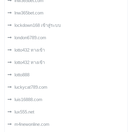
lnw365bet.com
lnw365bet.com
lockdown168 เข้าสู่ระบบ
london6789.com
lotto432 ทางเข้า
lotto432 ทางเข้า
lotto888
luckycat789.com
luis16888.com
lux555.net
m4newonline.com