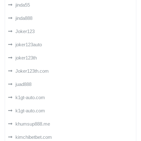
jinda55
jinda888
Joker123
joker123auto
joker123th
Joker123th.com
juad888
k1gt-auto.com
k1gt-auto.com
khumsup888.me
kimchibetbet.com