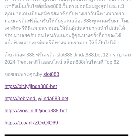
เราถึงเป็นเว็บไซต์สล็อต888เว็บตรงยอดนิยมสูงสุด! และแม้
คุณมาลงทะเบียนสมัครสมาชิกกับทางเราวันนี้ทางพวกเรา
มอบเครดิตฟรีต้อนรับให้กับผู้เล่นสล็อต888ทุกคนครับผม โดย
เครดิตฟรีที่ดินพวกเรามอบให้นั้นผู้เล่นสามารถนำไปเล่นได้
จริง มาเลยครับ คนไหนกันแน่จะรู้คุณบางครั้งก็อาจจะได้
แจ็คพ็อตจากเครดิตฟรีที่ทางพวกเรามอบให้ก็เป็นไปได้ !
เว็บ สล็อต 888 ฟรีเครดิต slot888 Jinda888.bet 12 กรกฎาคม
2024 Trent คาสิโนออนไลน์ สล็อต888เว็บไหนดี Top 62
ขอขอบพระคุณby
slot888
https://bit.ly/jinda888-bet
https://rebrand.ly/jinda888-bet
https://wow.in.th/jinda888-bet
https://t.co/mRZQxQlQ69