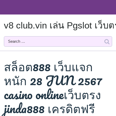
Skip
to
content
v8 club.vin เล่น Pgslot เว
สล็อต888 เว็บแจก
หนัก 28 JUN 2567
casino onlineเว็บตรง
jinda888 เครดิตฟรี