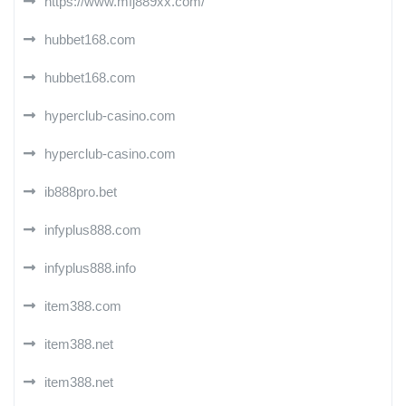
https://www.mfj889xx.com/
hubbet168.com
hubbet168.com
hyperclub-casino.com
hyperclub-casino.com
ib888pro.bet
infyplus888.com
infyplus888.info
item388.com
item388.net
item388.net