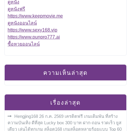
ดูหนัง
ดูหนังฟรี
https://www.keepmovie.me
ดูหนังออนไลน์
https://www.sexy168.vip
https://www.punpro777.ai
ซื้อหวยออนไลน์
ความเห็นล่าสุด
เรื่องล่าสุด
Hengjing168 26 ก.ค. 2569 เครดิตฟรี เกมเดิมพัน ที่สร้าง
ความบันเทิง ดีที่สุด Lucky box 300 บาท ฝาก-ถอน รวดเร็ว ยูส
เดียว เล่นได้ทุกเกม สล็อต168 เกมสล็อตหลายร้อยแบบ Top 60