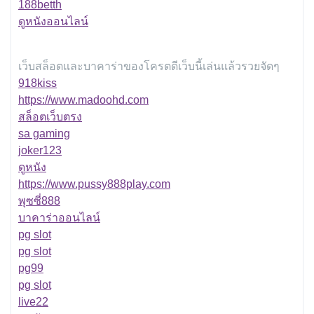
188betth
ดูหนังออนไลน์
เว็บสล็อตและบาคาร่าของโครตดีเว็บนี้เล่นแล้วรวยจัดๆ
918kiss
https://www.madoohd.com
สล็อตเว็บตรง
sa gaming
joker123
ดูหนัง
https://www.pussy888play.com
พุซซี่888
บาคาร่าออนไลน์
pg slot
pg slot
pg99
pg slot
live22