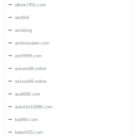
allone745s.com
alot666
ambking
ambnovabet.com
asb9999.com
askwin88.online
askwin88.online
audi688.com
autoslot16888.com
ba88th.com
babet555.com