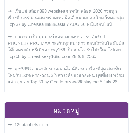
เว็บแม่ สล็อต888 websiteแจกหนัก สล็อต 2026 รวมทุก
เรื่องที่ควรรู้ก่อนเล่น พร้อมเทคนิคเลือกเกมยอดนิยม ใหม่ล่าสุด
Top 37 by Chelsea jin888.asia 7 AUG 26 พนันออนไลน์
บาคาร่า เปิดมุมมองใหม่ของเกมบาคาร่า ลุ้นรับ I
PHONE17 PRO MAX รองรับทุกธนาคาร ถอนเร็วทันใจ สัมผัส
โต๊ะสดระดับพรีเมียม sexy168 เปิดเกมไว รับโปรใหญ่ไปเลย
Top 98 by Ernest sexy168c.com 28 ส.ค. 2569
พุซซี่888 อาณาจักรเกมออนไลน์ที่ครบเครื่องที่สุด สมาชิก
ใหม่รับ 50% ฝาก-ถอน 3 วิ สวรรค์ของนักลงทุน พุซซี่888 พร้อม
แล้ว ลุยเลย Top 30 by Odette pussy888play.me 5 July 26
หมวดหมู่
13satanbets.com