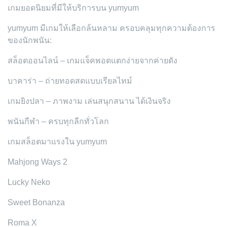
เกมยอดนิยมที่มีให้บริการบน yumyum
yumyum มีเกมให้เลือกล้นหลาม ครอบคลุมทุกความต้องการ
ของนักพนัน:
สล็อตออนไลน์ – เกมแจ็คพอตแตกง่ายจากค่ายดัง
บาคาร่า – ถ่ายทอดสดแบบเรียลไทม์
เกมยิงปลา – ภาพงาม เล่นสนุกสนาน ได้เงินจริง
พนันกีฬา – ครบทุกลีกทั่วโลก
เกมสล็อตมาแรงใน yumyum
Mahjong Ways 2
Lucky Neko
Sweet Bonanza
Roma X