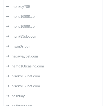
monkey789
mono16888.com
mono16888.com
mun789slot.com
mwin9s.com
nagawaybet.com
nemo168casino.com
niseko168bet.com
niseko168bet.com
no1huay
no1huay.com