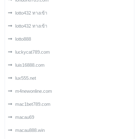
lotto432 ทางเข้า
lotto432 ทางเข้า
lotto888
luckycat789.com
luis16888.com
lux555.net
m4newonline.com
mac1bet789.com
macau69
macau888.win