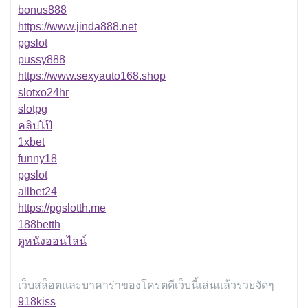
bonus888
https://www.jinda888.net
pgslot
pussy888
https://www.sexyauto168.shop
slotxo24hr
slotpg
คลิปโป๊
1xbet
funny18
pgslot
allbet24
https://pgslotth.me
188betth
ดูหนังออนไลน์
เว็บสล็อตและบาคาร่าของโครตดีเว็บนี้เล่นแล้วรวยจัดๆ
918kiss