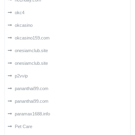
okc4
okcasino
okcasino159.com
onesiamclub.site
onesiamclub.site
p2vvip
pananthai99.com
pananthai99.com
paramax1688.info
Pet Care