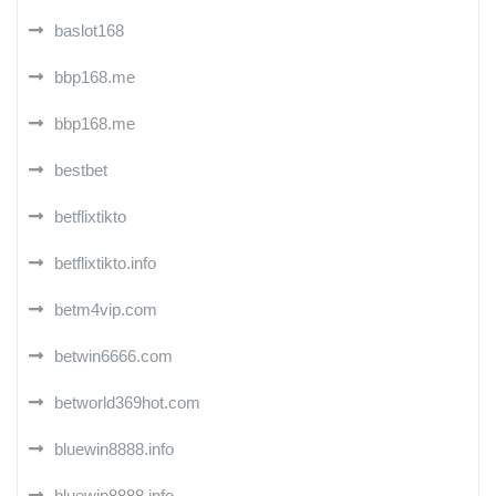
baslot168
bbp168.me
bbp168.me
bestbet
betflixtikto
betflixtikto.info
betm4vip.com
betwin6666.com
betworld369hot.com
bluewin8888.info
bluewin8888.info