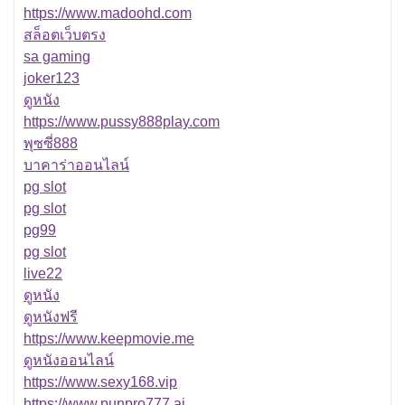
https://www.madoohd.com
สล็อตเว็บตรง
sa gaming
joker123
ดูหนัง
https://www.pussy888play.com
พุซซี่888
บาคาร่าออนไลน์
pg slot
pg slot
pg99
pg slot
live22
ดูหนัง
ดูหนังฟรี
https://www.keepmovie.me
ดูหนังออนไลน์
https://www.sexy168.vip
https://www.punpro777.ai