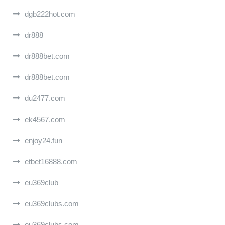
dgb222hot.com
dr888
dr888bet.com
dr888bet.com
du2477.com
ek4567.com
enjoy24.fun
etbet16888.com
eu369club
eu369clubs.com
eu369clubs.com