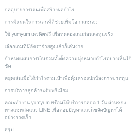
กลอุบายการเล่นเพื่อสร้างผลกำไร
การมีแผนในการเล่นที่ดีช่วยเพิ่มโอกาสชนะ:
ใช้ yumyum เครดิตฟรี เพื่อทดลองเกมก่อนลงทุนจริง
เลือกเกมที่มีอัตราจ่ายสูงแล้วก็เล่นง่าย
กำหนดแผนการเงินรวมทั้งตั้งความมุ่งหมายกำไรอย่างเห็นได้
ชัด
หยุดเล่นเมื่อได้กำไรตามเป้าเพื่อคุ้มครองปกป้องการขาดทุน
การบริการลูกค้าระดับพรีเมียม
คณะทำงาน yumyum พร้อมให้บริการตลอด 1 วัน ผ่านช่อง
ทางแชทสดและ LINE เพื่อตอบปัญหาและก็ขจัดปัญหาได้
อย่างรวดเร็ว
สรุป