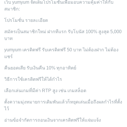
เว็บ yumyum จัดเต็มโปรโมชั่นเพื่อมอบความคุ้มค่าให้กับ
สมาชิก:
โปรโมชั่น รายละเอียด
สมัครเป็นสมาชิกใหม่ ฝากทีแรก รับโบนัส 100% สูงสุด 5,000
บาท
yumyum เครดิตฟรี รับเครดิตฟรี 50 บาท ไม่ต้องฝาก ไม่ต้อง
แชร์
คืนยอดเสีย รับเงินคืน 10% ทุกอาทิตย์
วิธีการใช้เครดิตฟรีให้ได้กำไร
เลือกเล่นเกมที่มีค่า RTP สูง เช่น เกมสล็อต
ตั้งความมุ่งหมายการเดิมพันแล้วก็หยุดเล่นเมื่อถึงผลกำไรที่ตั้ง
ไว้
อ่านข้อจำกัดการถอนเงินจากเครดิตฟรีให้แจ่มแจ้ง