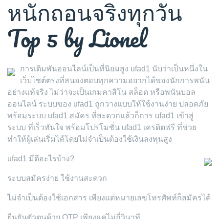
หนักถอนจริงทุกวัน
Top 5 by Lionel
การเดิมพันออนไลน์เป็นที่นิยมสูง ufad1 นับว่าเป็นหนึ่งใน
เว็บไซต์ตรงที่สนองตอบทุกความอยากได้ของนักการพนัน
อย่างแท้จริง ไม่ว่าจะเป็นเกมคาสิโน สล็อต หรือพนันบอล
ออนไลน์ ระบบของ ufad1 ถูกวางแบบให้ใช้งานง่าย ปลอดภัย
พร้อมระบบ ufad1 สมัคร ที่สะดวกแล้วก็การ ufad1 เข้าสู่
ระบบ ที่เร็วทันใจ พร้อมโปรโมชั่น ufad1 เครดิตฟรี ที่ช่วย
ทำให้ผู้เล่นเริ่มได้โดยไม่จำเป็นต้องใช้เงินลงทุนสูง
ufad1 มีดีอะไรบ้าง?
ระบบสมัครง่าย ใช้งานสะดวก
ไม่จำเป็นต้องใช้เอกสาร เพียงแต่หมายเลขโทรศัพท์ก็สมัครได้
ยืนยันตัวตนด้วย OTP เพียงแค่ไม่กี่วินาที