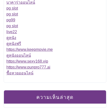
บาคาร่าออนไลน์
pg slot
pg slot
pg99
pg slot
live22
ดูหนัง
ดูหนังฟรี
https://www.keepmovie.me
ดูหนังออนไลน์
https://www.sexy168.vip
https://www.punpro777.ai
ซื้อหวยออนไลน์
ความเห็นล่าสุด