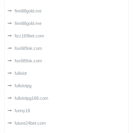
finn88gold.me
finn88gold.me
fizz169bet.com
fox689ok.com
fox689ok.com
fullslot
fullslotpg
fullslotpg168.com
funny18
future24bet.com