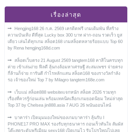
เรื่องล่าสุด
Hengjing168 26 ก.ค. 2569 เครดิตฟรี เกมเดิมพัน ที่สร้าง
ความบันเทิง ดีที่สุด Lucky box 300 บาท ฝาก-ถอน รวดเร็ว ยูส
เดียว เล่นได้ทุกเกม สล็อต168 เกมสล็อตหลายร้อยแบบ Top 60
by Rena hengjing168d.com
สล็อตเว็บตรง 21 August 2569 tangtem168 คาสิโนครบทุก
ค่าย เข้าเล่นง่าย ฟีลดี ลุ้นกงล้อมหาเศรษฐี สะสมเพชร จ่ายตรง
กี่ล้านก็จ่าย การันตี กำไรหลักแสน สล็อต168 ของรางวัลกำลัง
รอ เจ้าของใหม่ Top 7 by Milagro tangtem168e.com
เว็บแม่ สล็อต888 websiteแจกหนัก สล็อต 2026 รวมทุก
เรื่องที่ควรรู้ก่อนเล่น พร้อมเทคนิคเลือกเกมยอดนิยม ใหม่ล่าสุด
Top 37 by Chelsea jin888.asia 7 AUG 26 พนันออนไลน์
บาคาร่า เปิดมุมมองใหม่ของเกมบาคาร่า ลุ้นรับ I
PHONE17 PRO MAX รองรับทุกธนาคาร ถอนเร็วทันใจ สัมผัส
โต๊ะสดระดับพรีเมียม sexy168 เปิดเกมไว รับโปรใหญ่ไปเลย