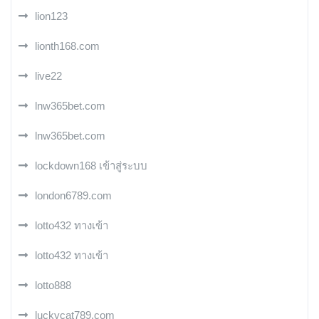
lion123
lionth168.com
live22
lnw365bet.com
lnw365bet.com
lockdown168 เข้าสู่ระบบ
london6789.com
lotto432 ทางเข้า
lotto432 ทางเข้า
lotto888
luckycat789.com