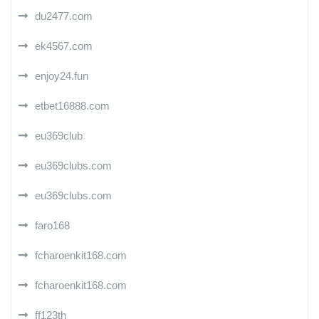
du2477.com
ek4567.com
enjoy24.fun
etbet16888.com
eu369club
eu369clubs.com
eu369clubs.com
faro168
fcharoenkit168.com
fcharoenkit168.com
ff123th