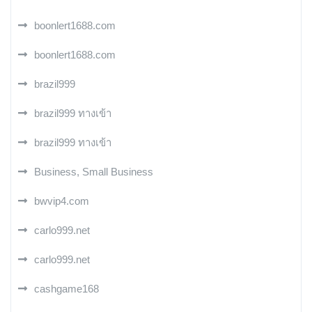
boonlert1688.com
boonlert1688.com
brazil999
brazil999 ทางเข้า
brazil999 ทางเข้า
Business, Small Business
bwvip4.com
carlo999.net
carlo999.net
cashgame168