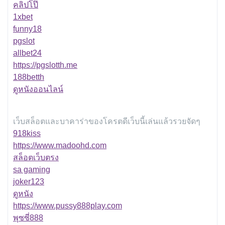
คลิปโป๊
1xbet
funny18
pgslot
allbet24
https://pgslotth.me
188betth
ดูหนังออนไลน์
เว็บสล็อตและบาคาร่าของโครตดีเว็บนี้เล่นแล้วรวยจัดๆ
918kiss
https://www.madoohd.com
สล็อตเว็บตรง
sa gaming
joker123
ดูหนัง
https://www.pussy888play.com
พุซซี่888