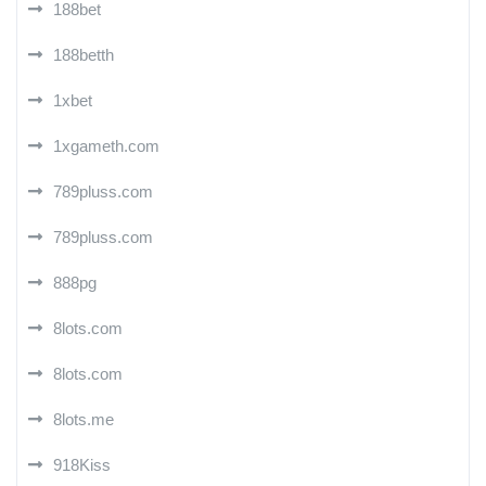
188bet
188betth
1xbet
1xgameth.com
789pluss.com
789pluss.com
888pg
8lots.com
8lots.com
8lots.me
918Kiss