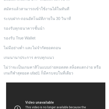
สมัครแล้วสามารถเข้าใช้งานได้ในทันที
ระบบฝาก-ถอนอัตโนมัติภายใน 30 วินาที
รองรับทุกธนาคารชั้นนำ
รองรับ True Wallet
ไม่มีอย่างต่ำ และไม่จำกัดยอดถอน
เกมนานาประการ ครบทุกแนว
ไม่ว่าจะเป็นเกมคาสิโนแบบถ่ายทอดสด สล็อตแตกง่าย หรือ
เกมกีฬาสุดยอด ufad1 ก็มีครบจบในที่เดียว