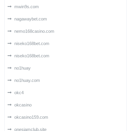
mwin9s.com
nagawaybet.com
nemo168casino.com
niseko168bet.com
niseko168bet.com
no1huay
no1huay.com
okc4
okcasino
okcasino159.com
onesiamclub.site