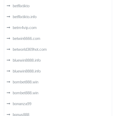
betflixtikto
betflixtikto.info
betm4vip.com
betwin6666.com
betworld369hot.com
bluewin8888.info
bluewin8888.info
bombet888.win
bombet888.win
bonanza99
bonus888