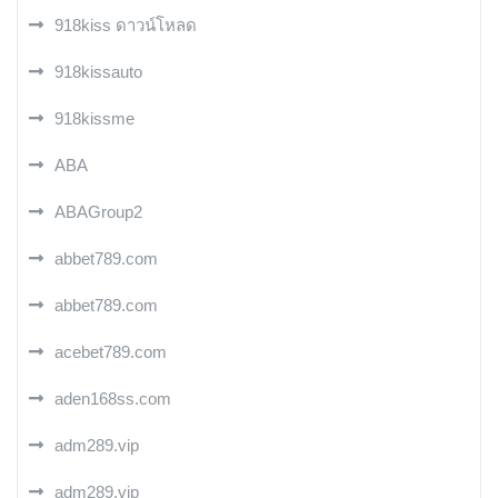
918kiss ดาวน์โหลด
918kissauto
918kissme
ABA
ABAGroup2
abbet789.com
abbet789.com
acebet789.com
aden168ss.com
adm289.vip
adm289.vip