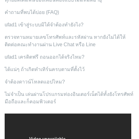
คำถามที่พบได้บ่อย (FAQ)
ufad1 เข้าสู่ระบบมิได้จำต้องทำยังไง?
ตรวจทานหมายเลขโทรศัพท์และรหัสผ่าน หากยังไม่ได้ให้
ติดต่อคณะทำงานผ่าน Live Chat หรือ Line
ufad1 เครดิตฟรี ถอนออกได้จริงไหม?
ได้แน่ๆ ถ้าเกิดทำเทิร์นครบตามที่ตั้งไว้
จำต้องดาวน์โหลดแอปไหม?
ไม่จำเป็น เล่นผ่านโปรแกรมท่องอินเตอร์เน็ตได้ทั้งยังโทรศัพท์
มือถือและก็คอมพิวเตอร์