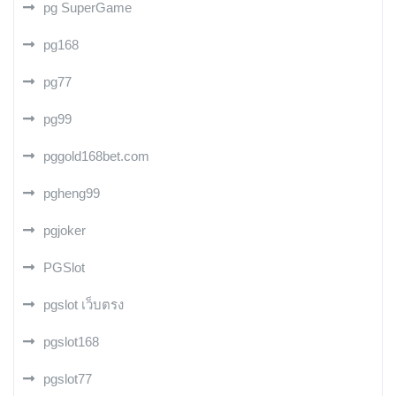
pg SuperGame
pg168
pg77
pg99
pggold168bet.com
pgheng99
pgjoker
PGSlot
pgslot เว็บตรง
pgslot168
pgslot77