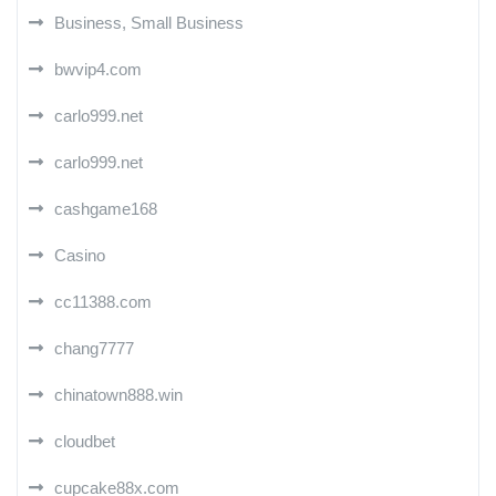
Business, Small Business
bwvip4.com
carlo999.net
carlo999.net
cashgame168
Casino
cc11388.com
chang7777
chinatown888.win
cloudbet
cupcake88x.com