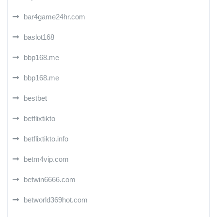
bar4game24hr.com
baslot168
bbp168.me
bbp168.me
bestbet
betflixtikto
betflixtikto.info
betm4vip.com
betwin6666.com
betworld369hot.com