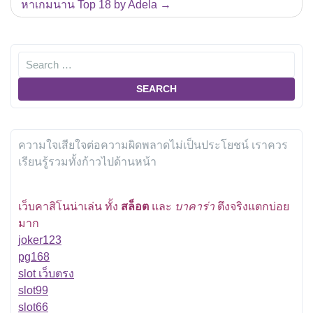
หาเกมนาน Top 18 by Adela
ความใจเสียใจต่อความผิดพลาดไม่เป็นประโยชน์ เราควร
เรียนรู้รวมทั้งก้าวไปด้านหน้า
เว็บคาสิโนน่าเล่น ทั้ง
สล็อต
และ
บาคาร่า
ตึงจริงแตกบ่อย
มาก
joker123
pg168
slot เว็บตรง
slot99
slot66