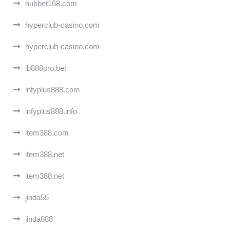
hubbet168.com
hyperclub-casino.com
hyperclub-casino.com
ib888pro.bet
infyplus888.com
infyplus888.info
item388.com
item388.net
item388.net
jinda55
jinda888