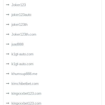
Joker123
joker123auto
joker123th
Joker123th.com
juad888
k1gt-auto.com
k1gt-auto.com
khumsup888.me
kimchibetbet.com
kingxxxbet123.com
kingxxxbet123.com