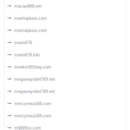
macau888.win
marinapluss.com
marinapluss.com
mario678
mario678.info
meekin365day.com
megawaysbet789.net
megawaysbet789.net
mercyrosa168.com
mercyrosa168.com
mfj889xx.com