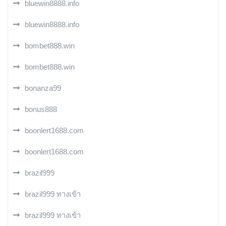
bluewin8888.info
bluewin8888.info
bombet888.win
bombet888.win
bonanza99
bonus888
boonlert1688.com
boonlert1688.com
brazil999
brazil999 ทางเข้า
brazil999 ทางเข้า