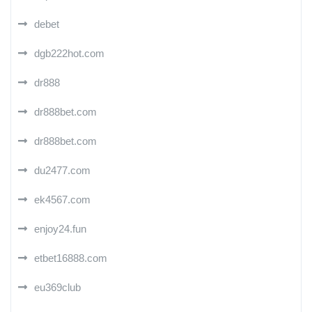
debet
dgb222hot.com
dr888
dr888bet.com
dr888bet.com
du2477.com
ek4567.com
enjoy24.fun
etbet16888.com
eu369club