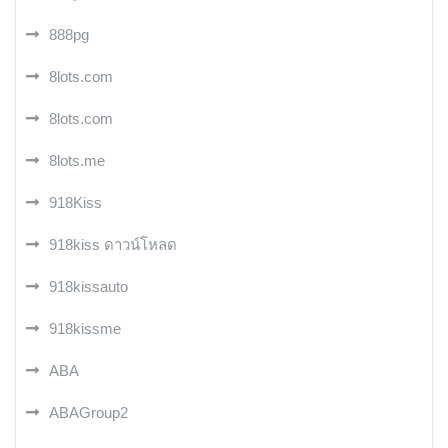
888pg
8lots.com
8lots.com
8lots.me
918Kiss
918kiss ดาวน์โหลด
918kissauto
918kissme
ABA
ABAGroup2