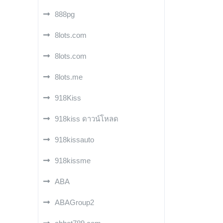
888pg
8lots.com
8lots.com
8lots.me
918Kiss
918kiss ดาวน์โหลด
918kissauto
918kissme
ABA
ABAGroup2