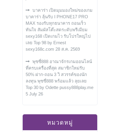
บาคาร่า เปิดมุมมองใหม่ของเกม
บาคาร่า ลุ้นรับ I PHONE17 PRO
MAX รองรับทุกธนาคาร ถอนเร็ว
ทันใจ สัมผัสโต๊ะสดระดับพรีเมียม
sexy168 เปิดเกมไว รับโปรใหญ่ไป
เลย Top 98 by Ernest
sexy168c.com 28 ส.ค. 2569
พุซซี่888 อาณาจักรเกมออนไลน์
ที่ครบเครื่องที่สุด สมาชิกใหม่รับ
50% ฝาก-ถอน 3 วิ สวรรค์ของนัก
ลงทุน พุซซี่888 พร้อมแล้ว ลุยเลย
Top 30 by Odette pussy888play.me
5 July 26
หมวดหมู่