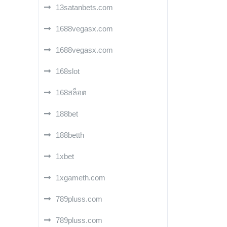
13satanbets.com
1688vegasx.com
1688vegasx.com
168slot
168สล็อต
188bet
188betth
1xbet
1xgameth.com
789pluss.com
789pluss.com