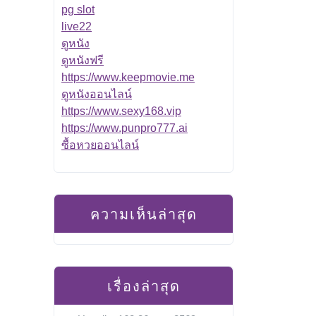
pg slot
live22
ดูหนัง
ดูหนังฟรี
https://www.keepmovie.me
ดูหนังออนไลน์
https://www.sexy168.vip
https://www.punpro777.ai
ซื้อหวยออนไลน์
ความเห็นล่าสุด
เรื่องล่าสุด