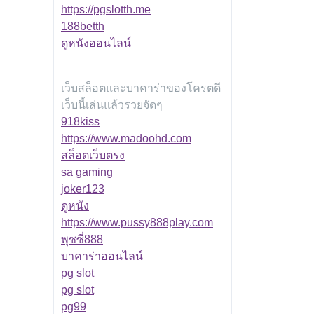
https://pgslotth.me
188betth
ดูหนังออนไลน์
เว็บสล็อตและบาคาร่าของโครตดี
เว็บนี้เล่นแล้วรวยจัดๆ
918kiss
https://www.madoohd.com
สล็อตเว็บตรง
sa gaming
joker123
ดูหนัง
https://www.pussy888play.com
พุซซี่888
บาคาร่าออนไลน์
pg slot
pg slot
pg99