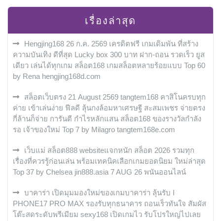
เรื่องล่าสุด
Hengjing168 26 ก.ค. 2569 เครดิตฟรี เกมเดิมพัน ที่สร้าง
ความบันเทิง ดีที่สุด Lucky box 300 บาท ฝาก-ถอน รวดเร็ว ยูส
เดียว เล่นได้ทุกเกม สล็อต168 เกมสล็อตหลายร้อยแบบ Top 60
by Rena hengjing168d.com
สล็อตเว็บตรง 21 August 2569 tangtem168 คาสิโนครบทุก
ค่าย เข้าเล่นง่าย ฟีลดี ลุ้นกงล้อมหาเศรษฐี สะสมเพชร จ่ายตรง
กี่ล้านก็จ่าย การันตี กำไรหลักแสน สล็อต168 ของรางวัลกำลัง
รอ เจ้าของใหม่ Top 7 by Milagro tangtem168e.com
เว็บแม่ สล็อต888 websiteแจกหนัก สล็อต 2026 รวมทุก
เรื่องที่ควรรู้ก่อนเล่น พร้อมเทคนิคเลือกเกมยอดนิยม ใหม่ล่าสุด
Top 37 by Chelsea jin888.asia 7 AUG 26 พนันออนไลน์
บาคาร่า เปิดมุมมองใหม่ของเกมบาคาร่า ลุ้นรับ I
PHONE17 PRO MAX รองรับทุกธนาคาร ถอนเร็วทันใจ สัมผัส
โต๊ะสดระดับพรีเมียม sexy168 เปิดเกมไว รับโปรใหญ่ไปเลย