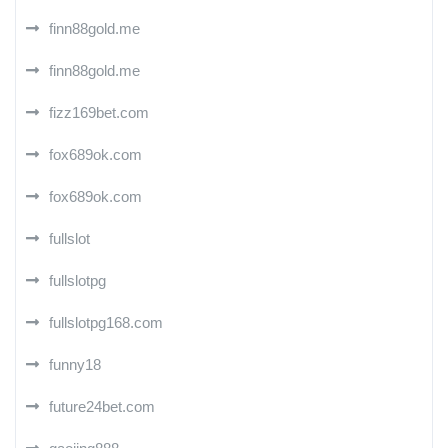
finn88gold.me
finn88gold.me
fizz169bet.com
fox689ok.com
fox689ok.com
fullslot
fullslotpg
fullslotpg168.com
funny18
future24bet.com