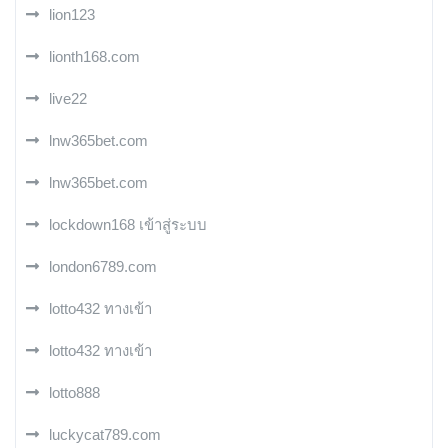
lion123
lionth168.com
live22
lnw365bet.com
lnw365bet.com
lockdown168 เข้าสู่ระบบ
london6789.com
lotto432 ทางเข้า
lotto432 ทางเข้า
lotto888
luckycat789.com