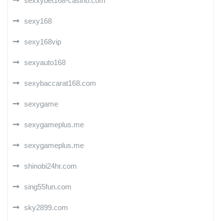
sexxybet168-casino.com
sexy168
sexy168vip
sexyauto168
sexybaccarat168.com
sexygame
sexygameplus.me
sexygameplus.me
shinobi24hr.com
sing55fun.com
sky2899.com