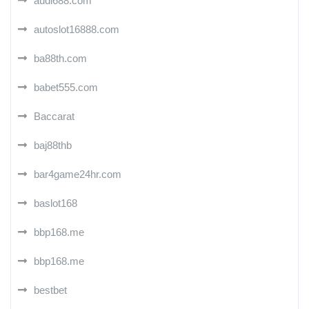
audi688.com
autoslot16888.com
ba88th.com
babet555.com
Baccarat
baj88thb
bar4game24hr.com
baslot168
bbp168.me
bbp168.me
bestbet