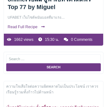
Top 77 by Miguel
UFABET เว็บไซต์พนันบอลที่มาแรง…
Read Full Recipe
1662 views
15:30 น.
0 Comments
ความใจเสียใจต่อความผิดพลาดไม่เป็นประโยชน์ เราควร
เรียนรู้รวมทั้งก้าวไปด้านหน้า