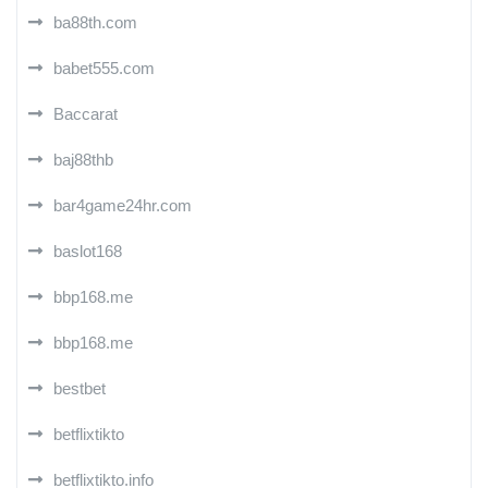
ba88th.com
babet555.com
Baccarat
baj88thb
bar4game24hr.com
baslot168
bbp168.me
bbp168.me
bestbet
betflixtikto
betflixtikto.info