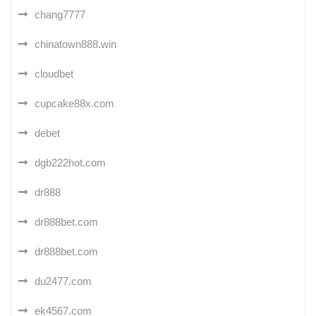
chang7777
chinatown888.win
cloudbet
cupcake88x.com
debet
dgb222hot.com
dr888
dr888bet.com
dr888bet.com
du2477.com
ek4567.com