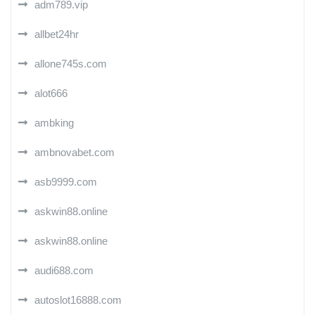
adm789.vip
allbet24hr
allone745s.com
alot666
ambking
ambnovabet.com
asb9999.com
askwin88.online
askwin88.online
audi688.com
autoslot16888.com