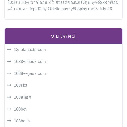
ใหม่รับ 50% ฝาก-ถอน 3 วิ สวรรค์ของนักลงทุน พุซซี่888 พร้อม
แล้ว ลุยเลย Top 30 by Odette pussy888play.me 5 July 26
หมวดหมู่
13satanbets.com
1688vegasx.com
1688vegasx.com
168slot
168สล็อต
188bet
188betth