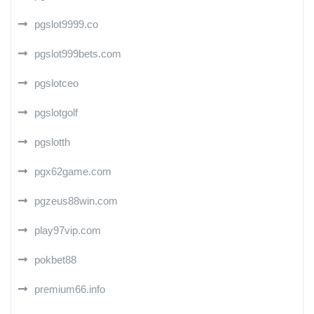
pgslot9999.co
pgslot999bets.com
pgslotceo
pgslotgolf
pgslotth
pgx62game.com
pgzeus88win.com
play97vip.com
pokbet88
premium66.info