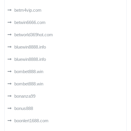
betm4vip.com
betwin6666.com
betworld369hot.com
bluewin8888.info
bluewin8888.info
bombet888.win
bombet888.win
bonanza99
bonus888
boonlert1688.com