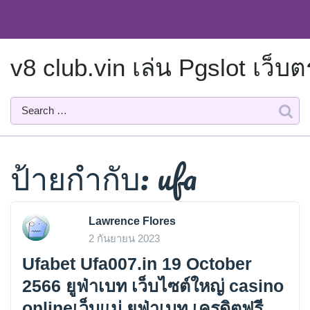
Skip
to
content
v8 club.vin เล่น Pgslot เว
ป้ายกำกับ:
ufa
Lawrence Flores
2 กันยายน 2023
Ufabet Ufa007.in 19 October
2566 ยูฟ่าเบท เว็บไซต์ใหญ่ casino
onlineเว็บแม่ ยูฟ่าเบท เครดิตฟรี