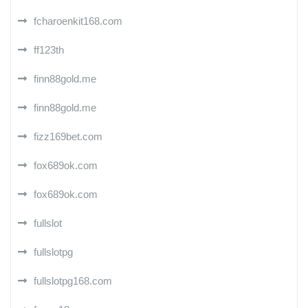
fcharoenkit168.com
ff123th
finn88gold.me
finn88gold.me
fizz169bet.com
fox689ok.com
fox689ok.com
fullslot
fullslotpg
fullslotpg168.com