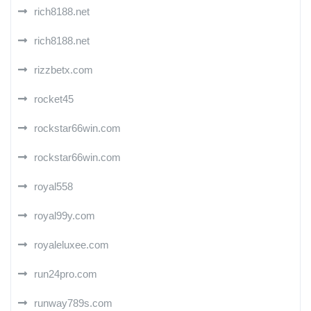
rich8188.net
rich8188.net
rizzbetx.com
rocket45
rockstar66win.com
rockstar66win.com
royal558
royal99y.com
royaleluxee.com
run24pro.com
runway789s.com