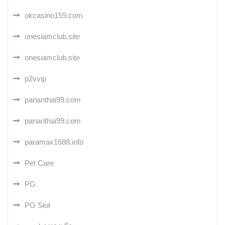
okcasino159.com
onesiamclub.site
onesiamclub.site
p2vvip
pananthai99.com
pananthai99.com
paramax1688.info
Pet Care
PG
PG Slot