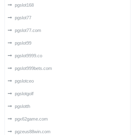
pgslot168
pgslot77
pgslot77.com
pgslot99
pgslot9999.co
pgslot999bets.com
pgslotceo
pgslotgolf
pgslotth
pgx62game.com
pgzeus88win.com