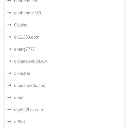
carlo999.net
cashgame168
Casino
cc11388.com
chang7777
chinatown888.win
cloudbet
cupcake88x.com
debet
dgb222hot.com
dr888