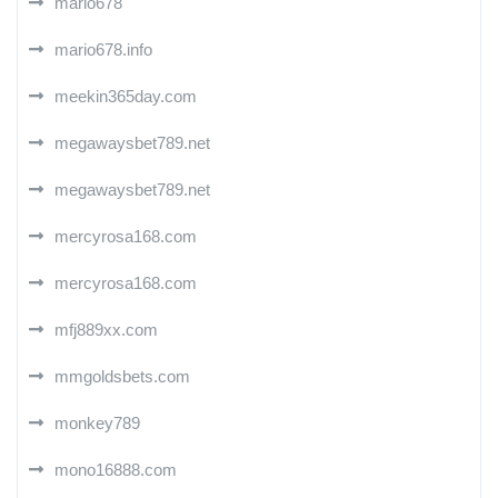
mario678
mario678.info
meekin365day.com
megawaysbet789.net
megawaysbet789.net
mercyrosa168.com
mercyrosa168.com
mfj889xx.com
mmgoldsbets.com
monkey789
mono16888.com