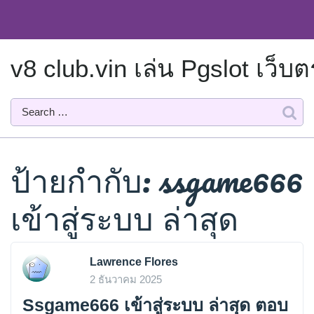
Skip
to
content
v8 club.vin เล่น Pgslot เว
ป้ายกำกับ:
ssgame666
เข้าสู่ระบบ ล่าสุด
Lawrence Flores
2 ธันวาคม 2025
Ssgame666 เข้าสู่ระบบ ล่าสุด ตอบ