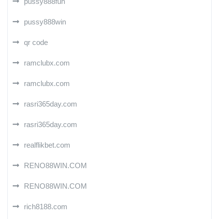
pussy888fun
pussy888win
qr code
ramclubx.com
ramclubx.com
rasri365day.com
rasri365day.com
realflikbet.com
RENO88WIN.COM
RENO88WIN.COM
rich8188.com