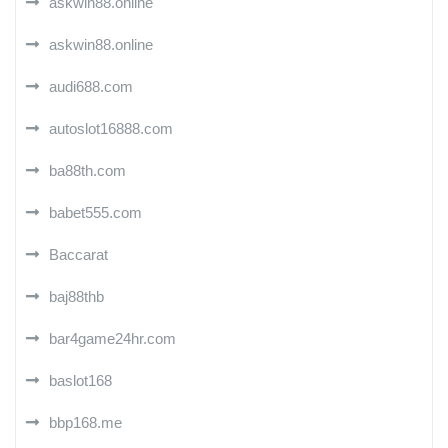
askwin88.online
askwin88.online
audi688.com
autoslot16888.com
ba88th.com
babet555.com
Baccarat
baj88thb
bar4game24hr.com
baslot168
bbp168.me