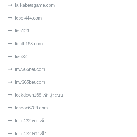
lalikabetsgame.com
lcbet444.com
lion123
lionth168.com
live22
lnw365bet.com
lnw365bet.com
lockdown168 เข้าสู่ระบบ
london6789.com
lotto432 ทางเข้า
lotto432 ทางเข้า