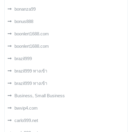
bonanza99
bonus888
boonlert1688.com
boonlert1688.com
brazil999
brazil999 ทางเข้า
brazil999 ทางเข้า
Business, Small Business
bwvip4.com
carlo999.net