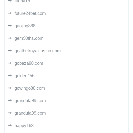
funny18
future24bet.com
gaojing888
gem99ths.com
goatbetroyalcasino.com
gobaza88.com
golden456
gowingo88.com
grandufa99.com
grandufa99.com
happy168