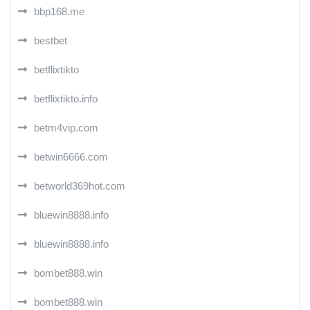
bbp168.me
bestbet
betflixtikto
betflixtikto.info
betm4vip.com
betwin6666.com
betworld369hot.com
bluewin8888.info
bluewin8888.info
bombet888.win
bombet888.win