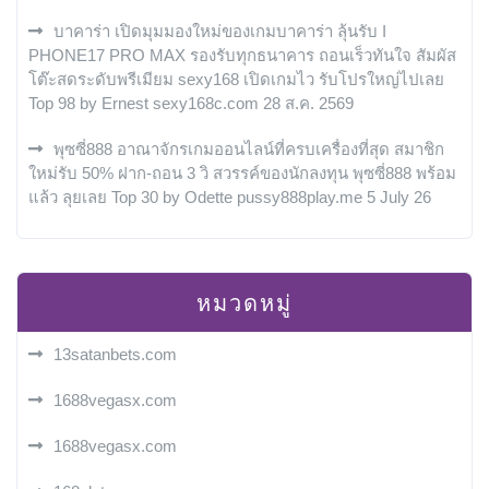
บาคาร่า เปิดมุมมองใหม่ของเกมบาคาร่า ลุ้นรับ I
PHONE17 PRO MAX รองรับทุกธนาคาร ถอนเร็วทันใจ สัมผัส
โต๊ะสดระดับพรีเมียม sexy168 เปิดเกมไว รับโปรใหญ่ไปเลย
Top 98 by Ernest sexy168c.com 28 ส.ค. 2569
พุซซี่888 อาณาจักรเกมออนไลน์ที่ครบเครื่องที่สุด สมาชิก
ใหม่รับ 50% ฝาก-ถอน 3 วิ สวรรค์ของนักลงทุน พุซซี่888 พร้อม
แล้ว ลุยเลย Top 30 by Odette pussy888play.me 5 July 26
หมวดหมู่
13satanbets.com
1688vegasx.com
1688vegasx.com