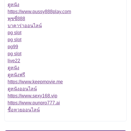
ดูหนัง
https://www.pussy888play.com
พุซซี่888
บาคาร่าออนไลน์
pg slot
pg slot
pg99
pg slot
live22
ดูหนัง
ดูหนังฟรี
https://www.keepmovie.me
ดูหนังออนไลน์
https://www.sexy168.vip
https://www.punpro777.ai
ซื้อหวยออนไลน์