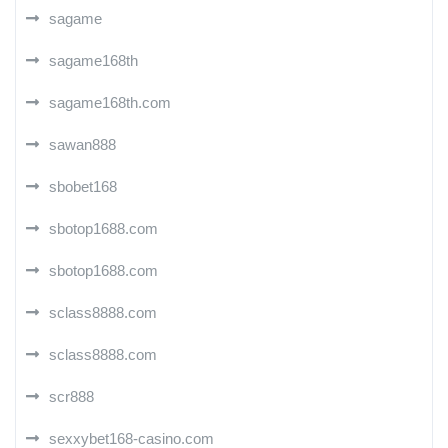
sagame
sagame168th
sagame168th.com
sawan888
sbobet168
sbotop1688.com
sbotop1688.com
sclass8888.com
sclass8888.com
scr888
sexxybet168-casino.com