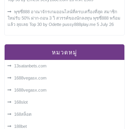
พุซซี่888 อาณาจักรเกมออนไลน์ที่ครบเครื่องที่สุด สมาชิก
ใหม่รับ 50% ฝาก-ถอน 3 วิ สวรรค์ของนักลงทุน พุซซี่888 พร้อม
แล้ว ลุยเลย Top 30 by Odette pussy888play.me 5 July 26
หมวดหมู่
13satanbets.com
1688vegasx.com
1688vegasx.com
168slot
168สล็อต
188bet