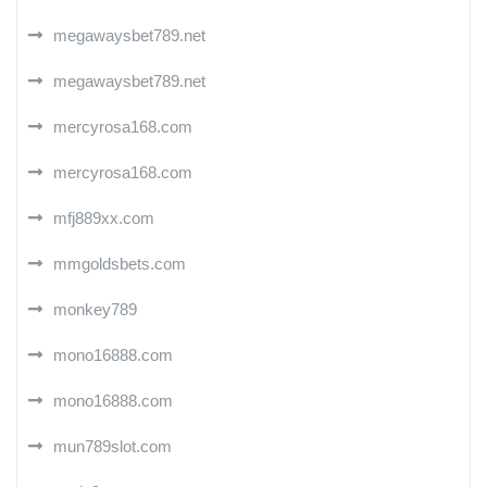
megawaysbet789.net
megawaysbet789.net
mercyrosa168.com
mercyrosa168.com
mfj889xx.com
mmgoldsbets.com
monkey789
mono16888.com
mono16888.com
mun789slot.com