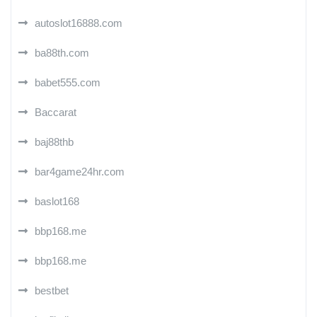
autoslot16888.com
ba88th.com
babet555.com
Baccarat
baj88thb
bar4game24hr.com
baslot168
bbp168.me
bbp168.me
bestbet