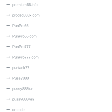
premium66.info
proded888x.com
PunPro66
PunPro66.com
PunPro777
PunPro777.com
puntaek77
Pussy888
pussy888fun
pussy888win
qr code