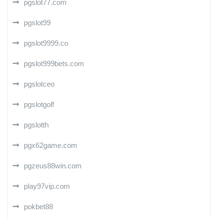
pgslot77.com
pgslot99
pgslot9999.co
pgslot999bets.com
pgslotceo
pgslotgolf
pgslotth
pgx62game.com
pgzeus88win.com
play97vip.com
pokbet88