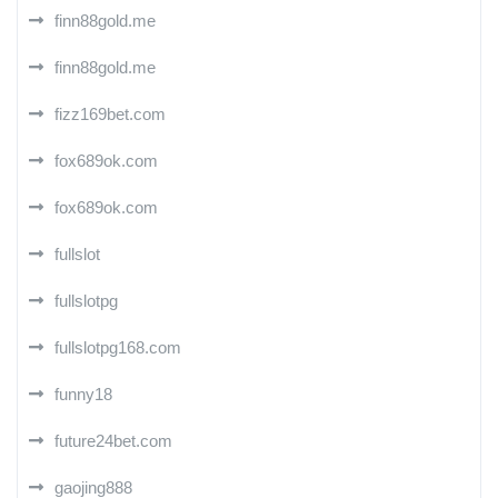
finn88gold.me
finn88gold.me
fizz169bet.com
fox689ok.com
fox689ok.com
fullslot
fullslotpg
fullslotpg168.com
funny18
future24bet.com
gaojing888