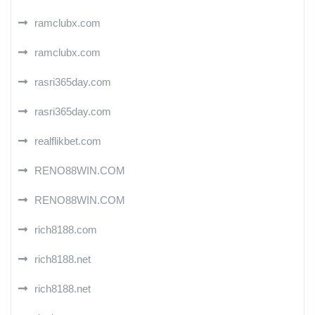
ramclubx.com
ramclubx.com
rasri365day.com
rasri365day.com
realflikbet.com
RENO88WIN.COM
RENO88WIN.COM
rich8188.com
rich8188.net
rich8188.net