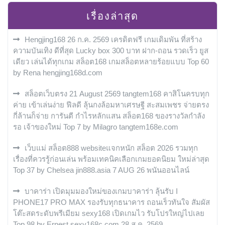
เรื่องล่าสุด
Hengjing168 26 ก.ค. 2569 เครดิตฟรี เกมเดิมพัน ที่สร้าง
ความบันเทิง ดีที่สุด Lucky box 300 บาท ฝาก-ถอน รวดเร็ว ยูส
เดียว เล่นได้ทุกเกม สล็อต168 เกมสล็อตหลายร้อยแบบ Top 60
by Rena hengjing168d.com
สล็อตเว็บตรง 21 August 2569 tangtem168 คาสิโนครบทุก
ค่าย เข้าเล่นง่าย ฟีลดี ลุ้นกงล้อมหาเศรษฐี สะสมเพชร จ่ายตรง
กี่ล้านก็จ่าย การันตี กำไรหลักแสน สล็อต168 ของรางวัลกำลัง
รอ เจ้าของใหม่ Top 7 by Milagro tangtem168e.com
เว็บแม่ สล็อต888 websiteแจกหนัก สล็อต 2026 รวมทุก
เรื่องที่ควรรู้ก่อนเล่น พร้อมเทคนิคเลือกเกมยอดนิยม ใหม่ล่าสุด
Top 37 by Chelsea jin888.asia 7 AUG 26 พนันออนไลน์
บาคาร่า เปิดมุมมองใหม่ของเกมบาคาร่า ลุ้นรับ I
PHONE17 PRO MAX รองรับทุกธนาคาร ถอนเร็วทันใจ สัมผัส
โต๊ะสดระดับพรีเมียม sexy168 เปิดเกมไว รับโปรใหญ่ไปเลย
Top 98 by Ernest sexy168c.com 28 ส.ค. 2569