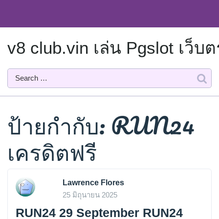
Skip
to
content
v8 club.vin เล่น Pgslot เว
ป้ายกำกับ:
RUN24
เครดิตฟรี
Lawrence Flores
25 มิถุนายน 2025
RUN24 29 September RUN24