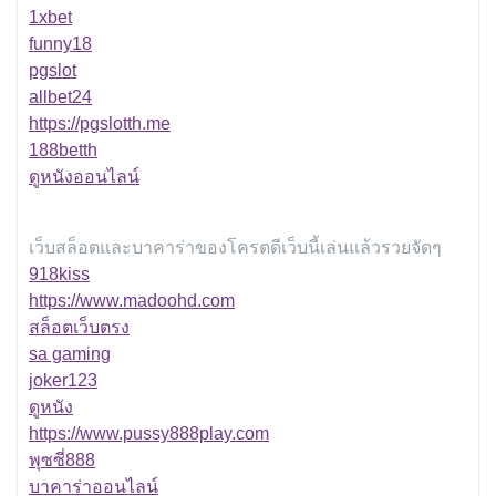
1xbet
funny18
pgslot
allbet24
https://pgslotth.me
188betth
ดูหนังออนไลน์
เว็บสล็อตและบาคาร่าของโครตดีเว็บนี้เล่นแล้วรวยจัดๆ
918kiss
https://www.madoohd.com
สล็อตเว็บตรง
sa gaming
joker123
ดูหนัง
https://www.pussy888play.com
พุซซี่888
บาคาร่าออนไลน์