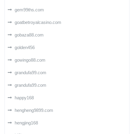
gem99ths.com
goatbetroyalcasino.com
gobaza88.com
golden456
gowingo88.com
grandufa99.com
grandufa99.com
happy168
hengheng9899.com
hengjing168