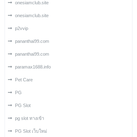
onesiamclub.site
onesiamclub.site
p2vvip
pananthai99.com
pananthai99.com
paramax1688.info
Pet Care
PG
PG Slot
pg slot ทางเข้า
PG Slot เว็บใหม่