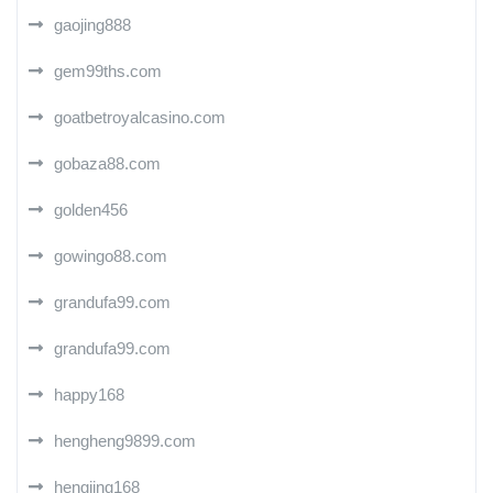
gaojing888
gem99ths.com
goatbetroyalcasino.com
gobaza88.com
golden456
gowingo88.com
grandufa99.com
grandufa99.com
happy168
hengheng9899.com
hengjing168