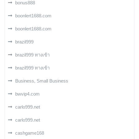
bonus888
boonlert1688.com
boonlert1688.com
brazil999
brazil999 ทางเข้า
brazil999 ทางเข้า
Business, Small Business
bwvip4.com
carlo999.net
carlo999.net
cashgame168