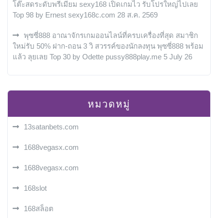
โต๊ะสดระดับพรีเมียม sexy168 เปิดเกมไว รับโปรใหญ่ไปเลย
Top 98 by Ernest sexy168c.com 28 ส.ค. 2569
พุซซี่888 อาณาจักรเกมออนไลน์ที่ครบเครื่องที่สุด สมาชิก
ใหม่รับ 50% ฝาก-ถอน 3 วิ สวรรค์ของนักลงทุน พุซซี่888 พร้อม
แล้ว ลุยเลย Top 30 by Odette pussy888play.me 5 July 26
หมวดหมู่
13satanbets.com
1688vegasx.com
1688vegasx.com
168slot
168สล็อต