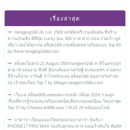
เรื่องล่าสุด
Hengjing168 26 ก.ค. 2569 เครดิตฟรี เกมเดิมพัน ที่สร้าง
ความบันเทิง ดีที่สุด Lucky box 300 บาท ฝาก-ถอน รวดเร็ว ยูส
เดียว เล่นได้ทุกเกม สล็อต168 เกมสล็อตหลายร้อยแบบ Top 60
by Rena hengjing168d.com
สล็อตเว็บตรง 21 August 2569 tangtem168 คาสิโนครบทุก
ค่าย เข้าเล่นง่าย ฟีลดี ลุ้นกงล้อมหาเศรษฐี สะสมเพชร จ่ายตรง
กี่ล้านก็จ่าย การันตี กำไรหลักแสน สล็อต168 ของรางวัลกำลัง
รอ เจ้าของใหม่ Top 7 by Milagro tangtem168e.com
เว็บแม่ สล็อต888 websiteแจกหนัก สล็อต 2026 รวมทุก
เรื่องที่ควรรู้ก่อนเล่น พร้อมเทคนิคเลือกเกมยอดนิยม ใหม่ล่าสุด
Top 37 by Chelsea jin888.asia 7 AUG 26 พนันออนไลน์
บาคาร่า เปิดมุมมองใหม่ของเกมบาคาร่า ลุ้นรับ I
PHONE17 PRO MAX รองรับทุกธนาคาร ถอนเร็วทันใจ สัมผัส