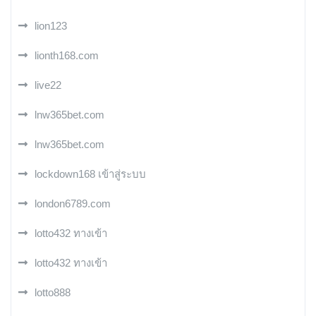
lion123
lionth168.com
live22
lnw365bet.com
lnw365bet.com
lockdown168 เข้าสู่ระบบ
london6789.com
lotto432 ทางเข้า
lotto432 ทางเข้า
lotto888