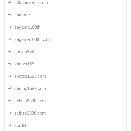
s2kgamewin.com
sagame
sagame168th
sagame168th.com
sawan888
sbobet168
sbotop1688.com
sbotop1688.com
sclass8888.com
sclass8888.com
scr888