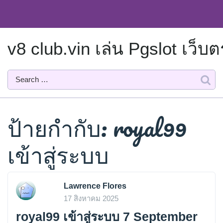
Skip
to
content
v8 club.vin เล่น Pgslot เว
ป้ายกำกับ:
royal99
เข้าสู่ระบบ
Lawrence Flores
17 สิงหาคม 2025
royal99 เข้าสู่ระบบ 7 September