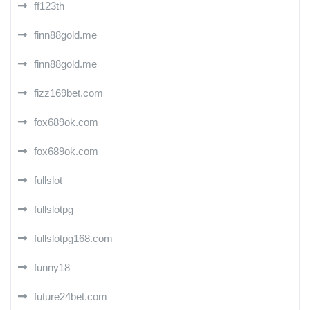
ff123th
finn88gold.me
finn88gold.me
fizz169bet.com
fox689ok.com
fox689ok.com
fullslot
fullslotpg
fullslotpg168.com
funny18
future24bet.com