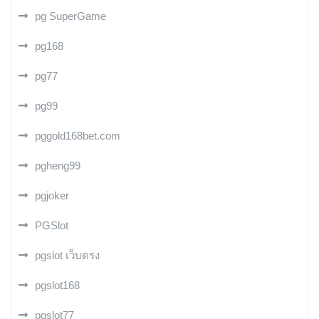
pg SuperGame
pg168
pg77
pg99
pggold168bet.com
pgheng99
pgjoker
PGSlot
pgslot เว็บตรง
pgslot168
pgslot77