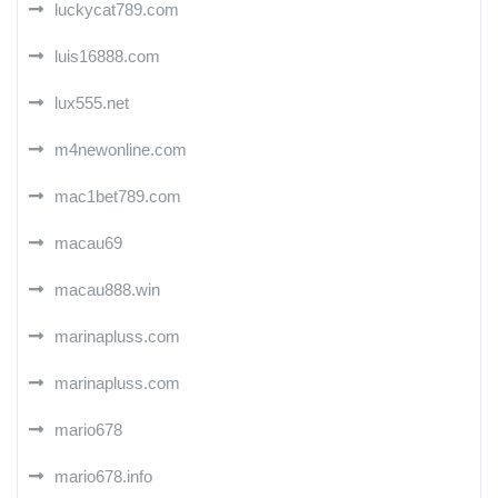
luckycat789.com
luis16888.com
lux555.net
m4newonline.com
mac1bet789.com
macau69
macau888.win
marinapluss.com
marinapluss.com
mario678
mario678.info