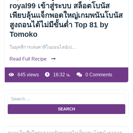
royal99 เข้าสู่ระบบ สล็อตโบนัส
เพียบลุ้นแจ็กพอตใหญ่เกมพนันโบนัส
สูงถอนได้ไม่มีขั้นต่ำ Top 81 by
Tomoko
ในยุคที่การเล่นคาสิโนออนไลน์เป…
Read Full Recipe
645 views
16:32 น.
0 Comments
ความใจเสียใจต่อความผิดพลาดไม่เป็นประโยชน์ เราควร