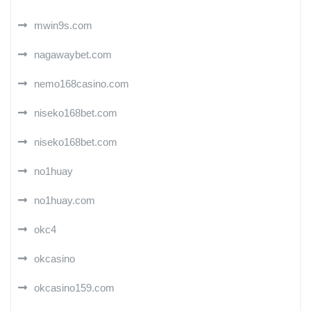
mwin9s.com
nagawaybet.com
nemo168casino.com
niseko168bet.com
niseko168bet.com
no1huay
no1huay.com
okc4
okcasino
okcasino159.com