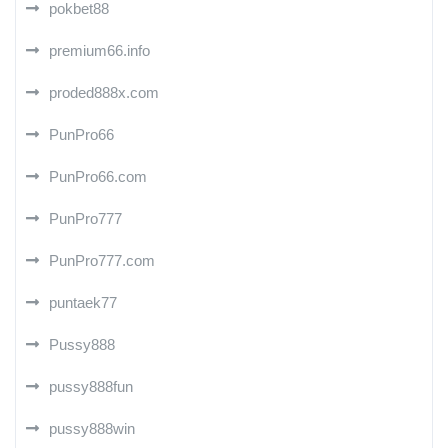
pokbet88
premium66.info
proded888x.com
PunPro66
PunPro66.com
PunPro777
PunPro777.com
puntaek77
Pussy888
pussy888fun
pussy888win