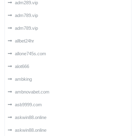
adm289.vip
adm789.vip
adm789.vip
allbet24hr
allone745s.com
alot666
ambking
ambnovabet.com
asb9999.com
askwin88.online
askwin88.online