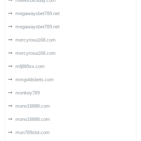
meekin365day.com
megawaysbet789.net
megawaysbet789.net
mercyrosa168.com
mercyrosa168.com
mfj889xx.com
mmgoldsbets.com
monkey789
mono16888.com
mono16888.com
mun789slot.com