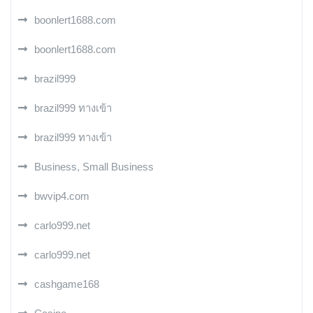
boonlert1688.com
boonlert1688.com
brazil999
brazil999 ทางเข้า
brazil999 ทางเข้า
Business, Small Business
bwvip4.com
carlo999.net
carlo999.net
cashgame168