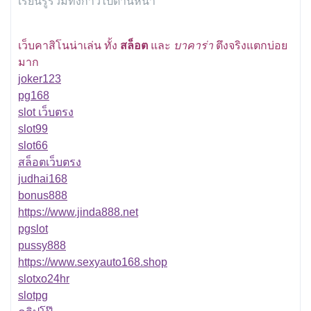
เรียนรู้รวมทั้งก้าวไปด้านหน้า
เว็บคาสิโนน่าเล่น ทั้ง
สล็อต
และ
บาคาร่า
ตึงจริงแตกบ่อย
มาก
joker123
pg168
slot เว็บตรง
slot99
slot66
สล็อตเว็บตรง
judhai168
bonus888
https://www.jinda888.net
pgslot
pussy888
https://www.sexyauto168.shop
slotxo24hr
slotpg