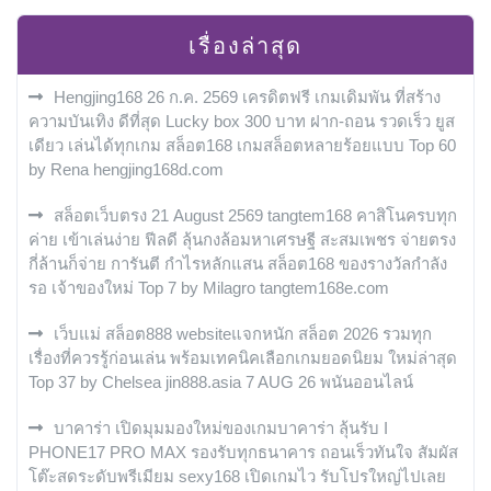
เรื่องล่าสุด
Hengjing168 26 ก.ค. 2569 เครดิตฟรี เกมเดิมพัน ที่สร้าง
ความบันเทิง ดีที่สุด Lucky box 300 บาท ฝาก-ถอน รวดเร็ว ยูส
เดียว เล่นได้ทุกเกม สล็อต168 เกมสล็อตหลายร้อยแบบ Top 60
by Rena hengjing168d.com
สล็อตเว็บตรง 21 August 2569 tangtem168 คาสิโนครบทุก
ค่าย เข้าเล่นง่าย ฟีลดี ลุ้นกงล้อมหาเศรษฐี สะสมเพชร จ่ายตรง
กี่ล้านก็จ่าย การันตี กำไรหลักแสน สล็อต168 ของรางวัลกำลัง
รอ เจ้าของใหม่ Top 7 by Milagro tangtem168e.com
เว็บแม่ สล็อต888 websiteแจกหนัก สล็อต 2026 รวมทุก
เรื่องที่ควรรู้ก่อนเล่น พร้อมเทคนิคเลือกเกมยอดนิยม ใหม่ล่าสุด
Top 37 by Chelsea jin888.asia 7 AUG 26 พนันออนไลน์
บาคาร่า เปิดมุมมองใหม่ของเกมบาคาร่า ลุ้นรับ I
PHONE17 PRO MAX รองรับทุกธนาคาร ถอนเร็วทันใจ สัมผัส
โต๊ะสดระดับพรีเมียม sexy168 เปิดเกมไว รับโปรใหญ่ไปเลย