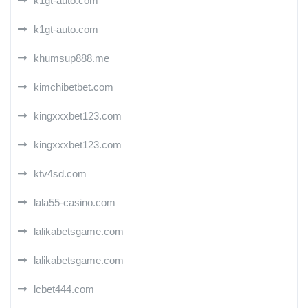
k1gt-auto.com
k1gt-auto.com
khumsup888.me
kimchibetbet.com
kingxxxbet123.com
kingxxxbet123.com
ktv4sd.com
lala55-casino.com
lalikabetsgame.com
lalikabetsgame.com
lcbet444.com