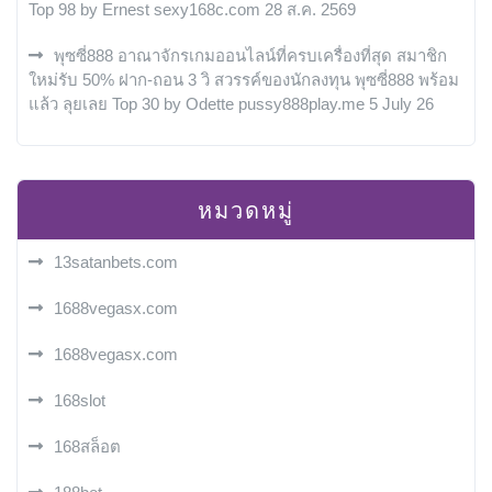
Top 98 by Ernest sexy168c.com 28 ส.ค. 2569
พุซซี่888 อาณาจักรเกมออนไลน์ที่ครบเครื่องที่สุด สมาชิก
ใหม่รับ 50% ฝาก-ถอน 3 วิ สวรรค์ของนักลงทุน พุซซี่888 พร้อม
แล้ว ลุยเลย Top 30 by Odette pussy888play.me 5 July 26
หมวดหมู่
13satanbets.com
1688vegasx.com
1688vegasx.com
168slot
168สล็อต