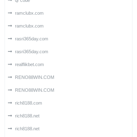
qr code
ramclubx.com
ramclubx.com
rasri365day.com
rasri365day.com
realflikbet.com
RENO88WIN.COM
RENO88WIN.COM
rich8188.com
rich8188.net
rich8188.net