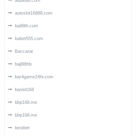
audi688.com
autoslot16888.com
ba88th.com
babet555.com
Baccarat
baj88thb
bar4game24hr.com
baslot168
bbp168.me
bbp168.me
bestbet