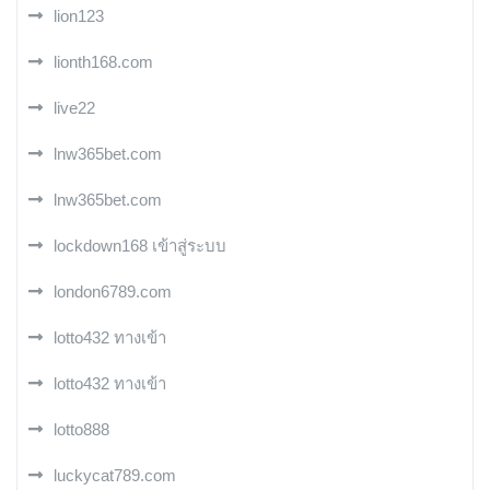
lion123
lionth168.com
live22
lnw365bet.com
lnw365bet.com
lockdown168 เข้าสู่ระบบ
london6789.com
lotto432 ทางเข้า
lotto432 ทางเข้า
lotto888
luckycat789.com