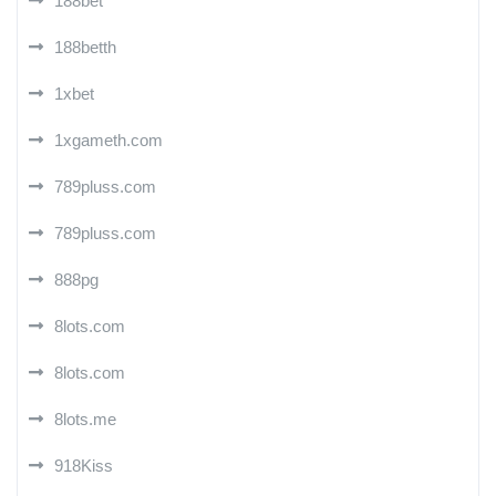
188bet
188betth
1xbet
1xgameth.com
789pluss.com
789pluss.com
888pg
8lots.com
8lots.com
8lots.me
918Kiss