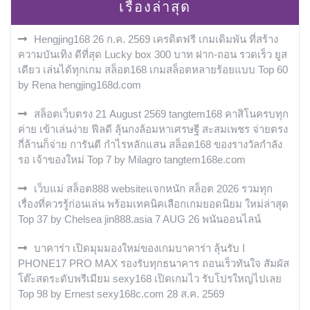
เรื่องล่าสุด
Hengjing168 26 ก.ค. 2569 เครดิตฟรี เกมเดิมพัน ที่สร้าง
ความบันเทิง ดีที่สุด Lucky box 300 บาท ฝาก-ถอน รวดเร็ว ยูส
เดียว เล่นได้ทุกเกม สล็อต168 เกมสล็อตหลายร้อยแบบ Top 60
by Rena hengjing168d.com
สล็อตเว็บตรง 21 August 2569 tangtem168 คาสิโนครบทุก
ค่าย เข้าเล่นง่าย ฟีลดี ลุ้นกงล้อมหาเศรษฐี สะสมเพชร จ่ายตรง
กี่ล้านก็จ่าย การันตี กำไรหลักแสน สล็อต168 ของรางวัลกำลัง
รอ เจ้าของใหม่ Top 7 by Milagro tangtem168e.com
เว็บแม่ สล็อต888 websiteแจกหนัก สล็อต 2026 รวมทุก
เรื่องที่ควรรู้ก่อนเล่น พร้อมเทคนิคเลือกเกมยอดนิยม ใหม่ล่าสุด
Top 37 by Chelsea jin888.asia 7 AUG 26 พนันออนไลน์
บาคาร่า เปิดมุมมองใหม่ของเกมบาคาร่า ลุ้นรับ I
PHONE17 PRO MAX รองรับทุกธนาคาร ถอนเร็วทันใจ สัมผัส
โต๊ะสดระดับพรีเมียม sexy168 เปิดเกมไว รับโปรใหญ่ไปเลย
Top 98 by Ernest sexy168c.com 28 ส.ค. 2569