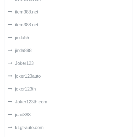
item388.net
item388.net
jinda55
jinda888
Joker123
joker123auto
joker123th
Joker123th.com
juad888
k1gt-auto.com