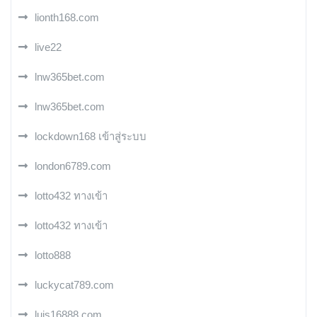
lionth168.com
live22
lnw365bet.com
lnw365bet.com
lockdown168 เข้าสู่ระบบ
london6789.com
lotto432 ทางเข้า
lotto432 ทางเข้า
lotto888
luckycat789.com
luis16888.com