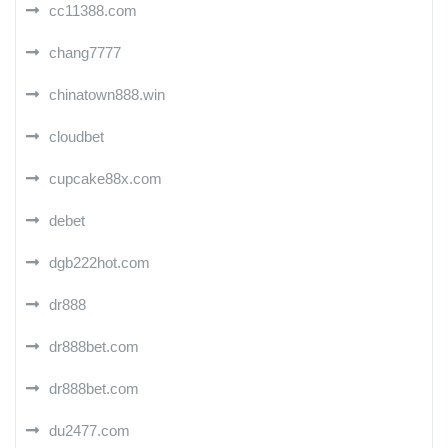
cc11388.com
chang7777
chinatown888.win
cloudbet
cupcake88x.com
debet
dgb222hot.com
dr888
dr888bet.com
dr888bet.com
du2477.com