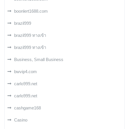
boonlert1688.com
brazil999
brazil999 ทางเข้า
brazil999 ทางเข้า
Business, Small Business
bwvip4.com
carlo999.net
carlo999.net
cashgame168
Casino