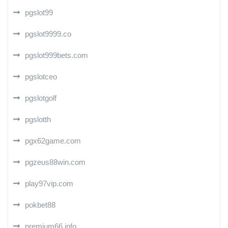
pgslot99
pgslot9999.co
pgslot999bets.com
pgslotceo
pgslotgolf
pgslotth
pgx62game.com
pgzeus88win.com
play97vip.com
pokbet88
premium66.info