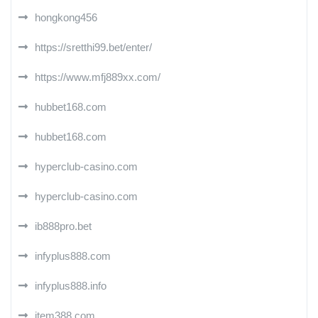
hongkong456
https://sretthi99.bet/enter/
https://www.mfj889xx.com/
hubbet168.com
hubbet168.com
hyperclub-casino.com
hyperclub-casino.com
ib888pro.bet
infyplus888.com
infyplus888.info
item388.com