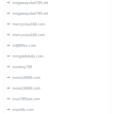
megawaysbet789.net
megawaysbet789.net
mercyrosa168.com
mercyrosa168.com
mfj889xx.com
mmgoldsbets.com
monkey789
mono16888.com
mono16888.com
mun789slot.com
mwin9s.com