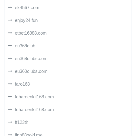
ek4567.com
enjoy24.fun
etbet16888.com
eu369club
eu369clubs.com
eu369clubs.com
faro168
fcharoenkit168.com
fcharoenkit168.com
ff123th
finn88gold.me