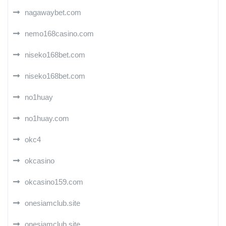
nagawaybet.com
nemo168casino.com
niseko168bet.com
niseko168bet.com
no1huay
no1huay.com
okc4
okcasino
okcasino159.com
onesiamclub.site
onesiamclub.site