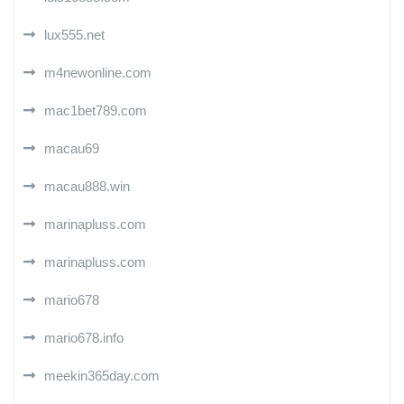
lux555.net
m4newonline.com
mac1bet789.com
macau69
macau888.win
marinapluss.com
marinapluss.com
mario678
mario678.info
meekin365day.com