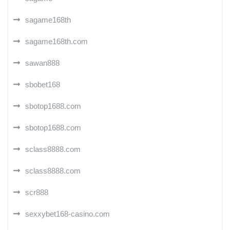
sagame168th
sagame168th.com
sawan888
sbobet168
sbotop1688.com
sbotop1688.com
sclass8888.com
sclass8888.com
scr888
sexxybet168-casino.com