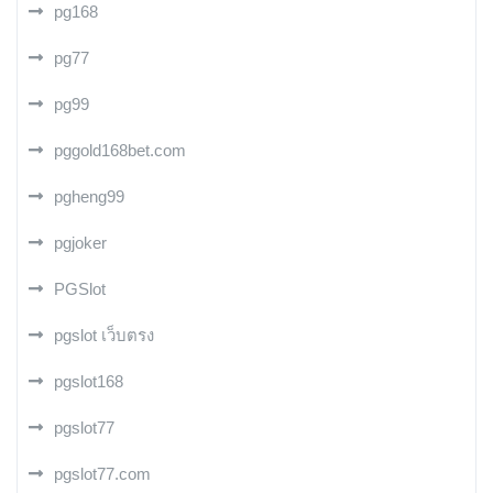
pg168
pg77
pg99
pggold168bet.com
pgheng99
pgjoker
PGSlot
pgslot เว็บตรง
pgslot168
pgslot77
pgslot77.com