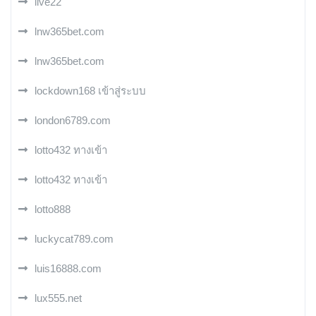
live22
lnw365bet.com
lnw365bet.com
lockdown168 เข้าสู่ระบบ
london6789.com
lotto432 ทางเข้า
lotto432 ทางเข้า
lotto888
luckycat789.com
luis16888.com
lux555.net