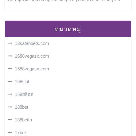
หมวดหมู่
13satanbets.com
1688vegasx.com
1688vegasx.com
168slot
168สล็อต
188bet
188betth
1xbet