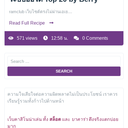
ramclub เว็บไซต์ตรงไม่ผ่านเอเย…
Read Full Recipe
571 views
12:58 น.
0 Comments
ความใจเสียใจต่อความผิดพลาดไม่เป็นประโยชน์ เราควร
เรียนรู้รวมทั้งก้าวไปด้านหน้า
เว็บคาสิโนน่าเล่น ทั้ง
สล็อต
และ
บาคาร่า
ตึงจริงแตกบ่อย
มาก