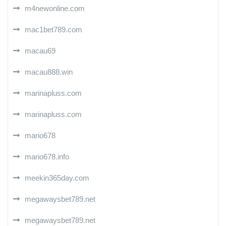
m4newonline.com
mac1bet789.com
macau69
macau888.win
marinapluss.com
marinapluss.com
mario678
mario678.info
meekin365day.com
megawaysbet789.net
megawaysbet789.net