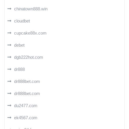
chinatown888.win
cloudbet
cupcake88x.com
debet
dgb222hot.com
dr888
dr888bet.com
dr888bet.com
du2477.com
ek4567.com