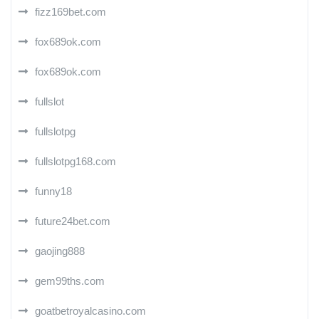
fizz169bet.com
fox689ok.com
fox689ok.com
fullslot
fullslotpg
fullslotpg168.com
funny18
future24bet.com
gaojing888
gem99ths.com
goatbetroyalcasino.com