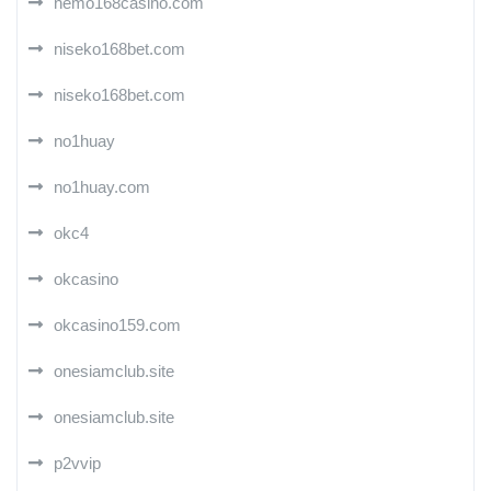
nemo168casino.com
niseko168bet.com
niseko168bet.com
no1huay
no1huay.com
okc4
okcasino
okcasino159.com
onesiamclub.site
onesiamclub.site
p2vvip