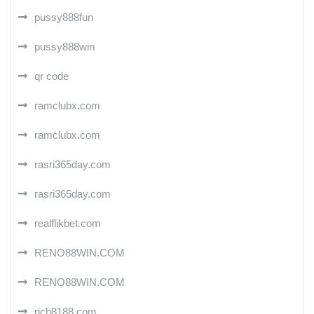
pussy888fun
pussy888win
qr code
ramclubx.com
ramclubx.com
rasri365day.com
rasri365day.com
realflikbet.com
RENO88WIN.COM
RENO88WIN.COM
rich8188.com