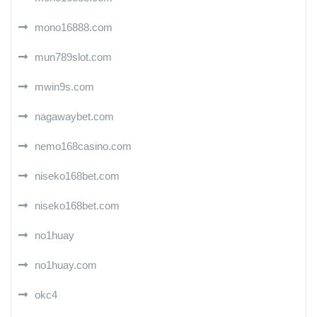
mono16888.com
mun789slot.com
mwin9s.com
nagawaybet.com
nemo168casino.com
niseko168bet.com
niseko168bet.com
no1huay
no1huay.com
okc4