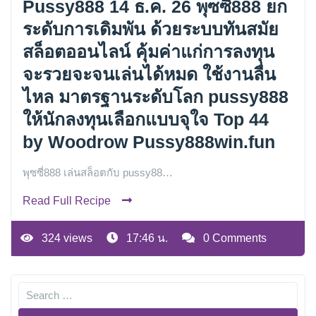
Pussy888 14 ธ.ค. 26 พุซซี่888 ยก
ระดับการเดิมพัน ด้วยระบบทันสมัย
สล็อตออนไลน์ คุ้มค่าแก่การลงทุน
จะรวยจะจนเล่นได้หมด ใช้งานลื่น
ไหล มาตรฐานระดับโลก pussy888
ให้นักลงทุนเลือกแบบจุใจ Top 44
by Woodrow Pussy888win.fun
พุซซี่888 เล่นสล็อตกับ pussy88…
Read Full Recipe
324 views
17:46 น.
0 Comments