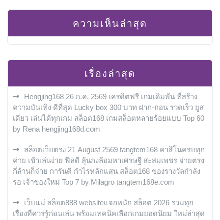
ความเห็นล่าสุด
เรื่องล่าสุด
Hengjing168 26 ก.ค. 2569 เครดิตฟรี เกมเดิมพัน ที่สร้าง
ความบันเทิง ดีที่สุด Lucky box 300 บาท ฝาก-ถอน รวดเร็ว ยูส
เดียว เล่นได้ทุกเกม สล็อต168 เกมสล็อตหลายร้อยแบบ Top 60
by Rena hengjing168d.com
สล็อตเว็บตรง 21 August 2569 tangtem168 คาสิโนครบทุก
ค่าย เข้าเล่นง่าย ฟีลดี ลุ้นกงล้อมหาเศรษฐี สะสมเพชร จ่ายตรง
กี่ล้านก็จ่าย การันตี กำไรหลักแสน สล็อต168 ของรางวัลกำลัง
รอ เจ้าของใหม่ Top 7 by Milagro tangtem168e.com
เว็บแม่ สล็อต888 websiteแจกหนัก สล็อต 2026 รวมทุก
เรื่องที่ควรรู้ก่อนเล่น พร้อมเทคนิคเลือกเกมยอดนิยม ใหม่ล่าสุด