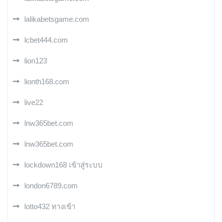
lalikabetsgame.com
lcbet444.com
lion123
lionth168.com
live22
lnw365bet.com
lnw365bet.com
lockdown168 เข้าสู่ระบบ
london6789.com
lotto432 ทางเข้า