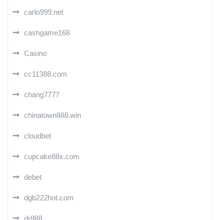
carlo999.net
cashgame168
Casino
cc11388.com
chang7777
chinatown888.win
cloudbet
cupcake88x.com
debet
dgb222hot.com
dr888