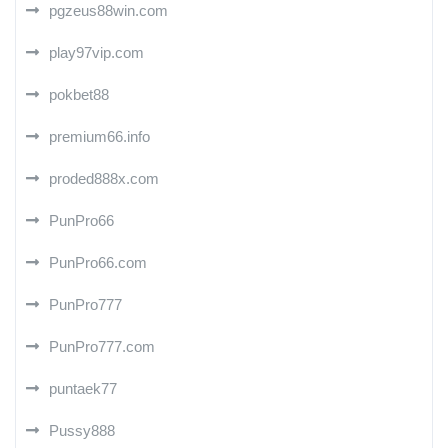
pgzeus88win.com
play97vip.com
pokbet88
premium66.info
proded888x.com
PunPro66
PunPro66.com
PunPro777
PunPro777.com
puntaek77
Pussy888