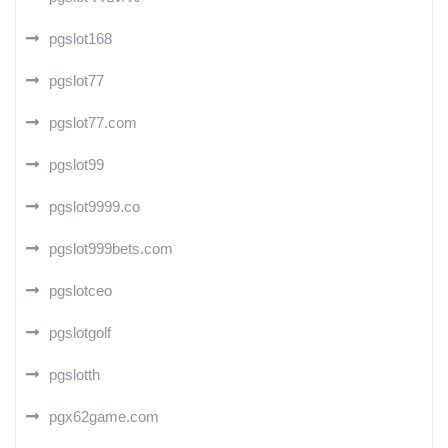
pgslot168
pgslot77
pgslot77.com
pgslot99
pgslot9999.co
pgslot999bets.com
pgslotceo
pgslotgolf
pgslotth
pgx62game.com