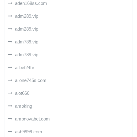
aden168ss.com
adm289.vip
adm289.vip
adm789.vip
adm789.vip
allbet24hr
allone745s.com
alot666
ambking
ambnovabet.com
asb9999.com