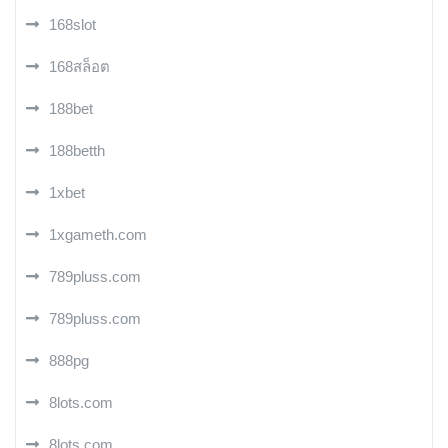
168slot
168สล็อต
188bet
188betth
1xbet
1xgameth.com
789pluss.com
789pluss.com
888pg
8lots.com
8lots.com