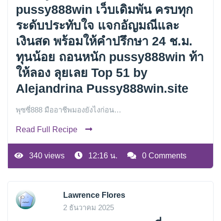
pussy888win เว็บเดิมพัน ครบทุก
ระดับประทับใจ แจกอัญมณีและ
เงินสด พร้อมให้คำปรึกษา 24 ช.ม.
ทุนน้อย ถอนหนัก pussy888win ท้า
ให้ลอง ลุยเลย Top 51 by
Alejandrina Pussy888win.site
พุซซี่888 มืออาชีพมองยังไงก่อน…
Read Full Recipe
340 views
12:16 น.
0 Comments
Lawrence Flores
2 ธันวาคม 2025