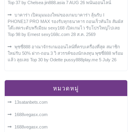
Top 37 by Chelsea jin888.asia 7 AUG 26 พนันออนไลน์
บาคาร่า เปิดมุมมองใหม่ของเกมบาคาร่า ลุ้นรับ I
PHONE17 PRO MAX รองรับทุกธนาคาร ถอนเร็วทันใจ สัมผัส
โต๊ะสดระดับพรีเมียม sexy168 เปิดเกมไว รับโปรใหญ่ไปเลย
Top 98 by Ernest sexy168c.com 28 ส.ค. 2569
พุซซี่888 อาณาจักรเกมออนไลน์ที่ครบเครื่องที่สุด สมาชิก
ใหม่รับ 50% ฝาก-ถอน 3 วิ สวรรค์ของนักลงทุน พุซซี่888 พร้อม
แล้ว ลุยเลย Top 30 by Odette pussy888play.me 5 July 26
หมวดหมู่
13satanbets.com
1688vegasx.com
1688vegasx.com