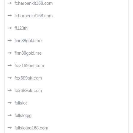
fcharoenkit168.com
fcharoenkit168.com
ff123th
finn88gold.me
finn88gold.me
fizz169bet.com
fox689ok.com
fox689ok.com
fullslot
fullslotpg
fullslotpg168.com