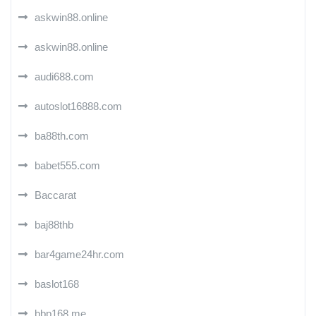
askwin88.online
askwin88.online
audi688.com
autoslot16888.com
ba88th.com
babet555.com
Baccarat
baj88thb
bar4game24hr.com
baslot168
bbp168.me