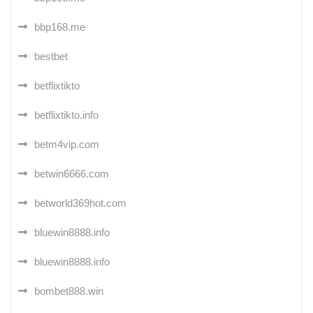
bbp168.me
bestbet
betflixtikto
betflixtikto.info
betm4vip.com
betwin6666.com
betworld369hot.com
bluewin8888.info
bluewin8888.info
bombet888.win