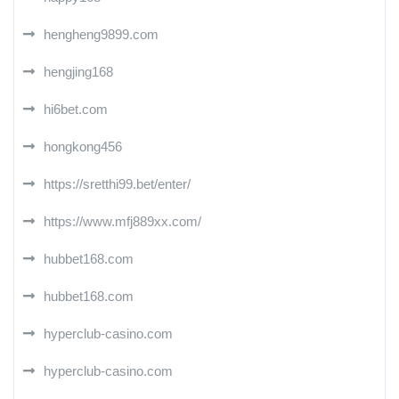
hengheng9899.com
hengjing168
hi6bet.com
hongkong456
https://sretthi99.bet/enter/
https://www.mfj889xx.com/
hubbet168.com
hubbet168.com
hyperclub-casino.com
hyperclub-casino.com