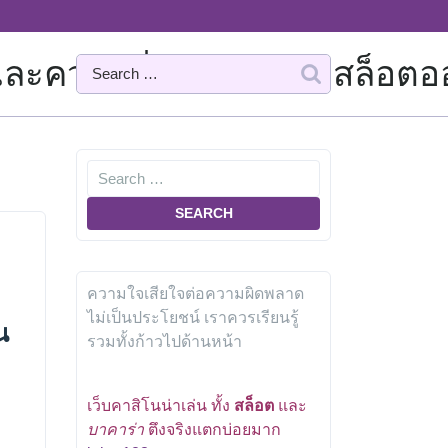
กและความตื่นเต้นในเกมสล็อตออ
ความใจเสียใจต่อความผิดพลาด
ไม่เป็นประโยชน์ เราควรเรียนรู้
น
รวมทั้งก้าวไปด้านหน้า
เว็บคาสิโนน่าเล่น ทั้ง
สล็อต
และ
บาคาร่า
ตึงจริงแตกบ่อยมาก