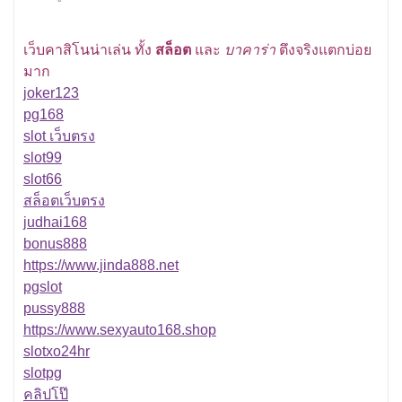
เว็บคาสิโนน่าเล่น ทั้ง
สล็อต
และ
บาคาร่า
ตึงจริงแตกบ่อย
มาก
joker123
pg168
slot เว็บตรง
slot99
slot66
สล็อตเว็บตรง
judhai168
bonus888
https://www.jinda888.net
pgslot
pussy888
https://www.sexyauto168.shop
slotxo24hr
slotpg
คลิปโป๊