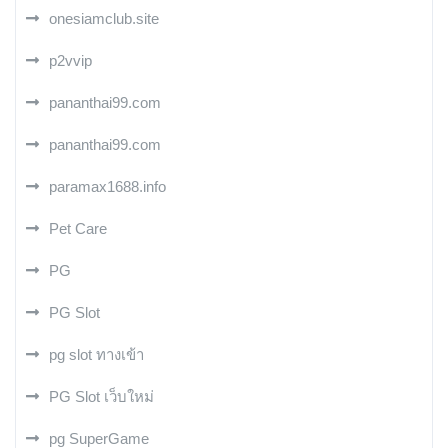
onesiamclub.site
p2vvip
pananthai99.com
pananthai99.com
paramax1688.info
Pet Care
PG
PG Slot
pg slot ทางเข้า
PG Slot เว็บใหม่
pg SuperGame