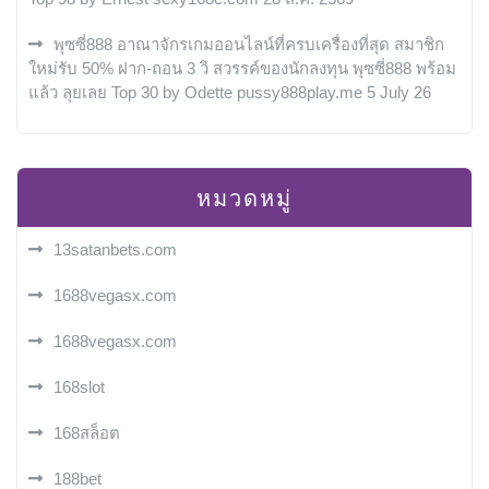
พุซซี่888 อาณาจักรเกมออนไลน์ที่ครบเครื่องที่สุด สมาชิก
ใหม่รับ 50% ฝาก-ถอน 3 วิ สวรรค์ของนักลงทุน พุซซี่888 พร้อม
แล้ว ลุยเลย Top 30 by Odette pussy888play.me 5 July 26
หมวดหมู่
13satanbets.com
1688vegasx.com
1688vegasx.com
168slot
168สล็อต
188bet