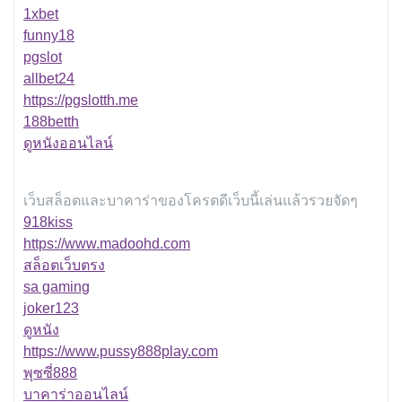
1xbet
funny18
pgslot
allbet24
https://pgslotth.me
188betth
ดูหนังออนไลน์
เว็บสล็อตและบาคาร่าของโครตดีเว็บนี้เล่นแล้วรวยจัดๆ
918kiss
https://www.madoohd.com
สล็อตเว็บตรง
sa gaming
joker123
ดูหนัง
https://www.pussy888play.com
พุซซี่888
บาคาร่าออนไลน์