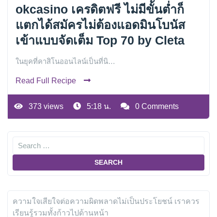
okcasino เครดิตฟรี ไม่มีขั้นต่ำก็
แตกได้สมัครไม่ต้องแอดมินโบนัส
เข้าแบบจัดเต็ม Top 70 by Cleta
ในยุคที่คาสิโนออนไลน์เป็นที่นิ…
Read Full Recipe
373 views
5:18 น.
0 Comments
ความใจเสียใจต่อความผิดพลาดไม่เป็นประโยชน์ เราควร
เรียนรู้รวมทั้งก้าวไปด้านหน้า