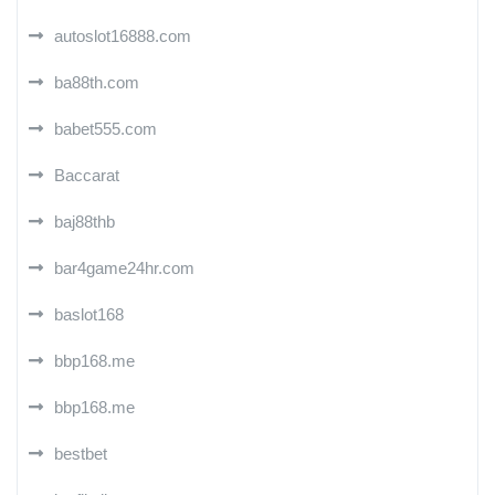
autoslot16888.com
ba88th.com
babet555.com
Baccarat
baj88thb
bar4game24hr.com
baslot168
bbp168.me
bbp168.me
bestbet