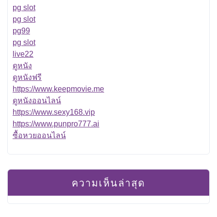
pg slot
pg slot
pg99
pg slot
live22
ดูหนัง
ดูหนังฟรี
https://www.keepmovie.me
ดูหนังออนไลน์
https://www.sexy168.vip
https://www.punpro777.ai
ซื้อหวยออนไลน์
ความเห็นล่าสุด