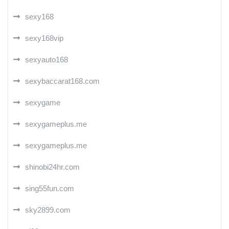
sexy168
sexy168vip
sexyauto168
sexybaccarat168.com
sexygame
sexygameplus.me
sexygameplus.me
shinobi24hr.com
sing55fun.com
sky2899.com