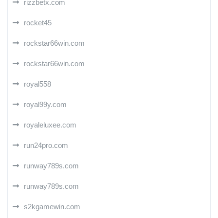
rizzbetx.com
rocket45
rockstar66win.com
rockstar66win.com
royal558
royal99y.com
royaleluxee.com
run24pro.com
runway789s.com
runway789s.com
s2kgamewin.com