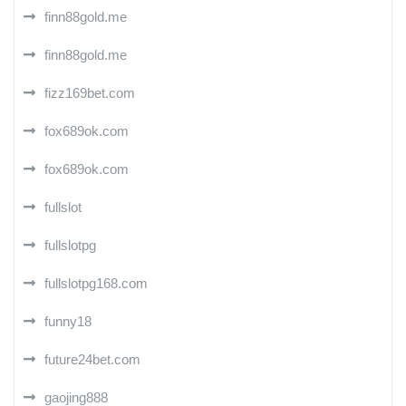
finn88gold.me
finn88gold.me
fizz169bet.com
fox689ok.com
fox689ok.com
fullslot
fullslotpg
fullslotpg168.com
funny18
future24bet.com
gaojing888