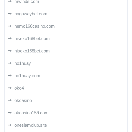
mwin9s.com
nagawaybet.com
nemo168casino.com
niseko168bet.com
niseko168bet.com
no1huay
no1huay.com
okc4
okcasino
okcasino159.com
onesiamclub.site