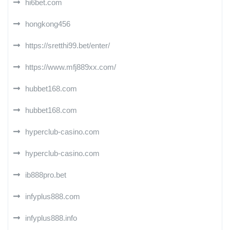
hi6bet.com
hongkong456
https://sretthi99.bet/enter/
https://www.mfj889xx.com/
hubbet168.com
hubbet168.com
hyperclub-casino.com
hyperclub-casino.com
ib888pro.bet
infyplus888.com
infyplus888.info