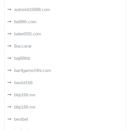
autoslot16888.com
ba88th.com
babet555.com
Baccarat
baj88thb
bar4game24hr.com
baslot168
bbp168.me
bbp168.me
bestbet