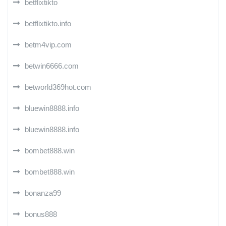
betflixtikto
betflixtikto.info
betm4vip.com
betwin6666.com
betworld369hot.com
bluewin8888.info
bluewin8888.info
bombet888.win
bombet888.win
bonanza99
bonus888