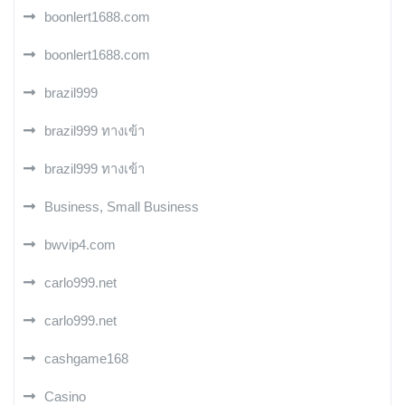
boonlert1688.com
boonlert1688.com
brazil999
brazil999 ทางเข้า
brazil999 ทางเข้า
Business, Small Business
bwvip4.com
carlo999.net
carlo999.net
cashgame168
Casino