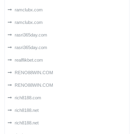
ramclubx.com
ramclubx.com
rasri365day.com
rasri365day.com
realflikbet.com
RENO88WIN.COM
RENO88WIN.COM
rich8188.com
rich8188.net
rich8188.net