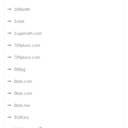
188betth
1xbet
1xgameth.com
789pluss.com
789pluss.com
888pg
8lots.com
8lots.com
8lots.me
918Kiss