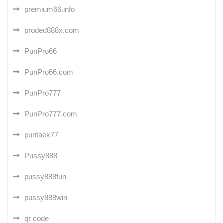
premium66.info
proded888x.com
PunPro66
PunPro66.com
PunPro777
PunPro777.com
puntaek77
Pussy888
pussy888fun
pussy888win
qr code