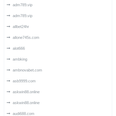
adm789.vip
adm789.vip
allbet24hr
allone745s.com
alot666
ambking
ambnovabet.com
asb9999.com
askwin88.online
askwin88.online
audi688.com