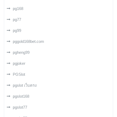
pg168
pg77
pg99
pggold168bet.com
pgheng99
pgjoker
PGSlot
pgslot เว็บตรง
pgslot168
pgslot77