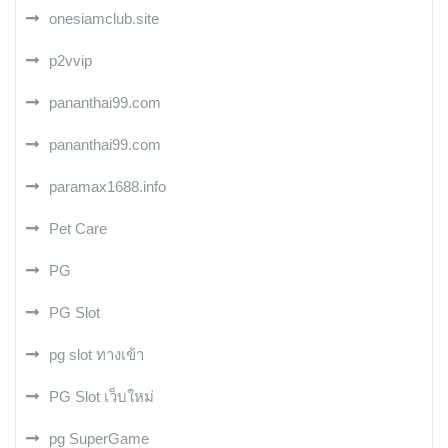
onesiamclub.site
p2vvip
pananthai99.com
pananthai99.com
paramax1688.info
Pet Care
PG
PG Slot
pg slot ทางเข้า
PG Slot เว็บใหม่
pg SuperGame