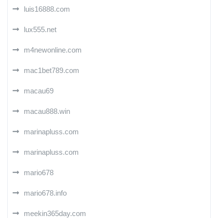
luis16888.com
lux555.net
m4newonline.com
mac1bet789.com
macau69
macau888.win
marinapluss.com
marinapluss.com
mario678
mario678.info
meekin365day.com