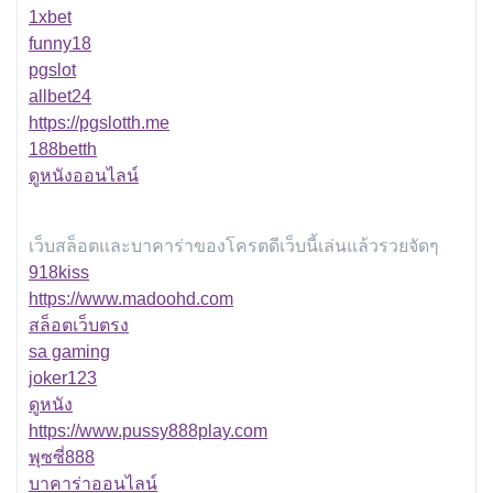
1xbet
funny18
pgslot
allbet24
https://pgslotth.me
188betth
ดูหนังออนไลน์
เว็บสล็อตและบาคาร่าของโครตดีเว็บนี้เล่นแล้วรวยจัดๆ
918kiss
https://www.madoohd.com
สล็อตเว็บตรง
sa gaming
joker123
ดูหนัง
https://www.pussy888play.com
พุซซี่888
บาคาร่าออนไลน์