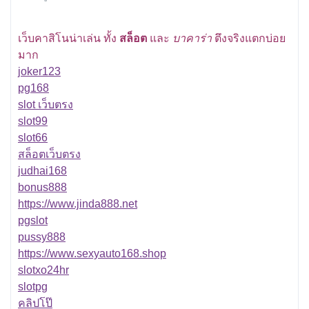
เว็บคาสิโนน่าเล่น ทั้ง
สล็อต
และ
บาคาร่า
ตึงจริงแตกบ่อย
มาก
joker123
pg168
slot เว็บตรง
slot99
slot66
สล็อตเว็บตรง
judhai168
bonus888
https://www.jinda888.net
pgslot
pussy888
https://www.sexyauto168.shop
slotxo24hr
slotpg
คลิปโป๊