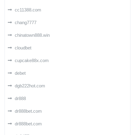
cc11388.com
chang7777
chinatown888.win
cloudbet
cupcake88x.com
debet
dgb222hot.com
dr888
dr888bet.com
dr888bet.com