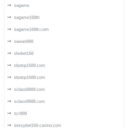
sagame
sagame168th
sagame168th.com
sawan888
sbobet168
sbotop1688.com
sbotop1688.com
sclass8888.com
sclass8888.com
scr888
sexxybet168-casino.com