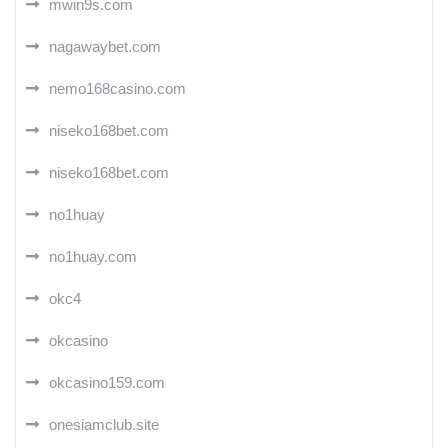
mwin9s.com
nagawaybet.com
nemo168casino.com
niseko168bet.com
niseko168bet.com
no1huay
no1huay.com
okc4
okcasino
okcasino159.com
onesiamclub.site