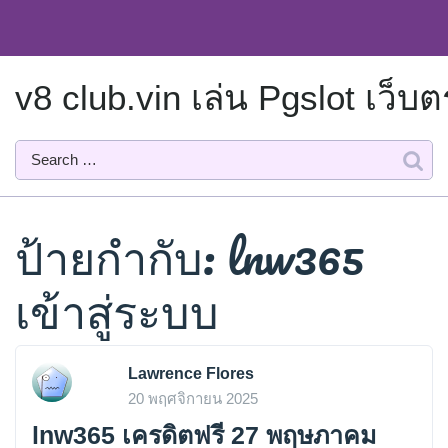
Skip
to
content
v8 club.vin เล่น Pgslot เว
ป้ายกำกับ:
lnw365
เข้าสู่ระบบ
Lawrence Flores
20 พฤศจิกายน 2025
lnw365 เครดิตฟรี 27 พฤษภาคม