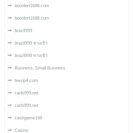
boonlert1688.com
boonlert1688.com
brazil999
brazil999 ทางเข้า
brazil999 ทางเข้า
Business, Small Business
bwvip4.com
carlo999.net
carlo999.net
cashgame168
Casino