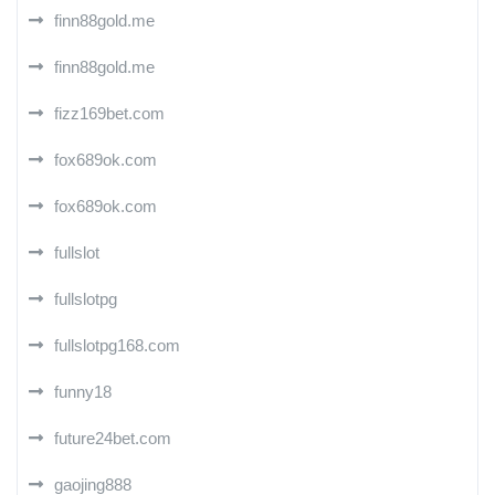
finn88gold.me
finn88gold.me
fizz169bet.com
fox689ok.com
fox689ok.com
fullslot
fullslotpg
fullslotpg168.com
funny18
future24bet.com
gaojing888