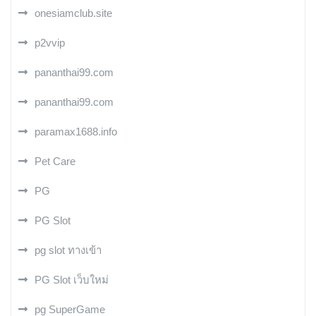
onesiamclub.site
p2vvip
pananthai99.com
pananthai99.com
paramax1688.info
Pet Care
PG
PG Slot
pg slot ทางเข้า
PG Slot เว็บใหม่
pg SuperGame