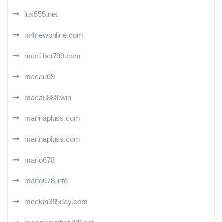
lux555.net
m4newonline.com
mac1bet789.com
macau69
macau888.win
marinapluss.com
marinapluss.com
mario678
mario678.info
meekin365day.com