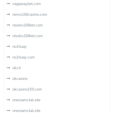
nagawaybet.com
nemo168casino.com
niseko168bet.com
niseko168bet.com
no1huay
no1huay.com
okc4
okcasino
okcasino159.com
onesiamclub.site
onesiamclub.site