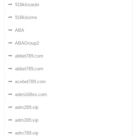
918kissauto
918kissme
ABA
ABAGroup2
abbet789.com
abbet789.com
acebet789.com
aden168ss.com
adm289.vip
adm289.vip
adm789.vip