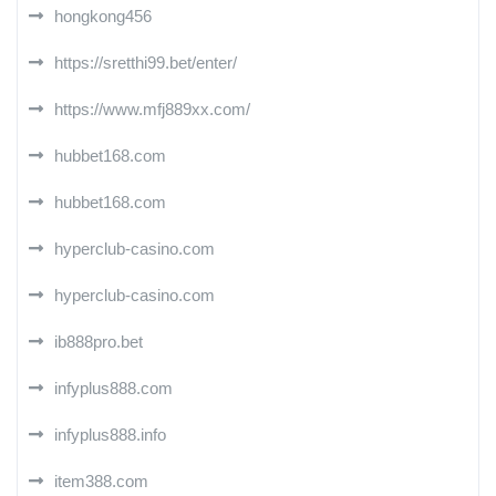
hongkong456
https://sretthi99.bet/enter/
https://www.mfj889xx.com/
hubbet168.com
hubbet168.com
hyperclub-casino.com
hyperclub-casino.com
ib888pro.bet
infyplus888.com
infyplus888.info
item388.com