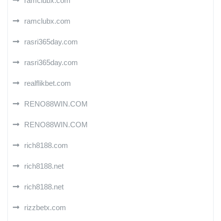
ramclubx.com
ramclubx.com
rasri365day.com
rasri365day.com
realflikbet.com
RENO88WIN.COM
RENO88WIN.COM
rich8188.com
rich8188.net
rich8188.net
rizzbetx.com