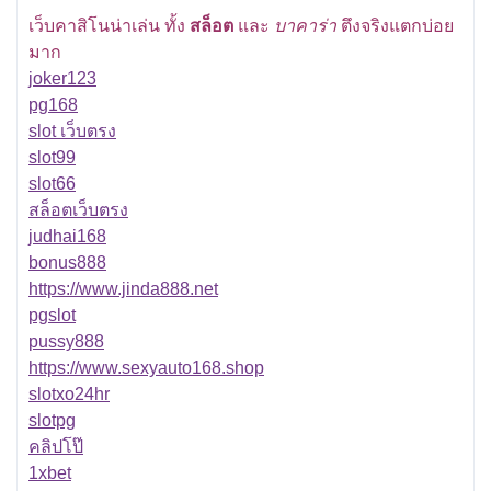
เว็บคาสิโนน่าเล่น ทั้ง
สล็อต
และ
บาคาร่า
ตึงจริงแตกบ่อย
มาก
joker123
pg168
slot เว็บตรง
slot99
slot66
สล็อตเว็บตรง
judhai168
bonus888
https://www.jinda888.net
pgslot
pussy888
https://www.sexyauto168.shop
slotxo24hr
slotpg
คลิปโป๊
1xbet