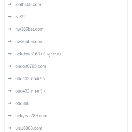
lionth168.com
live22
lnw365bet.com
lnw365bet.com
lockdown168 เข้าสู่ระบบ
london6789.com
lotto432 ทางเข้า
lotto432 ทางเข้า
lotto888
luckycat789.com
luis16888.com