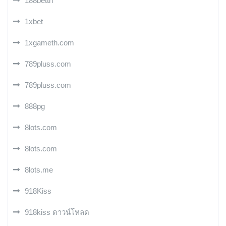
188betth
1xbet
1xgameth.com
789pluss.com
789pluss.com
888pg
8lots.com
8lots.com
8lots.me
918Kiss
918kiss ดาวน์โหลด