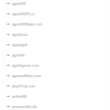
pgslot99
pgslot9999.co
pgslot999bets.com
pgslotceo
pgslotgolf
pgslotth
pgx62game.com
pgzeus88win.com
play97vip.com
pokbet88
premium66.info