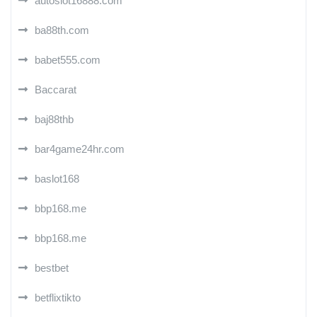
autoslot16888.com
ba88th.com
babet555.com
Baccarat
baj88thb
bar4game24hr.com
baslot168
bbp168.me
bbp168.me
bestbet
betflixtikto