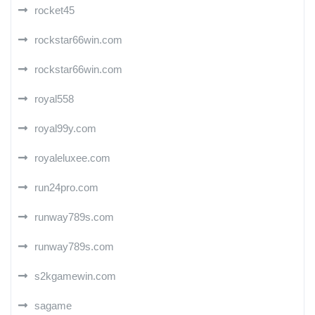
rocket45
rockstar66win.com
rockstar66win.com
royal558
royal99y.com
royaleluxee.com
run24pro.com
runway789s.com
runway789s.com
s2kgamewin.com
sagame