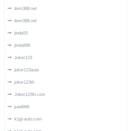
item388.net
item388.net
jinda55
jinda888
Joker123
joker123auto
joker123th
Joker123th.com
juad888
k1gt-auto.com