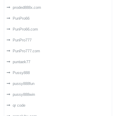
proded888x.com
PunPro66
PunPro66.com
PunPro777
PunPro777.com
puntaek77
Pussy888
pussy888fun
pussy888win
qr code