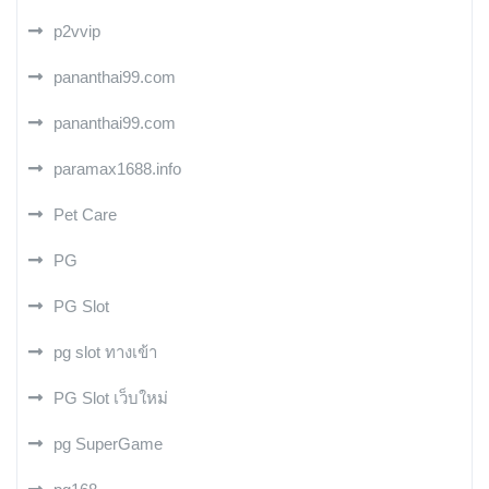
p2vvip
pananthai99.com
pananthai99.com
paramax1688.info
Pet Care
PG
PG Slot
pg slot ทางเข้า
PG Slot เว็บใหม่
pg SuperGame