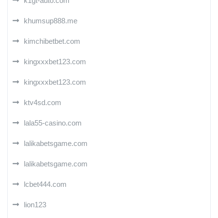
k1gt-auto.com
khumsup888.me
kimchibetbet.com
kingxxxbet123.com
kingxxxbet123.com
ktv4sd.com
lala55-casino.com
lalikabetsgame.com
lalikabetsgame.com
lcbet444.com
lion123