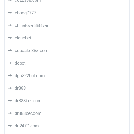
cc11388.com
chang7777
chinatown888.win
cloudbet
cupcake88x.com
debet
dgb222hot.com
dr888
dr888bet.com
dr888bet.com
du2477.com