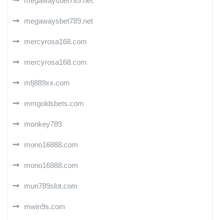
megawaysbet789.net
megawaysbet789.net
mercyrosa168.com
mercyrosa168.com
mfj889xx.com
mmgoldsbets.com
monkey789
mono16888.com
mono16888.com
mun789slot.com
mwin9s.com